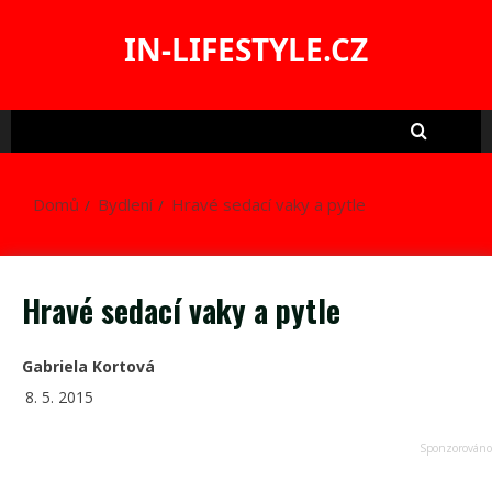
Skip
to
IN-LIFESTYLE.CZ
content
Domů
Bydlení
Hravé sedací vaky a pytle
Hravé sedací vaky a pytle
Gabriela Kortová
8. 5. 2015