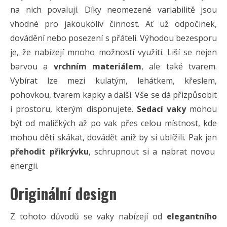
na nich povalují. Díky neomezené variabilitě jsou
vhodné pro jakoukoliv činnost. Ať už odpočinek,
dovádění nebo posezení s přáteli. Výhodou bezesporu
je, že nabízejí mnoho možností využití. Liší se nejen
barvou a
vrchním materiálem
, ale také tvarem.
Vybírat lze mezi kulatým, lehátkem, křeslem,
pohovkou, tvarem kapky a další. Vše se dá přizpůsobit
i prostoru, kterým disponujete.
Sedací vaky
mohou
být od maličkých až po vak přes celou místnost, kde
mohou děti skákat, dovádět aniž by si ublížili. Pak jen
přehodit přikrývku
, schrupnout si a nabrat novou
energii.
Originální design
Z tohoto důvodů se vaky nabízejí od
elegantního