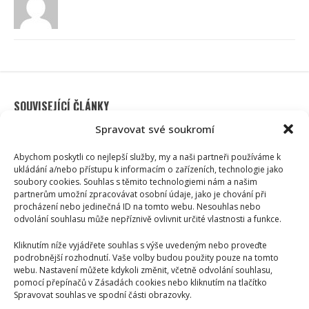
SOUVISEJÍCÍ ČLÁNKY
Spravovat své soukromí
Abychom poskytli co nejlepší služby, my a naši partneři používáme k
ukládání a/nebo přístupu k informacím o zařízeních, technologie jako
soubory cookies. Souhlas s těmito technologiemi nám a našim
partnerům umožní zpracovávat osobní údaje, jako je chování při
procházení nebo jedinečná ID na tomto webu. Nesouhlas nebo
odvolání souhlasu může nepříznivě ovlivnit určité vlastnosti a funkce.
Kliknutím níže vyjádřete souhlas s výše uvedeným nebo proveďte
podrobnější rozhodnutí. Vaše volby budou použity pouze na tomto
Celebrity
webu. Nastavení můžete kdykoli změnit, včetně odvolání souhlasu,
pomocí přepínačů v Zásadách cookies nebo kliknutím na tlačítko
Spravovat souhlas ve spodní části obrazovky.
Petr Fiala poslal pozdrav z dovolené v Itálii: Fotka s