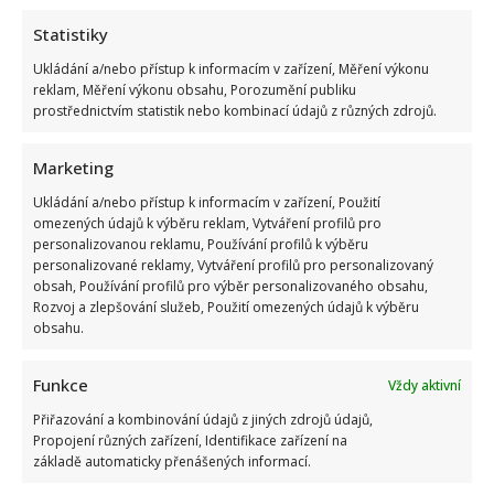
manželkou potěšila všechny fanoušky
Statistiky
6. 8. 2026
Ukládání a/nebo přístup k informacím v zařízení, Měření výkonu
reklam, Měření výkonu obsahu, Porozumění publiku
prostřednictvím statistik nebo kombinací údajů z různých zdrojů.
Marketing
Ukládání a/nebo přístup k informacím v zařízení, Použití
omezených údajů k výběru reklam, Vytváření profilů pro
personalizovanou reklamu, Používání profilů k výběru
personalizované reklamy, Vytváření profilů pro personalizovaný
obsah, Používání profilů pro výběr personalizovaného obsahu,
Celebrity
Rozvoj a zlepšování služeb, Použití omezených údajů k výběru
obsahu.
Bydlení Michala Davida ve středomořském stylu: V
Funkce
pražské vile ma k dispozici i bazén a vnitřní atrium
Vždy aktivní
Přiřazování a kombinování údajů z jiných zdrojů údajů,
5. 8. 2026
Propojení různých zařízení, Identifikace zařízení na
základě automaticky přenášených informací.