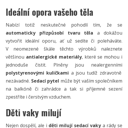
Ideální opora vašeho těla
Nabízí totiž neskutečné pohodlí tím, že se
automaticky přizpůsobí tvaru těla
a dokážou
vytvořit ideální oporu, ať už sedíte či poleháváte.
V neomezené škále těchto výrobků naleznete
většinou
antialergické materiály
, které se mohou i
jednoduše čistit. Plněny jsou nealergenními
polystyrenovými kuličkami
a jsou tudíž zdravotně
nezávadné.
Sedací pytel
může být vaším společníkem
na balkóně či zahrádce a tak si příjemné sezení
zpestříte i čerstvým vzduchem.
Děti vaky milují
Nejen dospělí, ale i
děti milují sedací vaky
a rády se