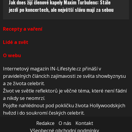
Jak dnes žijí členové kapely Maxim Turbulenc: Stále
jezdí po koncertech, ale největší slávu mají za sebou
Recepty a vaření
Lidé a svět
O webu
Internetový magazín IN-Lifestyle.cz přináší v
pravidelných článcích zajímavosti ze světa showbyznysu
a ze života celebrit.
Život ve světle reflektorů je věčné téma, které není fádní
a nikdy se neomrzí.
Pojďte nahlédnout pod pokličku života Hollywoodských
hvězd i do soukromí českých celebrit.
Redakce
O nás
Kontakt
Všeobecné obchodní podmínky