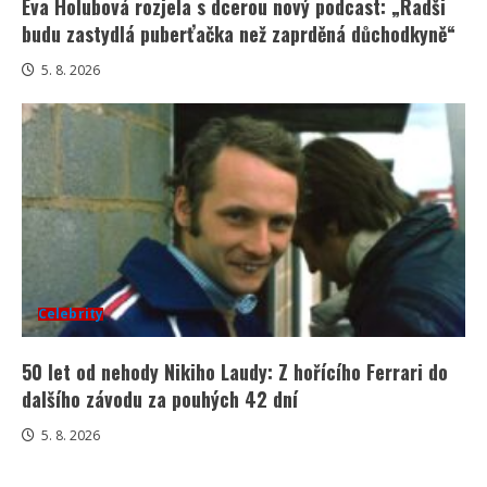
Eva Holubová rozjela s dcerou nový podcast: „Radši
budu zastydlá puberťačka než zaprděná důchodkyně“
5. 8. 2026
Celebrity
50 let od nehody Nikiho Laudy: Z hořícího Ferrari do
dalšího závodu za pouhých 42 dní
5. 8. 2026