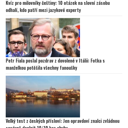
Kvíz pro milovníky češtiny: 10 otázek na slovní zásobu
odhalí, kdo patří mezi jazykové experty
Petr Fiala poslal pozdrav z dovolené v Itálii: Fotka s
manželkou potěšila všechny fanoušky
Velký test z českých přísloví: Jen opravdoví znalci zvládnou
správně doplnit 10/10 bez chyby