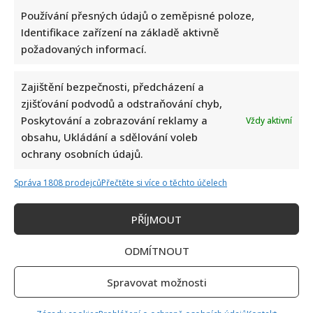
Používání přesných údajů o zeměpisné poloze,
Identifikace zařízení na základě aktivně
požadovaných informací.
Zajištění bezpečnosti, předcházení a
zjišťování podvodů a odstraňování chyb,
Celebrity
Poskytování a zobrazování reklamy a
Vždy aktivní
obsahu, Ukládání a sdělování voleb
Fotokvíz o českých hercích: 10 fotografií prověří, kdo
ochrany osobních údajů.
zná slavné tváře domácího filmu opravdu dokonale
Správa 1808 prodejců
Přečtěte si více o těchto účelech
5. 8. 2026
PŘÍJMOUT
ODMÍTNOUT
Spravovat možnosti