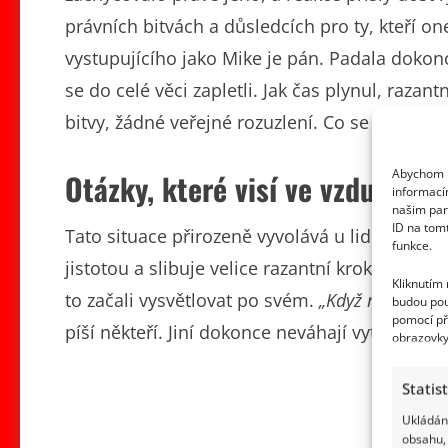
právních bitvách a důsledcích pro ty, kteří on
vystupujícího jako Mike je pán. Padala dokonc
se do celé věci zapletli. Jak čas plynul, razan
bitvy, žádné veřejné rozuzlení. Co se stalo?
Abychom p
Otázky, které visí ve vzduchu
informací
našim par
ID na tom
Tato situace přirozeně vyvolává u lidí všelij
funkce.
jistotou a slibuje velice razantní kroky, proč 
Kliknutím
to začali vysvětlovat po svém.
„Když má někdo p
budou pou
pomocí př
píší někteří. Jiní dokonce neváhají vytáhnout 
obrazovky
Statis
Ukládání
obsahu, 