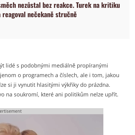
směch nezůstal bez reakce. Turek na kritiku
 reagoval nečekaně stručně
í být lidé s podobnými mediálně propíranými
 jenom o programech a číslech, ale i tom, jakou
e si ji vynutit hlasitými výkřiky do prázdna.
 na soukromí, které ani politikům nelze upřít.
ertisement