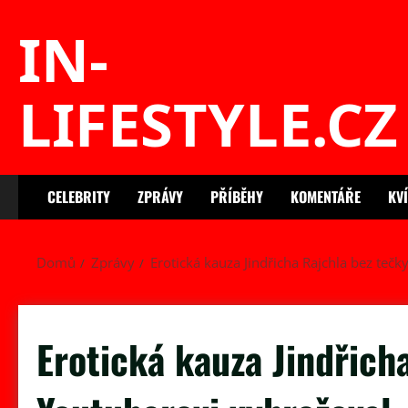
Skip
IN-
to
content
LIFESTYLE.CZ
CELEBRITY
ZPRÁVY
PŘÍBĚHY
KOMENTÁŘE
KV
Domů
Zprávy
Erotická kauza Jindřicha Rajchla bez tečky
Erotická kauza Jindřich