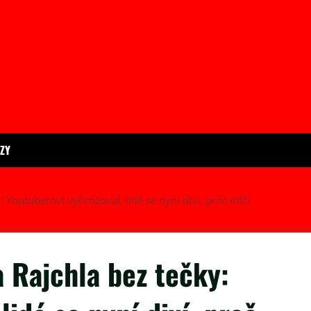
ÍZY
: Youtuberovi vyhrožoval, lidé se nyní diví, proč mlčí
a Rajchla bez tečky: