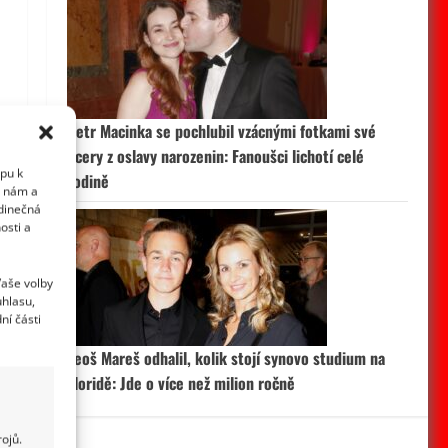
Petr Macinka se pochlubil vzácnými fotkami své
dcery z oslavy narozenin: Fanoušci lichotí celé
upu k
rodině
i nám a
edinečná
osti a
Vaše volby
uhlasu,
ní části
Leoš Mareš odhalil, kolik stojí synovo studium na
Floridě: Jde o více než milion ročně
ojů.