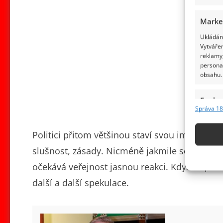
Marke
Ukládání
Vytvářen
reklamy,
persona
obsahu.
Funkc
Správa 18
Přiřazov
Identifi
Politici přitom většinou staví svou image na 
slušnost, zásady. Nicméně jakmile se objeví n
Použív
základ
očekává veřejnost jasnou reakci. Když se polit
další a další spekulace.
Zajišt
odstra
obsahu