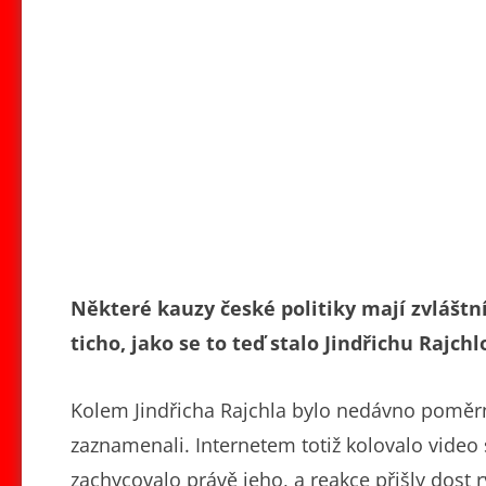
Některé kauzy české politiky mají zvláštn
ticho, jako se to teď stalo Jindřichu Rajchl
Kolem Jindřicha Rajchla bylo nedávno poměrně
zaznamenali. Internetem totiž kolovalo video
zachycovalo právě jeho, a reakce přišly dost r