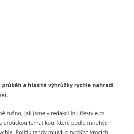
í průběh a hlasité výhrůžky rychle nahradí
ovi.
 rušno, jak jsme v redakci In-Lifestyle.cz
 s erotickou tematikou, které podle mnohých
ychle. Politik tehdy mluvil o tvrdých krocích,