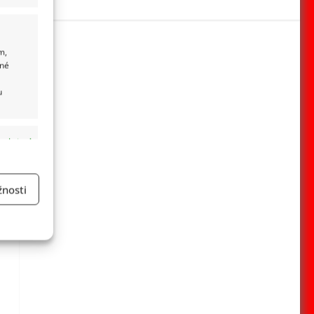
m,
ané
u
 aktivní
nosti
a
 aktivní