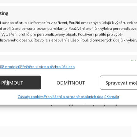
ting
 a/nebo přístup k informacím v zařízení, Použití omezených údajů k výběru rekla
í profilů pro personalizovanou reklamu, Používání profilů k výběru personalizov
 Vytváření profilů pro personalizovaný obsah, Používání profilů pro výběr
lizovaného obsahu, Rozvoj a zlepšování služeb, Použití omezených údajů k výběr
e
Vždy
08 prodejců
Přečtěte si více o těchto účelech
ání a kombinování údajů z jiných zdrojů údajů, Propojení různých zařízení,
kace zařízení na základě automaticky přenášených informací.
morálních hodnotách, jako je tradiční rodina,
PŘÍJMOUT
ODMÍTNOUT
Spravovat mož
ěco, co takový zdánlivě idylický obraz narušuje,
ání přesných údajů o zeměpisné poloze, Identifikace zařízení n
Zásady cookies
Prohlášení o ochraně osobních údajů
Kontakt
ě aktivně požadovaných informací.
ik k samotné věci nijak nevyjádří, objevují se jen
ění bezpečnosti, předcházení a zjišťování podvodů a
ňování chyb, Poskytování a zobrazování reklamy a
Vždy
, Ukládání a sdělování voleb ochrany osobních údajů.