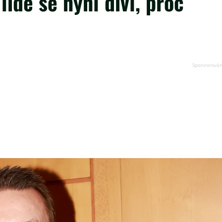
lidé se nyní diví, proč