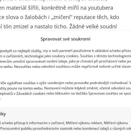
en materiál šířili, konkrétně mířil na youtubera
e slova o žalobách i „zničení“ reputace těch, kdo
tní tón zmizel a nastalo ticho. Žádné velké soudní
Spravovat své soukromí
oskytli co nejlepší služby, my a naši partneři používáme k ukládání a/nebo příst
m o zařízeních, technologie jako soubory cookies. Souhlas s těmito technologiem
tnerům umožní zpracovávat osobní údaje, jako je chování při procházení nebo j
to webu. Nesouhlas nebo odvolání souhlasu může nepříznivě ovlivnit určité vlastn
aké pochybnosti. Pokud někdo vystupuje s takovou
tedy nakonec nepřijdou? Lidé na sociálních sítích si
 níže vyjádřete souhlas s výše uvedeným nebo proveďte podrobnější rozhodnutí. 
ravdu, tak se brání. Tohle spíš vypadá jako ústup,“
žity pouze na tomto webu. Nastavení můžete kdykoli změnit, včetně odvolání so
epínačů v Zásadách cookies nebo kliknutím na tlačítko Spravovat souhlas ve spod
slova o pokrytectví.
.
tiky
 a/nebo přístup k informacím v zařízení, Měření výkonu reklam, Měření výkonu
Porozumění publiku prostřednictvím statistik nebo kombinací údajů z různých zdr