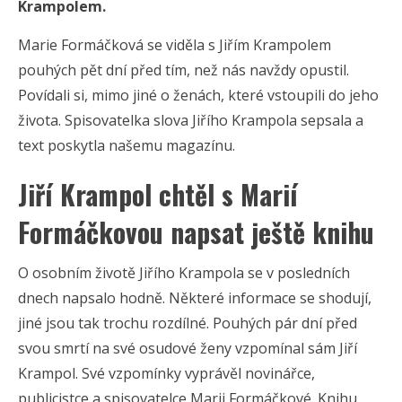
Krampolem.
Marie Formáčková se viděla s Jiřím Krampolem
pouhých pět dní před tím, než nás navždy opustil.
Povídali si, mimo jiné o ženách, které vstoupili do jeho
života. Spisovatelka slova Jiřího Krampola sepsala a
text poskytla našemu magazínu.
Jiří Krampol chtěl s Marií
Formáčkovou napsat ještě knihu
O osobním životě Jiřího Krampola se v posledních
dnech napsalo hodně. Některé informace se shodují,
jiné jsou tak trochu rozdílné. Pouhých pár dní před
svou smrtí na své osudové ženy vzpomínal sám Jiří
Krampol. Své vzpomínky vyprávěl novinářce,
publicistce a spisovatelce Marii Formáčkové. Knihu