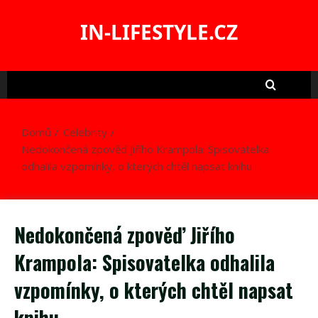
Skip
to
IN-LIFESTYLE.CZ
content
Domů
Celebrity
Nedokončená zpověď Jiřího Krampola: Spisovatelka
odhalila vzpomínky, o kterých chtěl napsat knihu
Nedokončená zpověď Jiřího
Krampola: Spisovatelka odhalila
vzpomínky, o kterých chtěl napsat
knihu