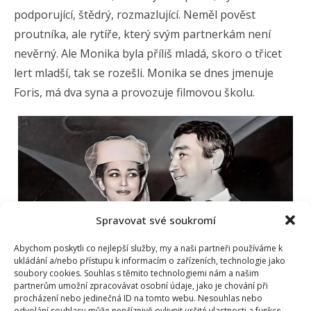
podporující, štědrý, rozmazlující. Neměl pověst
proutníka, ale rytíře, který svým partnerkám není
nevěrný. Ale Monika byla příliš mladá, skoro o třicet
lert mladší, tak se rozešli. Monika se dnes jmenuje
Foris, má dva syna a provozuje filmovou školu.
Spravovat své soukromí
Abychom poskytli co nejlepší služby, my a naši partneři používáme k
ukládání a/nebo přístupu k informacím o zařízeních, technologie jako
soubory cookies. Souhlas s těmito technologiemi nám a našim
partnerům umožní zpracovávat osobní údaje, jako je chování při
procházení nebo jedinečná ID na tomto webu. Nesouhlas nebo
odvolání souhlasu může nepříznivě ovlivnit určité vlastnosti a funkce.