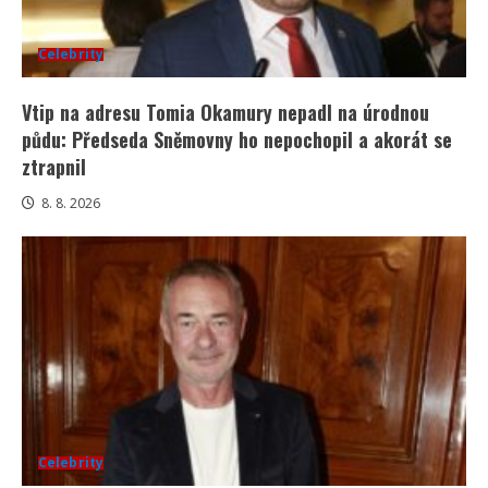
Celebrity
Vtip na adresu Tomia Okamury nepadl na úrodnou
půdu: Předseda Sněmovny ho nepochopil a akorát se
ztrapnil
8. 8. 2026
Celebrity