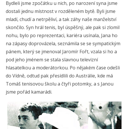
Bydleli jsme zpočátku u nich, po narození syna jsme
dostali jednu místnost v rozděleném bytě. Byli jsme
mladí, chudí a netrpěliví, a tak záhy naše manželství
skončilo. Syn hrál tenis, byl úspěšný, ale pak si zlomil
nohu, bylo po reprezentaci, kariéra usínala, Jana ho
na zápasy doprovázela, seznámila se se sympatickým
pánem, který se jmenoval Jaromír Fořt, vzala si ho a
pod jeho jménem se stala slavnou televizní
hlasatelkou a moderátorkou. Po nějakém čase odešli
do Vídně, odtud pak přesídlili do Austrálie, kde má
Tomáš tenisovou školu a čtyři potomky, a s Janou
jsme pořád kamarádi.