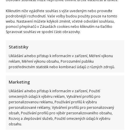
Kliknutím níže vyjádřete souhlas s výše uvedeným nebo proveďte
Foto: Soukromý archiv Moniky Foris (Se souhlasem), snímek z třetí svatby
podrobnější rozhodnutí. Vaše volby budou použity pouze na tomto
Jiřího Krampola
webu. Nastavení můžete kdykoli změnit, včetně odvolání souhlasu,
pomocí přepínačů v Zásadách cookies nebo kliknutím na tlačítko
Spravovat souhlas ve spodní části obrazovky.
ČTVRTÁ ŽENA HANIČKA
Statistiky
Hanička byla učitelka v mateřské škole, bydlela ve
Ukládání a/nebo přístup k informacím v zařízení, Měření výkonu
stejném domě jako Valérie Čižmárová, moje kolegyně
reklam, Měření výkonu obsahu, Porozumění publiku
prostřednictvím statistik nebo kombinací údajů z různých zdrojů.
ze Semaforu, chodila s ní na představení a já už ji znal.
Když jí bylo šestnáct, tak si ke mně jednou přišla pro
Marketing
podpis, byla milá, líbila se mi, a tak jsem jí řekl, že až jí
Ukládání a/nebo přístup k informacím v zařízení, Použití
bude osmnáct, tak ať přijde znovu. A ona přišla.
omezených údajů k výběru reklam, Vytváření profilů pro
Věkový rozdíl jsme měli třiadvacet let, a přesto jsem ji
personalizovanou reklamu, Používání profilů k výběru
personalizované reklamy, Vytváření profilů pro personalizovaný
přežil. Hanička Měla syna Petra, i jemu jsem dal své
obsah, Používání profilů pro výběr personalizovaného obsahu,
jméno a bylo to moje nejdelší manželství.
Rozvoj a zlepšování služeb, Použití omezených údajů k výběru
obsahu.