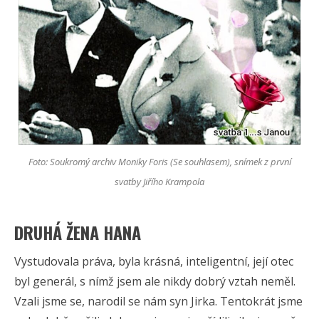
Foto: Soukromý archiv Moniky Foris (Se souhlasem), snímek z první
svatby Jiřího Krampola
DRUHÁ ŽENA HANA
Vystudovala práva, byla krásná, inteligentní, její otec
byl generál, s nímž jsem ale nikdy dobrý vztah neměl.
Vzali jsme se, narodil se nám syn Jirka. Tentokrát jsme