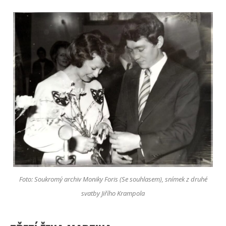
Foto: Soukromý archiv Moniky Foris (Se souhlasem), snímek z druhé
svatby Jiřího Krampola