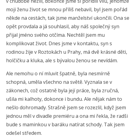
v chudobě nežili, dokonce jsme si pořídili vilu, jenomže
moji ženu život se mnou příliš nebavil, byl jsem pořád
někde na cestách, tak jsme manželství ukončili. Ona se
opět provdala a já souhlasil, aby náš společný syn
přijal jméno svého otčíma. Nechtěl jsem mu
komplikovat život. Dnes jsme v kontaktu, syn s
rodinou žije v Roztokách u Prahy, má dvě krásné děti,
holčičku a kluka, ale s bývalou ženou se nevídám.
Ale nemohu o ní mluvit špatně, byla nesmírně
schopná, uměla všechno na světě. Vyznala se v
zákonech, což ostatně byla její práce, byla zručná,
ušila mi kalhoty, dokonce i bundu. Ale nějak nám to
nešlo dohromady. Strašně jsem se rozezlil, když jsem
jednou měl v divadle premiéru a ona mi řekla, že radši
bude s maminkou v baráku natírat schody. Tak jsem
odešel středem.