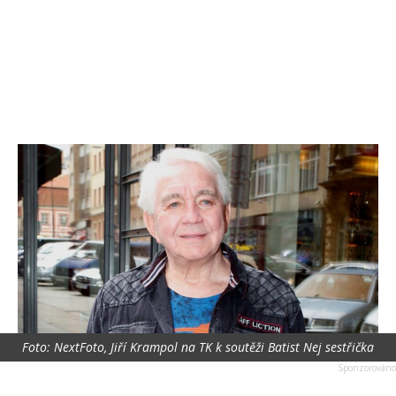
Foto: NextFoto, Jiří Krampol na TK k soutěži Batist Nej sestřička