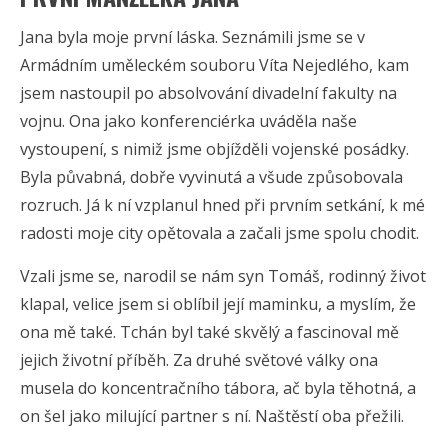
Jana byla moje první láska. Seznámili jsme se v
Armádním uměleckém souboru Víta Nejedlého, kam
jsem nastoupil po absolvování divadelní fakulty na
vojnu. Ona jako konferenciérka uváděla naše
vystoupení, s nimiž jsme objížděli vojenské posádky.
Byla půvabná, dobře vyvinutá a všude způsobovala
rozruch. Já k ní vzplanul hned při prvním setkání, k mé
radosti moje city opětovala a začali jsme spolu chodit.
Vzali jsme se, narodil se nám syn Tomáš, rodinný život
klapal, velice jsem si oblíbil její maminku, a myslím, že
ona mě také. Tchán byl také skvělý a fascinoval mě
jejich životní příběh. Za druhé světové války ona
musela do koncentračního tábora, ač byla těhotná, a
on šel jako milující partner s ní. Naštěstí oba přežili.