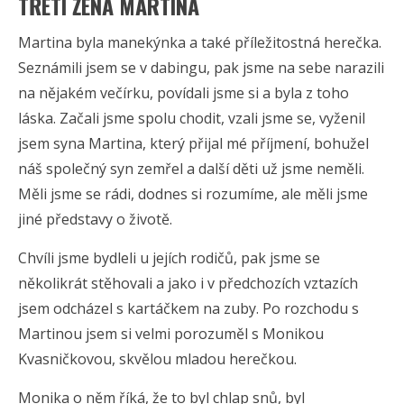
TŘETÍ ŽENA MARTINA
Martina byla manekýnka a také příležitostná herečka.
Seznámili jsem se v dabingu, pak jsme na sebe narazili
na nějakém večírku, povídali jsme si a byla z toho
láska. Začali jsme spolu chodit, vzali jsme se, vyženil
jsem syna Martina, který přijal mé příjmení, bohužel
náš společný syn zemřel a další děti už jsme neměli.
Měli jsme se rádi, dodnes si rozumíme, ale měli jsme
jiné představy o životě.
Chvíli jsme bydleli u jejích rodičů, pak jsme se
několikrát stěhovali a jako i v předchozích vztazích
jsem odcházel s kartáčkem na zuby. Po rozchodu s
Martinou jsem si velmi porozuměl s Monikou
Kvasničkovou, skvělou mladou herečkou.
Monika o něm říká, že to byl chlap snů, byl