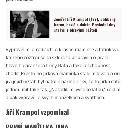
Zemřel Jiří Krampol (†87), oblíbený
herec, bavič a dabér. Poslední dny
strávil s blízkými přáteli
Vyprávěl mi o rodičích, o krásné mamince a tatínkovi,
kterého roztroušená skleróza připravila o práci
hlavního aranžéra firmy Baťa a také o schopnost
chodit. Přesto ho Jirkova maminka stále milovala a on
ji a jejich vztah byl natolik harmonický, že to Jirka chtěl
jednou mít také tak. „Nasadili mi vysoko laťku,“ řekl mi
a pak vyprávěl o svých manželkách a svatbách.
Jiří Krampol vzpomínal
PRVNÍ MANŽELKA JANA