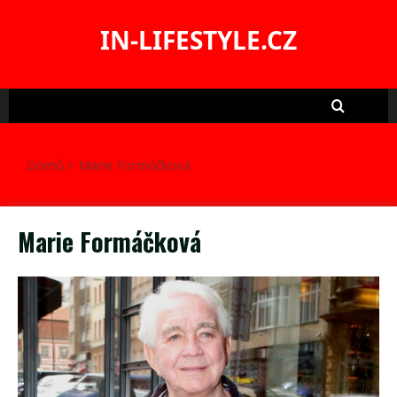
Skip
to
IN-LIFESTYLE.CZ
content
Domů
Marie Formáčková
Marie Formáčková