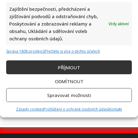
Zajištění bezpečnosti, předcházení a
zjišťování podvodů a odstraňování chyb,
Poskytování a zobrazování reklamy a
Vždy aktivní
Kvíz pro milovníky češtiny: 10 otázek na slovní zásobu
obsahu, Ukládání a sdělování voleb
odhalí, kdo patří mezi jazykové experty
ochrany osobních údajů.
Správa 1808 prodejců
Přečtěte si více o těchto účelech
PŘÍJMOUT
ODMÍTNOUT
Petr Fiala poslal pozdrav z dovolené v Itálii: Fotka s
manželkou potěšila všechny fanoušky
Spravovat možnosti
Zásady cookies
Prohlášení o ochraně osobních údajů
Kontakt