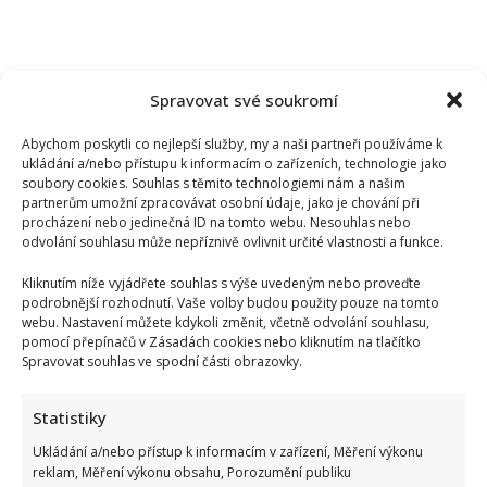
Spravovat své soukromí
Abychom poskytli co nejlepší služby, my a naši partneři používáme k
ukládání a/nebo přístupu k informacím o zařízeních, technologie jako
soubory cookies. Souhlas s těmito technologiemi nám a našim
partnerům umožní zpracovávat osobní údaje, jako je chování při
procházení nebo jedinečná ID na tomto webu. Nesouhlas nebo
odvolání souhlasu může nepříznivě ovlivnit určité vlastnosti a funkce.
Kliknutím níže vyjádřete souhlas s výše uvedeným nebo proveďte
podrobnější rozhodnutí. Vaše volby budou použity pouze na tomto
webu. Nastavení můžete kdykoli změnit, včetně odvolání souhlasu,
pomocí přepínačů v Zásadách cookies nebo kliknutím na tlačítko
Spravovat souhlas ve spodní části obrazovky.
Petr Novotný slaví 79 let: Oblíbený bavič 2x přežil vlastní
smrt, jeho sestra takové štěstí neměla
Statistiky
Ukládání a/nebo přístup k informacím v zařízení, Měření výkonu
reklam, Měření výkonu obsahu, Porozumění publiku