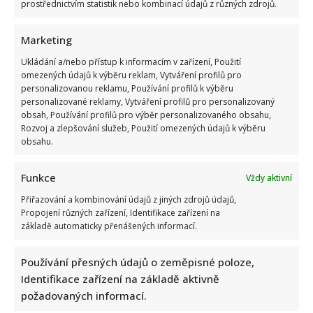
prostřednictvím statistik nebo kombinací údajů z různých zdrojů.
Marketing
Ukládání a/nebo přístup k informacím v zařízení, Použití
omezených údajů k výběru reklam, Vytváření profilů pro
Petr Fiala sdílel video s delfíny, kvůli kterému je terčem
personalizovanou reklamu, Používání profilů k výběru
posměchu: Mnozí ho považují za bizár
personalizované reklamy, Vytváření profilů pro personalizovaný
obsah, Používání profilů pro výběr personalizovaného obsahu,
Rozvoj a zlepšování služeb, Použití omezených údajů k výběru
obsahu.
Funkce
Vždy aktivní
Přiřazování a kombinování údajů z jiných zdrojů údajů,
Propojení různých zařízení, Identifikace zařízení na
Prezident Pavel vyrazil na tajnou dovolenou: Prozradila ho
základě automaticky přenášených informací.
však fotografie, pod kterou se rozjela mela
Používání přesných údajů o zeměpisné poloze,
Identifikace zařízení na základě aktivně
požadovaných informací.