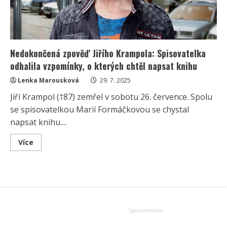
Nedokončená zpověď Jiřího Krampola: Spisovatelka
odhalila vzpomínky, o kterých chtěl napsat knihu
Lenka Marousková
29. 7. 2025
Jiří Krampol (†87) zemřel v sobotu 26. července. Spolu
se spisovatelkou Marií Formáčkovou se chystal
napsat knihu....
Read
Více
more
about
Nedokončená
zpověď
Jiřího
Krampola:
Spisovatelka
odhalila
vzpomínky,
o
kterých
chtěl