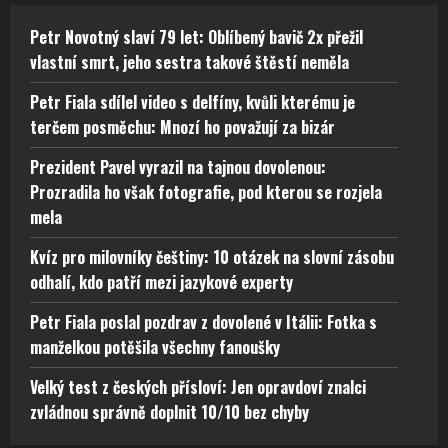
Petr Novotný slaví 79 let: Oblíbený bavič 2x přežil
vlastní smrt, jeho sestra takové štěstí neměla
Petr Fiala sdílel video s delfíny, kvůli kterému je
terčem posměchu: Mnozí ho považují za bizár
Prezident Pavel vyrazil na tajnou dovolenou:
Prozradila ho však fotografie, pod kterou se rozjela
mela
Kvíz pro milovníky češtiny: 10 otázek na slovní zásobu
odhalí, kdo patří mezi jazykové experty
Petr Fiala poslal pozdrav z dovolené v Itálii: Fotka s
manželkou potěšila všechny fanoušky
Velký test z českých přísloví: Jen opravdoví znalci
zvládnou správně doplnit 10/10 bez chyby