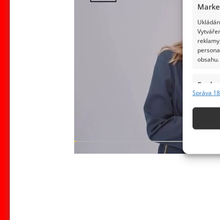
Marke
Ukládání
Vytvářen
reklamy,
persona
obsahu.
Funkc
Správa 18
Přiřazov
Identifi
Použív
základ
Zajišt
odstra
obsahu