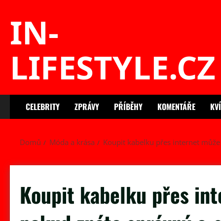
Skip
IN-
to
content
LIFESTYLE.CZ
CELEBRITY
ZPRÁVY
PŘÍBĚHY
KOMENTÁŘE
KV
Domů
Móda a krása
Koupit kabelku přes internet může
Koupit kabelku přes int