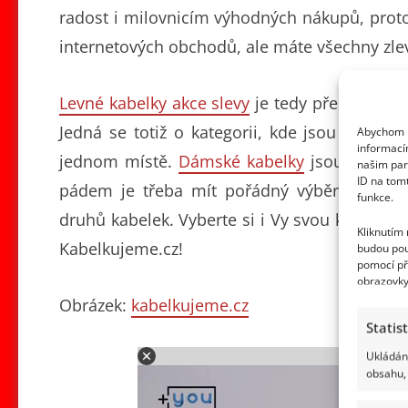
radost i milovnicím výhodných nákupů, prot
internetových obchodů, ale máte všechny zl
Levné kabelky akce slevy
je tedy přesně to sl
Jedná se totiž o kategorii, kde jsou zlevn
Abychom p
informací
jednom místě.
Dámské kabelky
jsou totiž m
našim par
ID na tom
pádem je třeba mít pořádný výběr. Na Kab
funkce.
druhů kabelek. Vyberte si i Vy svou kabelku 
Kliknutím
Kabelkujeme.cz!
budou pou
pomocí př
obrazovky
Obrázek:
kabelkujeme.cz
Statis
Adv
Ukládání
obsahu, 