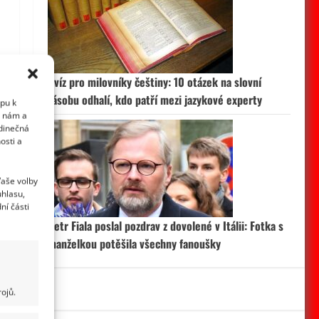
Kvíz pro milovníky češtiny: 10 otázek na slovní
zásobu odhalí, kdo patří mezi jazykové experty
upu k
i nám a
edinečná
osti a
Vaše volby
uhlasu,
ní části
Petr Fiala poslal pozdrav z dovolené v Itálii: Fotka s
manželkou potěšila všechny fanoušky
ojů.