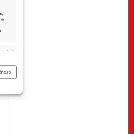
m,
ané
u
 aktivní
nosti
a
 aktivní