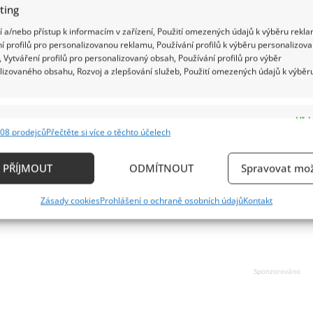
ting
 a/nebo přístup k informacím v zařízení, Použití omezených údajů k výběru rekla
í profilů pro personalizovanou reklamu, Používání profilů k výběru personalizov
 Vytváření profilů pro personalizovaný obsah, Používání profilů pro výběr
lizovaného obsahu, Rozvoj a zlepšování služeb, Použití omezených údajů k výběr
e
Vždy
08 prodejců
Přečtěte si více o těchto účelech
ání a kombinování údajů z jiných zdrojů údajů, Propojení různých zařízení,
kace zařízení na základě automaticky přenášených informací.
PŘÍJMOUT
ODMÍTNOUT
Spravovat mož
ání přesných údajů o zeměpisné poloze, Identifikace zařízení n
Zásady cookies
Prohlášení o ochraně osobních údajů
Kontakt
ě aktivně požadovaných informací.
ění bezpečnosti, předcházení a zjišťování podvodů a
ňování chyb, Poskytování a zobrazování reklamy a
Vždy
, Ukládání a sdělování voleb ochrany osobních údajů.