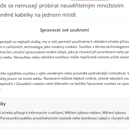
ože se nemusejí probírat neuvěřitelným množstvím
evněné kabelky na jednom místě.
Spravovat své soukromí
ovní spojení, které také najdete na Kabelkujeme.cz.
ěné kabelky z předních českých módních eshopů na
oskytli co nejlepší služby, my a naši partneři používáme k ukládání a/nebo příst
m o zařízeních, technologie jako soubory cookies. Souhlas s těmito technologiem
ódním doplňkem, kterého nebude nikdy dost. Tím
tnerům umožní zpracovávat osobní údaje, jako je chování při procházení nebo j
to webu. Nesouhlas nebo odvolání souhlasu může nepříznivě ovlivnit určité vlastn
elkujeme.cz je aktuálně v nabídce více než 2000
z největšího výběru kabelek na českém internetu na
 níže vyjádřete souhlas s výše uvedeným nebo proveďte podrobnější rozhodnutí. 
žity pouze na tomto webu. Nastavení můžete kdykoli změnit, včetně odvolání so
epínačů v Zásadách cookies nebo kliknutím na tlačítko Spravovat souhlas ve spod
.
tiky
ertisement
 a/nebo přístup k informacím v zařízení, Měření výkonu reklam, Měření výkonu
Porozumění publiku prostřednictvím statistik nebo kombinací údajů z různých zdr