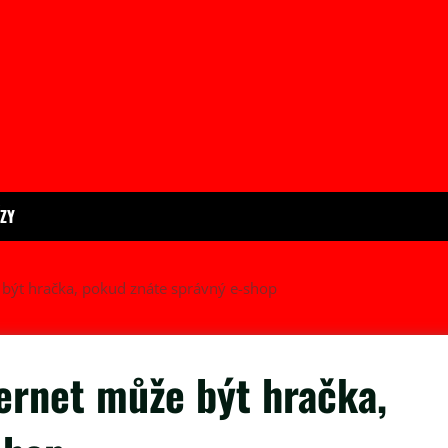
ÍZY
 být hračka, pokud znáte správný e-shop
ernet může být hračka,