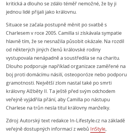
kritická a dlouho se zdálo téměř nemožné, že by ji
jednou lidé přijali jako královnu.
Situace se začala postupně měnit po svatbě s
Charlesem v roce 2005. Camilla si získávala sympatie
hlavně tím, že se nesnažila působit okázale. Na rozdíl
od některých jiných členů královské rodiny
vystupovala nenápadně a soustředila se na charitu.
Dlouho podporuje například organizace zaměřené na
boj proti domácímu násilí, osteoporóze nebo podporu
gramotnosti. Největší zlom nastal také po smrti
královny Alžběty II. Ta ještě před svým odchodem
veřejně vyjádřila přání, aby Camilla po nástupu
Charlese na trůn nesla titul královny manželky.
Zdroj: Autorský text redakce In-Lifestyle.cz na základě
veřejně dostupných informací z webů
InStyle
,