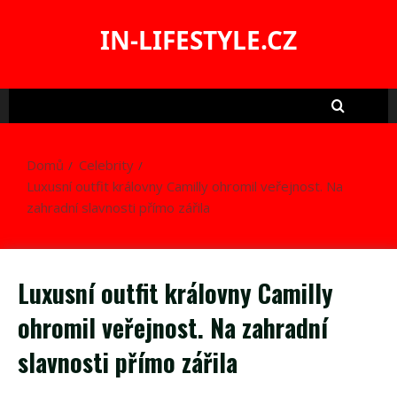
Skip
to
IN-LIFESTYLE.CZ
content
Domů
Celebrity
Luxusní outfit královny Camilly ohromil veřejnost. Na
zahradní slavnosti přímo zářila
Luxusní outfit královny Camilly
ohromil veřejnost. Na zahradní
slavnosti přímo zářila