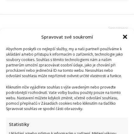
Spravovat své soukromí
Abychom poskytli co nejlepší služby, my a naši partneři používáme k
ukládání a/nebo přístupu k informacím o zařízeních, technologie jako
soubory cookies. Souhlas s těmito technologiemi nám a našim
partnerům umožní zpracovávat osobní údaje, jako je chování při
procházení nebo jedinečná ID na tomto webu. Nesouhlas nebo
odvolání souhlasu může nepříznivě ovlivnit určité vlastnosti a funkce.
Kliknutím níže vyjádřete souhlas s výše uvedeným nebo proveďte
podrobnější rozhodnutí. Vaše volby budou použity pouze na tomto
webu. Nastavení můžete kdykoli změnit, včetně odvolání souhlasu,
pomocí přepínačů v Zásadách cookies nebo kliknutím na tlačítko
Spravovat souhlas ve spodní části obrazovky.
Statistiky
Ukládání a/nebo přístup k informacím v zařízení, Měření výkonu