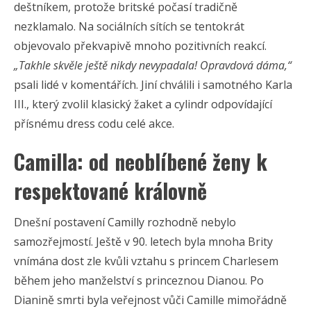
deštníkem, protože britské počasí tradičně
nezklamalo. Na sociálních sítích se tentokrát
objevovalo překvapivě mnoho pozitivních reakcí.
„Takhle skvěle ještě nikdy nevypadala! Opravdová dáma,“
psali lidé v komentářích. Jiní chválili i samotného Karla
III., který zvolil klasický žaket a cylindr odpovídající
přísnému dress codu celé akce.
Camilla: od neoblíbené ženy k
respektované královně
Dnešní postavení Camilly rozhodně nebylo
samozřejmostí. Ještě v 90. letech byla mnoha Brity
vnímána dost zle kvůli vztahu s princem Charlesem
během jeho manželství s princeznou Dianou. Po
Dianině smrti byla veřejnost vůči Camille mimořádně