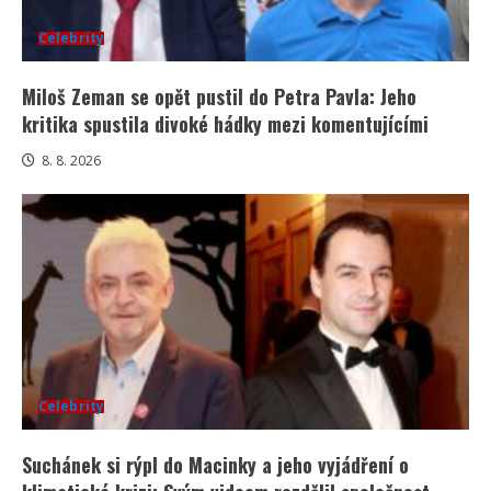
Celebrity
Miloš Zeman se opět pustil do Petra Pavla: Jeho
kritika spustila divoké hádky mezi komentujícími
8. 8. 2026
Celebrity
Suchánek si rýpl do Macinky a jeho vyjádření o