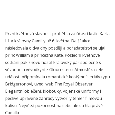
První květnová slavnost proběhla za účasti krále Karla
III. a královny Camilly už 6. května. Další akce
následovala o dva dny později a pořadatelství se ujal
princ William a princezna Kate. Poslední květnové
setkání pak znovu hostil královský pár společně s
vévodou a vévodkyní z Gloucesteru. Atmosféra celé
události připomínala romantické kostýmní seriály typu
Bridgertonovi, uvedl web The Royal Observer.
Elegantní oblečení, klobouky, vojenské uniformy i
pečlivě upravené zahrady vytvořily téměř filmovou
kulisu. Největší pozornost na sebe ale strhla právě
Camilla.