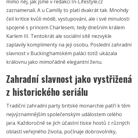
mimo něj, jak jsme v redakci In-Lifestyle.cz
zaznamenali. A u Camilly to platí dvakrát tak. Mnohdy
čelí kritice kvůli módě, vystupování, ale i své minulosti
spojené s princem Charlesem, tedy dnešním králem
Karlem III. Tentokrát ale sociální sítě nezvykle
zaplavily komplimenty na její osobu. Poslední zahradní
slavnost v Buckinghamském paláci totiž ukázala
královnu jako mimořádně elegantní ženu.
Zahradní slavnost jako vystřižená
z historického seriálu
Tradiční zahradní party britské monarchie patří k těm
nejvýznamnějším společenským událostem celého
jara. Každoročně se jich účastní tisíce hostů z různých
oblastí veřejného života, počínaje dobrovolníky,