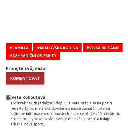
CAMILLA
KRÁLOVSKÁ RODINA
VELKÁ BRITÁNIE
ZAHRANIČNÍ CELEBRITY
Přidejte svůj názor
KOMENTOVAT
Iveta Kohoutová
Trojlístek našich redaktorů doplňuje Iveta. Vrátila se na pozici
redaktorky po mateřské dovolené a našim čtenářům přináší
zajímavé informace o osobnostech, které se hřejí v záři reflektorů.
Kromě rodiny se Iveta ráda věnuje malování obrazů a miluje
adrenalinové sporty.