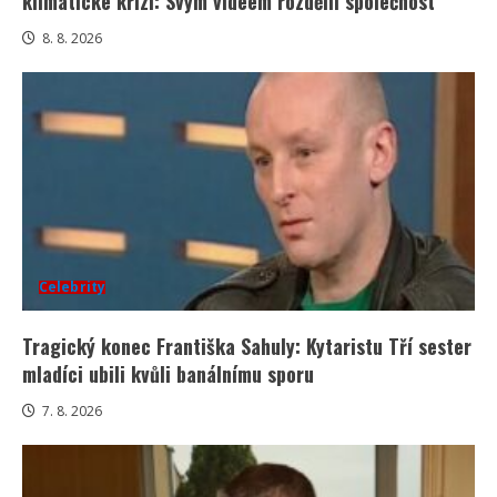
klimatické krizi: Svým videem rozdělil společnost
8. 8. 2026
Celebrity
Tragický konec Františka Sahuly: Kytaristu Tří sester
mladíci ubili kvůli banálnímu sporu
7. 8. 2026