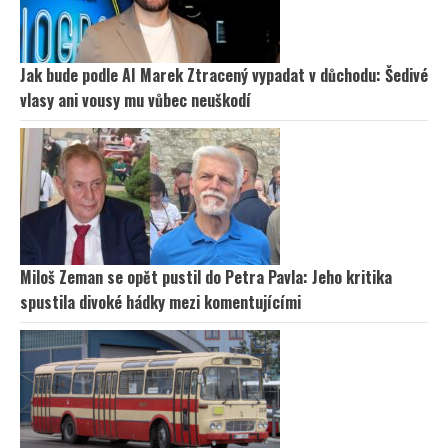
Jak bude podle AI Marek Ztracený vypadat v důchodu: Šedivé
vlasy ani vousy mu vůbec neuškodí
Miloš Zeman se opět pustil do Petra Pavla: Jeho kritika
spustila divoké hádky mezi komentujícími