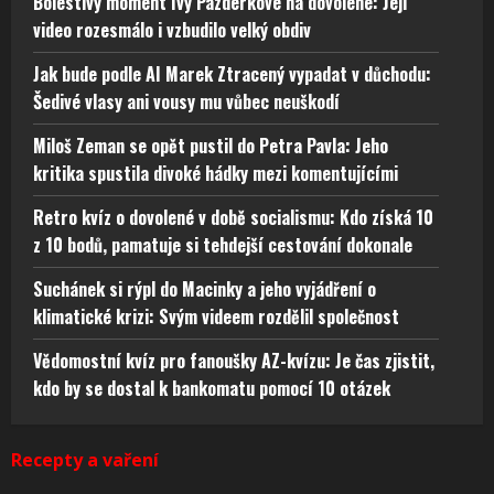
Bolestivý moment Ivy Pazderkové na dovolené: Její
video rozesmálo i vzbudilo velký obdiv
Jak bude podle AI Marek Ztracený vypadat v důchodu:
Šedivé vlasy ani vousy mu vůbec neuškodí
Miloš Zeman se opět pustil do Petra Pavla: Jeho
kritika spustila divoké hádky mezi komentujícími
Retro kvíz o dovolené v době socialismu: Kdo získá 10
z 10 bodů, pamatuje si tehdejší cestování dokonale
Suchánek si rýpl do Macinky a jeho vyjádření o
klimatické krizi: Svým videem rozdělil společnost
Vědomostní kvíz pro fanoušky AZ-kvízu: Je čas zjistit,
kdo by se dostal k bankomatu pomocí 10 otázek
Recepty a vaření