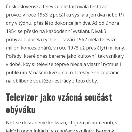
Československá televize odstartovala testovací
provoz v roce 1953. Zpočátku vysílala jen dva nebo tři
dny v týdnu, přes léto dokonce jen dva. Až od února
1954 se přešlo na každodenní vysílání. Diváků
přibývalo docela rychle — v září 1962 měla televize
milion koncesionářů, v roce 1978 už přes čtyři miliony.
Pořady, které dnes bereme jako kultovní, tak vznikaly
v době, kdy si televize teprve hledala vlastní rytmus i
publikum. V našem kvízu na In-Lifestyle se zeptáme
na oblíbené soutěže i estrády z této doby.
Televizor jako vzácná součást
obýváku
Než se dostaneme ke kvízu, stojí za připomenutí, v
jakých podmínkách tyto pořady vznikaly. Barevný