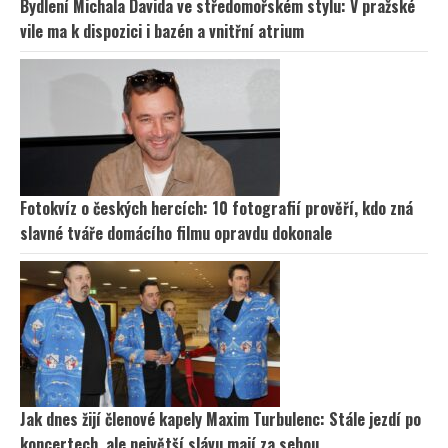
Bydlení Michala Davida ve středomořském stylu: V pražské
vile ma k dispozici i bazén a vnitřní atrium
Fotokvíz o českých hercích: 10 fotografií prověří, kdo zná
slavné tváře domácího filmu opravdu dokonale
Jak dnes žijí členové kapely Maxim Turbulenc: Stále jezdí po
koncertech, ale největší slávu mají za sebou