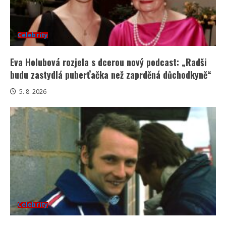
Celebrity
Eva Holubová rozjela s dcerou nový podcast: „Radši
budu zastydlá puberťačka než zaprděná důchodkyně“
5. 8. 2026
Celebrity