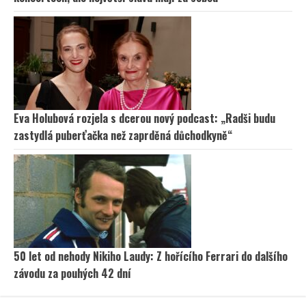
Eva Holubová rozjela s dcerou nový podcast: „Radši budu
zastydlá puberťačka než zaprděná důchodkyně“
50 let od nehody Nikiho Laudy: Z hořícího Ferrari do dalšího
závodu za pouhých 42 dní