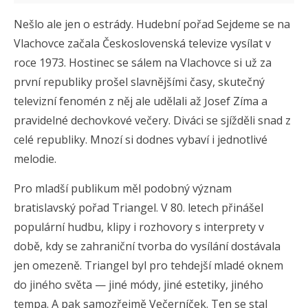
Nešlo ale jen o estrády. Hudební pořad Sejdeme se na
Vlachovce začala Československá televize vysílat v
roce 1973. Hostinec se sálem na Vlachovce si už za
první republiky prošel slavnějšími časy, skutečný
televizní fenomén z něj ale udělali až Josef Zíma a
pravidelné dechovkové večery. Diváci se sjížděli snad z
celé republiky. Mnozí si dodnes vybaví i jednotlivé
melodie.
Pro mladší publikum měl podobný význam
bratislavský pořad Triangel. V 80. letech přinášel
populární hudbu, klipy i rozhovory s interprety v
době, kdy se zahraniční tvorba do vysílání dostávala
jen omezeně. Triangel byl pro tehdejší mladé oknem
do jiného světa — jiné módy, jiné estetiky, jiného
tempa. A pak samozřejmě Večerníček. Ten se stal