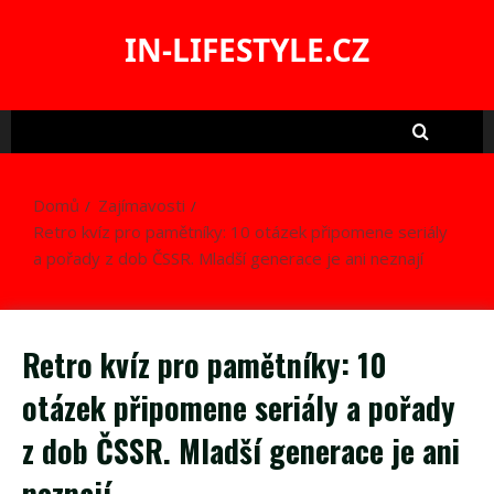
Skip
to
IN-LIFESTYLE.CZ
content
Domů
Zajímavosti
Retro kvíz pro pamětníky: 10 otázek připomene seriály
a pořady z dob ČSSR. Mladší generace je ani neznají
Retro kvíz pro pamětníky: 10
otázek připomene seriály a pořady
z dob ČSSR. Mladší generace je ani
neznají