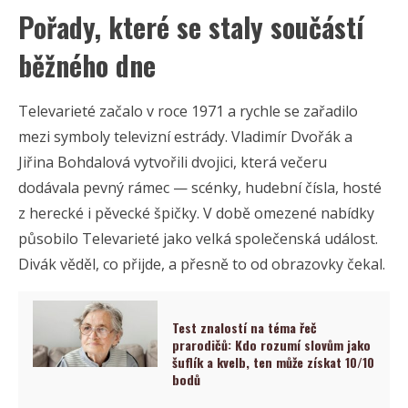
Pořady, které se staly součástí
běžného dne
Televarieté začalo v roce 1971 a rychle se zařadilo
mezi symboly televizní estrády. Vladimír Dvořák a
Jiřina Bohdalová vytvořili dvojici, která večeru
dodávala pevný rámec — scénky, hudební čísla, hosté
z herecké i pěvecké špičky. V době omezené nabídky
působilo Televarieté jako velká společenská událost.
Divák věděl, co přijde, a přesně to od obrazovky čekal.
Test znalostí na téma řeč
prarodičů: Kdo rozumí slovům jako
šuflík a kvelb, ten může získat 10/10
bodů