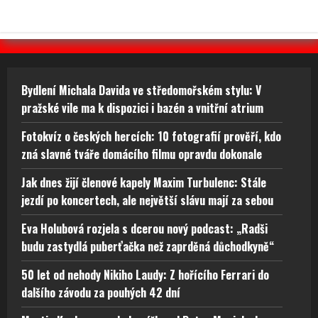
Bydlení Michala Davida ve středomořském stylu: V
pražské vile ma k dispozici i bazén a vnitřní atrium
Fotokvíz o českých hercích: 10 fotografií prověří, kdo
zná slavné tváře domácího filmu opravdu dokonale
Jak dnes žijí členové kapely Maxim Turbulenc: Stále
jezdí po koncertech, ale největší slávu mají za sebou
Eva Holubová rozjela s dcerou nový podcast: „Radši
budu zastydlá puberťačka než zaprděná důchodkyně“
50 let od nehody Nikiho Laudy: Z hořícího Ferrari do
dalšího závodu za pouhých 42 dní