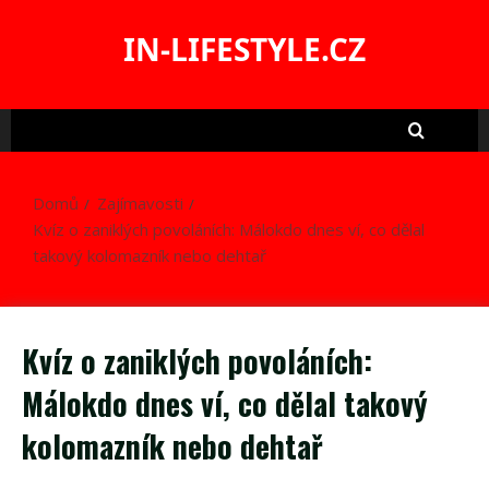
Skip
to
IN-LIFESTYLE.CZ
content
Domů
Zajímavosti
Kvíz o zaniklých povoláních: Málokdo dnes ví, co dělal
takový kolomazník nebo dehtař
Kvíz o zaniklých povoláních:
Málokdo dnes ví, co dělal takový
kolomazník nebo dehtař