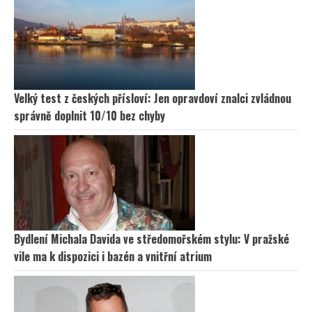
Velký test z českých přísloví: Jen opravdoví znalci zvládnou
správně doplnit 10/10 bez chyby
Bydlení Michala Davida ve středomořském stylu: V pražské
vile ma k dispozici i bazén a vnitřní atrium