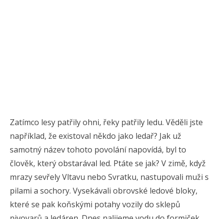
Zatímco lesy patřily ohni, řeky patřily ledu. Věděli jste
například, že existoval někdo jako ledař? Jak už
samotný název tohoto povolání napovídá, byl to
člověk, který obstarával led. Ptáte se jak? V zimě, když
mrazy sevřely Vltavu nebo Svratku, nastupovali muži s
pilami a sochory. Vysekávali obrovské ledové bloky,
které se pak koňskými potahy vozily do sklepů
pivovarů a ledáren. Dnes nalijeme vodu do formiček,