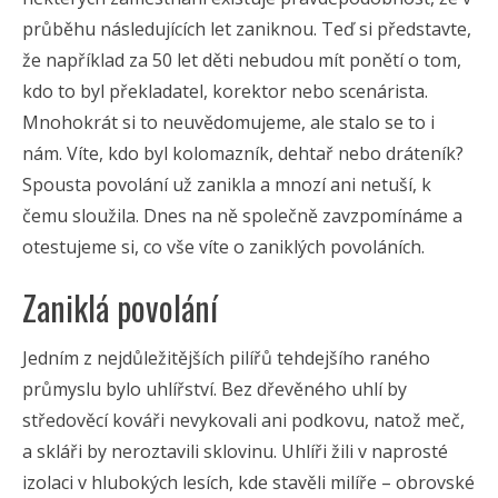
průběhu následujících let zaniknou. Teď si představte,
že například za 50 let děti nebudou mít ponětí o tom,
kdo to byl překladatel, korektor nebo scenárista.
Mnohokrát si to neuvědomujeme, ale stalo se to i
nám. Víte, kdo byl kolomazník, dehtař nebo dráteník?
Spousta povolání už zanikla a mnozí ani netuší, k
čemu sloužila. Dnes na ně společně zavzpomínáme a
otestujeme si, co vše víte o zaniklých povoláních.
Zaniklá povolání
Jedním z nejdůležitějších pilířů tehdejšího raného
průmyslu bylo uhlířství. Bez dřevěného uhlí by
středověcí kováři nevykovali ani podkovu, natož meč,
a skláři by neroztavili sklovinu. Uhlíři žili v naprosté
izolaci v hlubokých lesích, kde stavěli milíře – obrovské