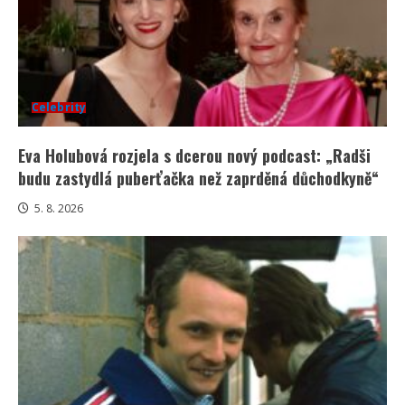
Celebrity
Eva Holubová rozjela s dcerou nový podcast: „Radši
budu zastydlá puberťačka než zaprděná důchodkyně“
5. 8. 2026