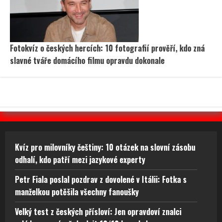
Fotokvíz o českých hercích: 10 fotografií prověří, kdo zná
slavné tváře domácího filmu opravdu dokonale
Kvíz pro milovníky češtiny: 10 otázek na slovní zásobu
odhalí, kdo patří mezi jazykové experty
Petr Fiala poslal pozdrav z dovolené v Itálii: Fotka s
manželkou potěšila všechny fanoušky
Velký test z českých přísloví: Jen opravdoví znalci