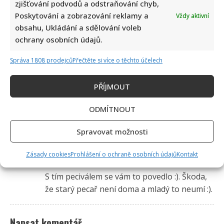
zjišťování podvodů a odstraňování chyb,
Poskytování a zobrazování reklamy a
Vždy aktivní
obsahu, Ukládání a sdělování voleb
ochrany osobních údajů.
Správa 1808 prodejců
Přečtěte si více o těchto účelech
PŘÍJMOUT
1 čtenářský názor na “
Kvíz o zaniklých
povoláních: Málokdo dnes ví, co dělal takový
ODMÍTNOUT
kolomazník nebo dehtař
”
Spravovat možnosti
Ivana Holásková
napsal:
Zásady cookies
Prohlášení o ochraně osobních údajů
Kontakt
12. 5. 2026 (9:26)
S tím peciválem se vám to povedlo :). Škoda,
že starý pecař není doma a mladý to neumí :).
Napsat komentář