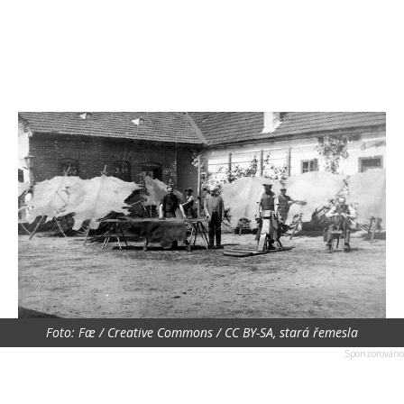
Foto: Fæ / Creative Commons / CC BY-SA, stará řemesla