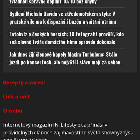
zvládnou správně doplnit 10/10 bez chyby
Bydlení Michala Davida ve středomořském stylu: V
pražské vile ma k dispozici i bazén a vnitřní atrium
Fotokvíz o českých hercích: 10 fotografií prověří, kdo
zná slavné tváře domácího filmu opravdu dokonale
Jak dnes žijí členové kapely Maxim Turbulenc: Stále
jezdí po koncertech, ale největší slávu mají za sebou
Recepty a vaření
Lidé a svět
O webu
Internetový magazín IN-Lifestyle.cz přináší v
pravidelných článcích zajímavosti ze světa showbyznysu