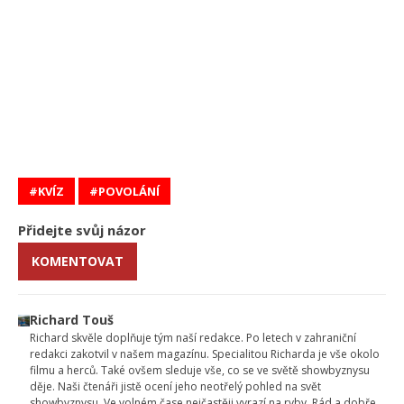
KVÍZ
POVOLÁNÍ
Přidejte svůj názor
KOMENTOVAT
Richard Touš
Richard skvěle doplňuje tým naší redakce. Po letech v zahraniční
redakci zakotvil v našem magazínu. Specialitou Richarda je vše okolo
filmu a herců. Také ovšem sleduje vše, co se ve světě showbyznysu
děje. Naši čtenáři jistě ocení jeho neotřelý pohled na svět
showbyznysu. Ve volném čase nejčastěji vyrazí na ryby. Rád a dobře