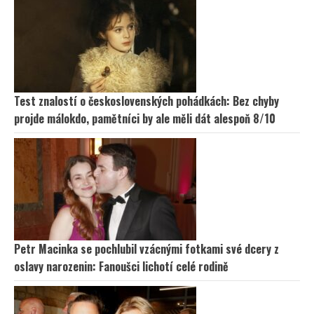
Test znalostí o československých pohádkách: Bez chyby
projde málokdo, pamětníci by ale měli dát alespoň 8/10
Petr Macinka se pochlubil vzácnými fotkami své dcery z
oslavy narozenin: Fanoušci lichotí celé rodině