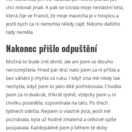
chci milovat jinak. A pak se ozvala moje nevlastní teta,
která žije ve Francii, že moje macecha je v hospicu a
jestli bych za ní nemohla někdy zajít. Nikoho dalšího
tady neměla.
Nakonec přišlo odpuštění
Možná to bude znít divně, ale ani jsem se dlouho
nerozmýšlela. Hned pár dnů nato jsem za ní přišla a
bez váhání ji chytila za ruku. I když ona mě nikdy tak
nechytla, když jsem to jako dítě potřebovala. Chodila
jsem za ní dvakrát, třikrát týdně, vždycky jsem u ní
chvilku poseděla, vzpomínala na tátu. Po třech
týdnech odešla. Nejsem si vlastně jistá, jestli mě
poznávala, byla už hodně zmatená a celkově spíše
pospávala. Každopádně jsem jí během té doby