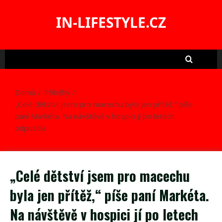
Skip
to
IN-LIFESTYLE.CZ
content
Domů
Příběhy
„Celé dětství jsem pro macechu byla jen přítěž,“ píše
paní Markéta. Na návštěvě v hospici jí po letech
odpustila
„Celé dětství jsem pro macechu
byla jen přítěž,“ píše paní Markéta.
Na návštěvě v hospici jí po letech