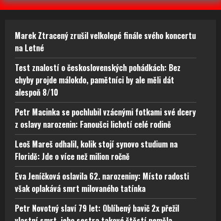
Marek Ztracený zrušil velkolepé finále svého koncertu
na Letné
Test znalostí o československých pohádkách: Bez
chyby projde málokdo, pamětníci by ale měli dát
alespoň 8/10
Petr Macinka se pochlubil vzácnými fotkami své dcery
z oslavy narozenin: Fanoušci lichotí celé rodině
Leoš Mareš odhalil, kolik stojí synovo studium na
Floridě: Jde o více než milion ročně
Eva Jeníčková oslavila 62. narozeniny: Místo radosti
však oplakává smrt milovaného tatínka
Petr Novotný slaví 79 let: Oblíbený bavič 2x přežil
vlastní smrt, jeho sestra takové štěstí neměla