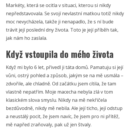
Markéty, která se ocitla v situaci, kterou si nikdy
nepředstavovala. Se svojí nevlastní matkou totiž nikdy
moc nevycházela, takže ji nenapadlo, že s ní bude
trávit její poslední dny života. Toto je její příběh tak,
jak nám ho zaslala.
Když vstoupila do mého života
Když mi bylo 6 let, přivedl ji táta domů. Pamatuju si její
vůni, ostrý pohled a způsob, jakým se na mě usmála –
zdvořile, ale chladně. Od začátku jsem cítila, že tam
vlastně nepatřím. Moje macecha nebyla zlá v tom
klasickém slova smyslu. Nikdy na mě nekřičela
bezdůvodně, nikdy mě nebila. Ale její ticho, její odstup
a neustálý pocit, že jsem navíc, že jsem pro ni přítěž,
mě napřed zraňovaly, pak už jen štvaly.