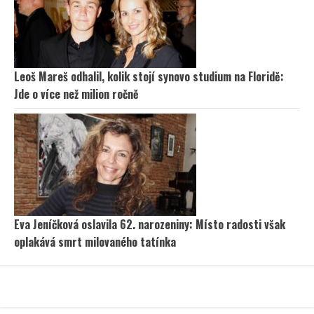
Leoš Mareš odhalil, kolik stojí synovo studium na Floridě:
Jde o více než milion ročně
Eva Jeníčková oslavila 62. narozeniny: Místo radosti však
oplakává smrt milovaného tatínka