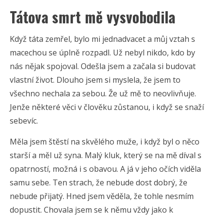
Tátova smrt mě vysvobodila
Když táta zemřel, bylo mi jednadvacet a můj vztah s
macechou se úplně rozpadl. Už nebyl nikdo, kdo by
nás nějak spojoval. Odešla jsem a začala si budovat
vlastní život. Dlouho jsem si myslela, že jsem to
všechno nechala za sebou. Že už mě to neovlivňuje.
Jenže některé věci v člověku zůstanou, i když se snaží
sebevíc.
Měla jsem štěstí na skvělého muže, i když byl o něco
starší a měl už syna. Malý kluk, který se na mě díval s
opatrností, možná i s obavou. A já v jeho očích viděla
samu sebe. Ten strach, že nebude dost dobrý, že
nebude přijatý. Hned jsem věděla, že tohle nesmím
dopustit. Chovala jsem se k němu vždy jako k