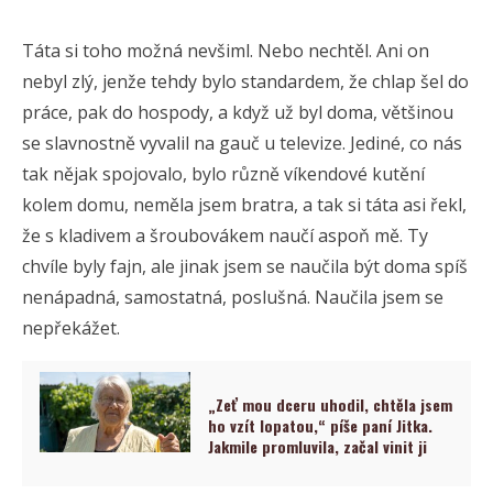
Táta si toho možná nevšiml. Nebo nechtěl. Ani on
nebyl zlý, jenže tehdy bylo standardem, že chlap šel do
práce, pak do hospody, a když už byl doma, většinou
se slavnostně vyvalil na gauč u televize. Jediné, co nás
tak nějak spojovalo, bylo různě víkendové kutění
kolem domu, neměla jsem bratra, a tak si táta asi řekl,
že s kladivem a šroubovákem naučí aspoň mě. Ty
chvíle byly fajn, ale jinak jsem se naučila být doma spíš
nenápadná, samostatná, poslušná. Naučila jsem se
nepřekážet.
„Zeť mou dceru uhodil, chtěla jsem
ho vzít lopatou,“ píše paní Jitka.
Jakmile promluvila, začal vinit ji