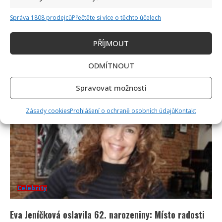
Celebrity
Správa 1808 prodejců
Přečtěte si více o těchto účelech
Leoš Mareš odhalil, kolik stojí synovo studium na
PŘÍJMOUT
Floridě: Jde o více než milion ročně
ODMÍTNOUT
6. 8. 2026
Spravovat možnosti
Zásady cookies
Prohlášení o ochraně osobních údajů
Kontakt
Celebrity
Eva Jeníčková oslavila 62. narozeniny: Místo radosti