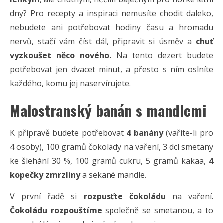
dny? Pro recepty a inspiraci nemusíte chodit daleko,
nebudete ani potřebovat hodiny času a hromadu
nervů, stačí vám číst dál, připravit si úsměv a
chuť
vyzkoušet něco nového.
Na tento dezert budete
potřebovat jen dvacet minut, a přesto s ním oslníte
každého, komu jej naservírujete.
Malostranský banán s mandlemi
K přípravě budete potřebovat
4 banány
(vaříte-li pro
4 osoby), 100 gramů čokolády na vaření, 3 dcl smetany
ke šlehání 30 %, 100 gramů cukru, 5 gramů kakaa,
4
kopečky zmrzliny
a sekané mandle.
V první řadě si
rozpusťte čokoládu
na vaření.
Čokoládu rozpouštíme
společně se smetanou, a to