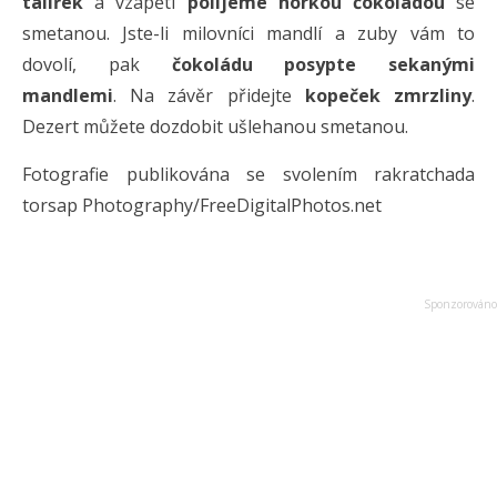
talířek
a vzápětí
polijeme horkou čokoládou
se
smetanou. Jste-li milovníci mandlí a zuby vám to
dovolí, pak
čokoládu posypte sekanými
mandlemi
. Na závěr přidejte
kopeček zmrzliny
.
Dezert můžete dozdobit ušlehanou smetanou.
Fotografie publikována se svolením rakratchada
torsap Photography/FreeDigitalPhotos.net