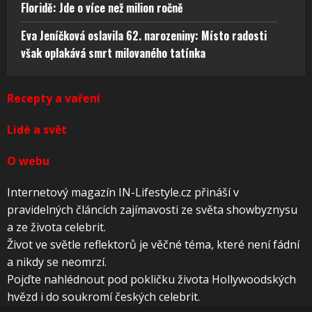
Floridě: Jde o více než milion ročně
Eva Jeníčková oslavila 62. narozeniny: Místo radosti
však oplakává smrt milovaného tatínka
Recepty a vaření
Lidé a svět
O webu
Internetový magazín IN-Lifestyle.cz přináší v
pravidelných článcích zajímavosti ze světa showbyznysu
a ze života celebrit.
Život ve světle reflektorů je věčné téma, které není fádní
a nikdy se neomrzí.
Pojďte nahlédnout pod pokličku života Hollywoodských
hvězd i do soukromí českých celebrit.