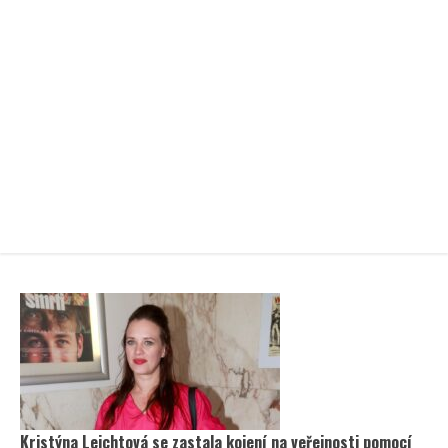
Kristýna Leichtová se zastala kojení na veřejnosti pomocí