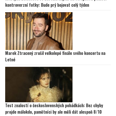
kontroverzní fotky: Bude prý bojovat celý týden
Marek Ztracený zrušil velkolepé finále svého koncertu na
Letné
Test znalostí o československých pohádkách: Bez chyby
projde málokdo, pamětníci by ale měli dát alespoň 8/10