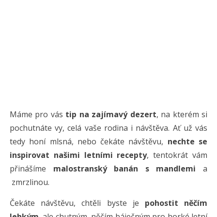
Máme pro vás
tip na zajímavý dezert
, na kterém si
pochutnáte vy, celá vaše rodina i návštěva. Ať už vás
tedy honí mlsná, nebo čekáte návštěvu,
nechte se
inspirovat našimi letními recepty
, tentokrát vám
přinášíme
malostranský banán s mandlemi
a
zmrzlinou.
Čekáte návštěvu, chtěli byste je
pohostit něčím
lehkým
, ale chutným, něčím báječným pro horké letní