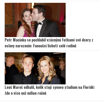
Petr Macinka se pochlubil vzácnými fotkami své dcery z
oslavy narozenin: Fanoušci lichotí celé rodině
Leoš Mareš odhalil, kolik stojí synovo studium na Floridě:
Jde o více než milion ročně