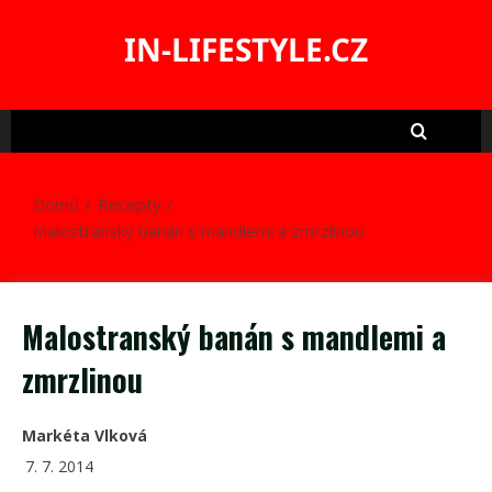
Skip
to
IN-LIFESTYLE.CZ
content
Domů
Recepty
Malostranský banán s mandlemi a zmrzlinou
Malostranský banán s mandlemi a
zmrzlinou
Markéta Vlková
7. 7. 2014