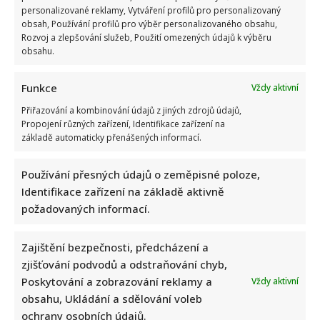
personalizované reklamy, Vytváření profilů pro personalizovaný
obsah, Používání profilů pro výběr personalizovaného obsahu,
Rozvoj a zlepšování služeb, Použití omezených údajů k výběru
obsahu.
Funkce
Vždy aktivní
Celebrity
Přiřazování a kombinování údajů z jiných zdrojů údajů,
Propojení různých zařízení, Identifikace zařízení na
Petr Macinka se pochlubil vzácnými fotkami své
základě automaticky přenášených informací.
dcery z oslavy narozenin: Fanoušci lichotí celé rodině
Používání přesných údajů o zeměpisné poloze,
6. 8. 2026
Identifikace zařízení na základě aktivně
požadovaných informací.
Zajištění bezpečnosti, předcházení a
zjišťování podvodů a odstraňování chyb,
Poskytování a zobrazování reklamy a
Vždy aktivní
obsahu, Ukládání a sdělování voleb
ochrany osobních údajů.