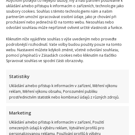
6. 8. 2026
Abychom poskytli co nejlepší služby, my a naši partneři používáme k
ukládání a/nebo přístupu k informacím o zařízeních, technologie jako
soubory cookies. Souhlas s těmito technologiemi nám a našim
partnerům umožní zpracovávat osobní údaje, jako je chování při
procházení nebo jedinečná ID na tomto webu. Nesouhlas nebo
odvolání souhlasu může nepříznivě ovlivnit určité vlastnosti a funkce.
Kliknutím níže vyjádřete souhlas s výše uvedeným nebo proveďte
podrobnější rozhodnutí. Vaše volby budou použity pouze na tomto
webu. Nastavení můžete kdykoli změnit, včetně odvolání souhlasu,
pomocí přepínačů v Zásadách cookies nebo kliknutím na tlačítko
Spravovat souhlas ve spodní části obrazovky.
Celebrity
Statistiky
Ukládání a/nebo přístup k informacím v zařízení, Měření výkonu
Marek Ztracený zrušil velkolepé finále svého
reklam, Měření výkonu obsahu, Porozumění publiku
koncertu na Letné
prostřednictvím statistik nebo kombinací údajů z různých zdrojů.
6. 8. 2026
Marketing
Ukládání a/nebo přístup k informacím v zařízení, Použití
omezených údajů k výběru reklam, Vytváření profilů pro
personalizovanou reklamu, Používání profilů k výběru