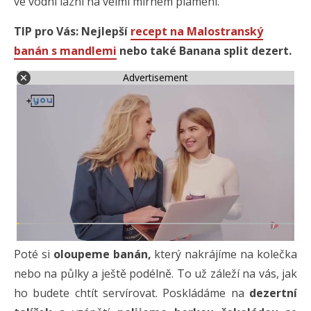
ve vodní lázni na velmi mírném plameni.
TIP pro Vás: Nejlepší
recept na Malostranský
banán s mandlemi
nebo také Banana split dezert.
Advertisement
Poté si
oloupeme banán,
který nakrájíme na kolečka
nebo na půlky a ještě podélně. To už záleží na vás, jak
ho budete chtít servírovat. Poskládáme na
dezertní