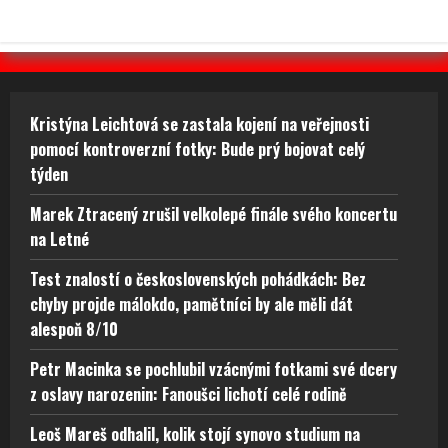
Kristýna Leichtová se zastala kojení na veřejnosti
pomocí kontroverzní fotky: Bude prý bojovat celý
týden
Marek Ztracený zrušil velkolepé finále svého koncertu
na Letné
Test znalostí o československých pohádkách: Bez
chyby projde málokdo, pamětníci by ale měli dát
alespoň 8/10
Petr Macinka se pochlubil vzácnými fotkami své dcery
z oslavy narozenin: Fanoušci lichotí celé rodině
Leoš Mareš odhalil, kolik stojí synovo studium na