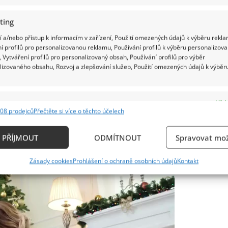
ting
 a/nebo přístup k informacím v zařízení, Použití omezených údajů k výběru rekla
í profilů pro personalizovanou reklamu, Používání profilů k výběru personalizov
 Vytváření profilů pro personalizovaný obsah, Používání profilů pro výběr
učníková kolika ho tehdy krátce po hospitalizaci
lizovaného obsahu, Rozvoj a zlepšování služeb, Použití omezených údajů k výběr
emocnice. Přesto o nich dokázal mluvit pozitivně a
e
Vždy
08 prodejců
Přečtěte si více o těchto účelech
ání a kombinování údajů z jiných zdrojů údajů, Propojení různých zařízení,
 těla. Zároveň ale nic nevzdával. Práce i kontakt s
kace zařízení na základě automaticky přenášených informací.
PŘÍJMOUT
ODMÍTNOUT
Spravovat mož
ních měsíců.
ání přesných údajů o zeměpisné poloze, Identifikace zařízení n
Zásady cookies
Prohlášení o ochraně osobních údajů
Kontakt
ě aktivně požadovaných informací.
ertisement
ění bezpečnosti, předcházení a zjišťování podvodů a
ňování chyb, Poskytování a zobrazování reklamy a
Vždy
, Ukládání a sdělování voleb ochrany osobních údajů.