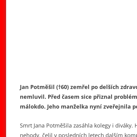
Jan Potměšil (†60)
zemřel po delších zdravo
nemluvil. Před časem sice přiznal problémy
málokdo. Jeho manželka nyní zveřejnila p
Smrt Jana Potměšila zasáhla kolegy i diváky. H
nehody, čelil v posledních letech dalším komp