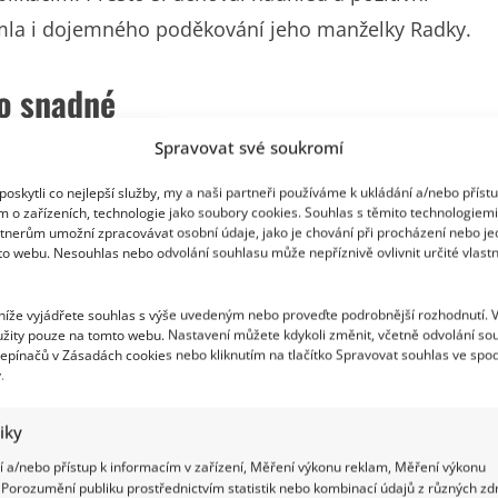
všimla i dojemného poděkování jeho manželky Radky.
lo snadné
Spravovat své soukromí
zdraví, bylo znát, že nic nezlehčuje. Přiznal vážné
i.
oskytli co nejlepší služby, my a naši partneři používáme k ukládání a/nebo příst
m o zařízeních, technologie jako soubory cookies. Souhlas s těmito technologiem
tnerům umožní zpracovávat osobní údaje, jako je chování při procházení nebo j
to webu. Nesouhlas nebo odvolání souhlasu může nepříznivě ovlivnit určité vlastn
 níže vyjádřete souhlas s výše uvedeným nebo proveďte podrobnější rozhodnutí. 
žity pouze na tomto webu. Nastavení můžete kdykoli změnit, včetně odvolání so
epínačů v Zásadách cookies nebo kliknutím na tlačítko Spravovat souhlas ve spod
.
tiky
 a/nebo přístup k informacím v zařízení, Měření výkonu reklam, Měření výkonu
Porozumění publiku prostřednictvím statistik nebo kombinací údajů z různých zdr