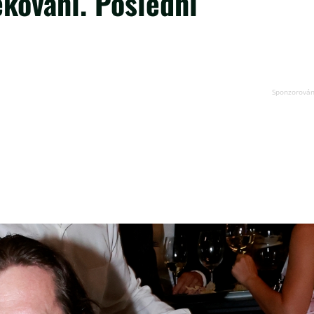
kování. Poslední
é