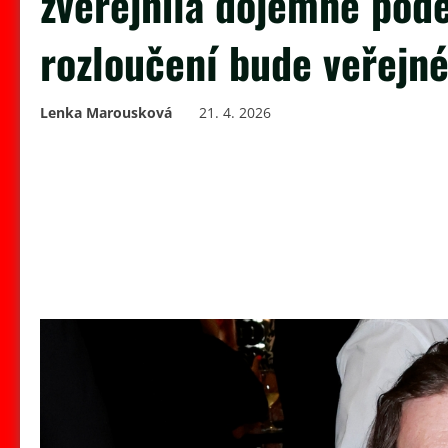
zveřejnila dojemné podě
rozloučení bude veřejn
Lenka Marousková
21. 4. 2026