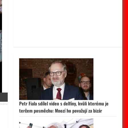
Petr Fiala sdílel video s delfíny, kvůli kterému je
terčem posměchu: Mnozí ho považují za bizár