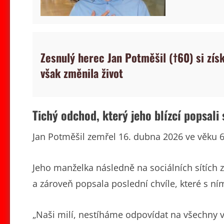
Zesnulý herec Jan Potměšil (†60) si zí
však změnila život
Tichý odchod, který jeho blízcí popsali 
Jan Potměšil zemřel 16. dubna 2026 ve věku 60
Jeho manželka následně na sociálních sítích
a zároveň popsala poslední chvíle, které s ním 
„Naši milí, nestíháme odpovídat na všechny v