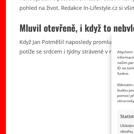
pohled na život. Redakce In-Lifestyle.cz si 
Mluvil otevřeně, i když to neby
Když Jan Potměšil naposledy promluvil o svém 
potíže se srdcem i týdny strávené v nemocnic
Abychom p
informací
našim par
ID na tom
funkce.
Kliknutím
budou pou
pomocí př
obrazovky
Statis
Ukládání
obsahu, 