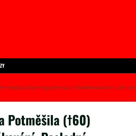
ÍZY
0) zveřejnila dojemné poděkování. Poslední rozloučení bude veře
a Potměšila (†60)