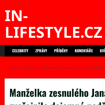
Skip
IN-
to
content
LIFESTYLE.CZ
CELEBRITY
ZPRÁVY
PŘÍBĚHY
KOMENTÁŘE
KV
Domů
Celebrity
Manželka zesnulého Jana Potměšila (†6
Manželka zesnulého Jan