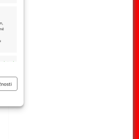
m,
ané
u
 aktivní
nosti
a
 aktivní