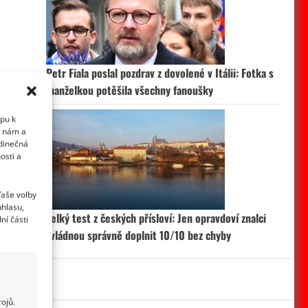
Petr Fiala poslal pozdrav z dovolené v Itálii: Fotka s
manželkou potěšila všechny fanoušky
upu k
i nám a
edinečná
osti a
Vaše volby
uhlasu,
Velký test z českých přísloví: Jen opravdoví znalci
ní části
zvládnou správně doplnit 10/10 bez chyby
ojů.