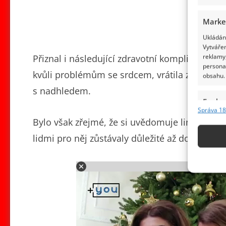
Marke
Ukládání
Vytvářen
reklamy,
Přiznal i následující zdravotní komplikace. Žl
persona
kvůli problémům se srdcem, vrátila zpět do n
obsahu.
s nadhledem.
Funkc
Správa 18
Přiřazov
Bylo však zřejmé, že si uvědomuje limity svého
Identifi
lidmi pro něj zůstávaly důležité až do posled
Použív
základ
Adv
Zajišt
odstra
obsahu