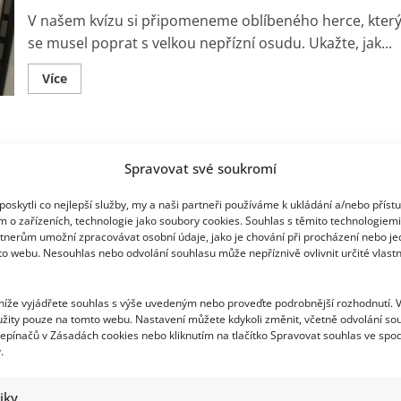
V našem kvízu si připomeneme oblíbeného herce, kter
se musel poprat s velkou nepřízní osudu. Ukažte, jak...
Read
Více
more
about
Test
znalostí
o
Manželka zesnulého Jana Potměšila (†60)
životě
Jana
Spravovat své soukromí
Potměšila:
zveřejnila dojemné poděkování. Poslední
Kdo
si
oskytli co nejlepší služby, my a naši partneři používáme k ukládání a/nebo příst
rozloučení bude veřejné
pamatuje
m o zařízeních, technologie jako soubory cookies. Souhlas s těmito technologiem
jeho
tnerům umožní zpracovávat osobní údaje, jako je chování při procházení nebo j
významné
Lenka Marousková
21. 4. 2026
to webu. Nesouhlas nebo odvolání souhlasu může nepříznivě ovlivnit určité vlastn
role
a
Jan Potměšil (†60) zemřel po delších zdravotních
příběhy,
může
komplikacích, o kterých ale nikdy příliš nemluvil. Před
 níže vyjádřete souhlas s výše uvedeným nebo proveďte podrobnější rozhodnutí. 
dát
10/10
časem sice...
žity pouze na tomto webu. Nastavení můžete kdykoli změnit, včetně odvolání so
epínačů v Zásadách cookies nebo kliknutím na tlačítko Spravovat souhlas ve spod
.
Read
Více
more
about
Manželka
tiky