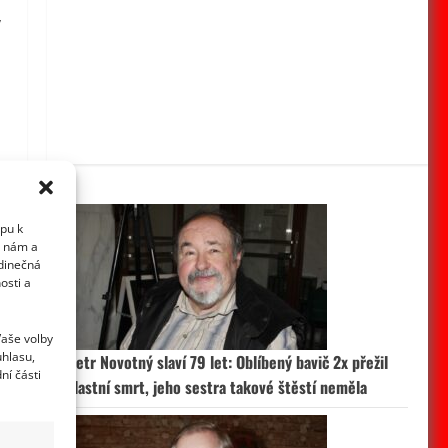
ý
upu k
i nám a
edinečná
osti a
Vaše volby
uhlasu,
Petr Novotný slaví 79 let: Oblíbený bavič 2x přežil
ní části
vlastní smrt, jeho sestra takové štěstí neměla