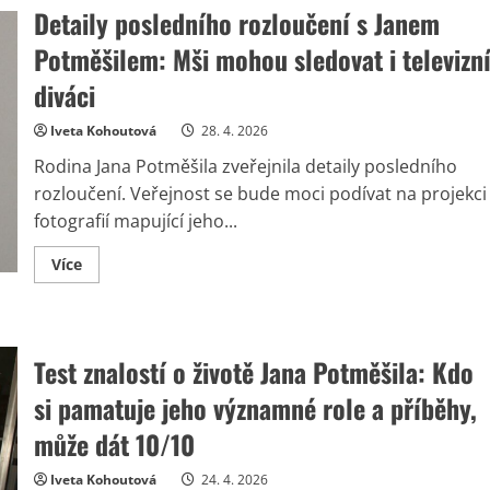
Detaily posledního rozloučení s Janem
Potměšilem: Mši mohou sledovat i televizn
diváci
Iveta Kohoutová
28. 4. 2026
Rodina Jana Potměšila zveřejnila detaily posledního
rozloučení. Veřejnost se bude moci podívat na projekci
fotografií mapující jeho...
Read
Více
more
about
Detaily
posledního
rozloučení
s
Test znalostí o životě Jana Potměšila: Kdo
Janem
Potměšilem:
si pamatuje jeho významné role a příběhy,
Mši
mohou
sledovat
může dát 10/10
i
televizní
diváci
Iveta Kohoutová
24. 4. 2026