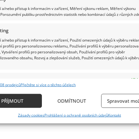
zesnulého
Jana
 a/nebo přístup k informacím v zařízení, Měření výkonu reklam, Měření výkonu
Zesnulý herec Jan Potměšil (†60) si získal
Potměšila
(†60)
Porozumění publiku prostřednictvím statistik nebo kombinací údajů z různých zdr
zveřejnila
srdce několika generací: Autonehoda mu
dojemné
poděkování.
však změnila život
ting
Poslední
rozloučení
 a/nebo přístup k informacím v zařízení, Použití omezených údajů k výběru rekla
bude
Lenka Marousková
17. 4. 2026
veřejné
í profilů pro personalizovanou reklamu, Používání profilů k výběru personalizov
Zemřel herec Jan Potměšil (†60). O úmrtí herce, který by
 Vytváření profilů pro personalizovaný obsah, Používání profilů pro výběr
lizovaného obsahu, Rozvoj a zlepšování služeb, Použití omezených údajů k výběr
nefalšovaným symbolem nezdolné vůle, informovala
jeho manželka...
e
Read
Vždy
Více
more
08 prodejců
Přečtěte si více o těchto účelech
about
ání a kombinování údajů z jiných zdrojů údajů, Propojení různých zařízení,
Zesnulý
kace zařízení na základě automaticky přenášených informací.
herec
PŘÍJMOUT
ODMÍTNOUT
Spravovat mož
Jan
Potměšil
(†60)
ání přesných údajů o zeměpisné poloze, Identifikace zařízení n
si
Zásady cookies
Prohlášení o ochraně osobních údajů
Kontakt
ě aktivně požadovaných informací.
získal
srdce
několika
generací:
ění bezpečnosti, předcházení a zjišťování podvodů a
Autonehoda