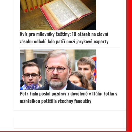
 aktivní
Kvíz pro milovníky češtiny: 10 otázek na slovní
zásobu odhalí, kdo patří mezi jazykové experty
Petr Fiala poslal pozdrav z dovolené v Itálii: Fotka s
manželkou potěšila všechny fanoušky