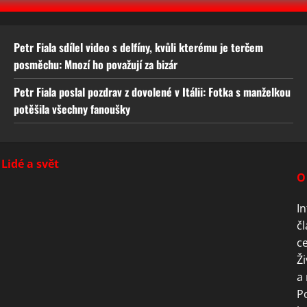
Petr Fiala sdílel video s delfíny, kvůli kterému je terčem
posměchu: Mnozí ho považují za bizár
Petr Fiala poslal pozdrav z dovolené v Itálii: Fotka s manželkou
potěšila všechny fanoušky
Lidé a svět
O
In
čl
ce
Ži
a 
P