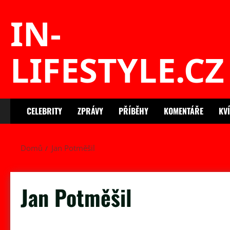
Skip
IN-
to
content
LIFESTYLE.CZ
CELEBRITY
ZPRÁVY
PŘÍBĚHY
KOMENTÁŘE
KV
Domů
Jan Potměšil
Jan Potměšil