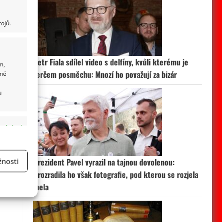
ojů.
Petr Fiala sdílel video s delfíny, kvůli kterému je
m,
terčem posměchu: Mnozí ho považují za bizár
ané
l
u
 aktivní
nosti
Prezident Pavel vyrazil na tajnou dovolenou:
Prozradila ho však fotografie, pod kterou se rozjela
a
mela