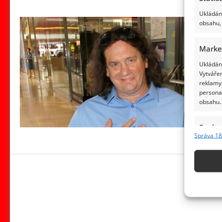
Ukládání
obsahu, 
Marke
Ukládání
Vytvářen
reklamy,
persona
obsahu.
Funkc
Správa 18
Přiřazov
Identifi
Použív
základ
Zajišt