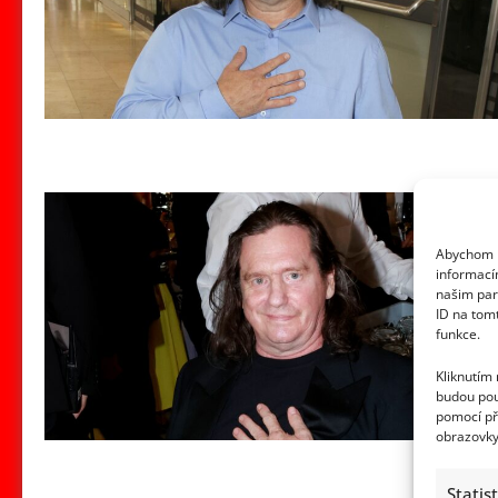
Abychom p
informací
našim par
ID na tom
funkce.
Kliknutím
budou pou
pomocí př
obrazovky
Statis