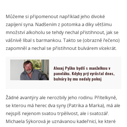
Můžeme si připomenout například jeho divoké
zapíjení syna. Nadšením z potomka a díky většímu
množství alkoholu se tehdy nechal přistihnout, jak se
vášnivě líbal s barmankou. Takto se (obrazně řečeno)
zapomněl a nechal se přistihnout bulvárem vícekrát.
Alexej Pyško bydlí s manželkou v
paneláku. Kdyby prý vyrůstal dnes,
bulváry by mu nedaly pokoj
Žádné avantýry ale nerozbily jeho rodinu. Přítelkyně,
se kterou má herec dva syny (Patrika a Marka), má ale
nejspíš nejenom svatou trpělivost, ale i svatozář.
Michaela Sýkorová je uznávanou kadeřnicí, ke které