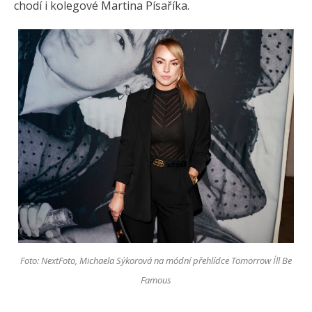
chodí i kolegové Martina Písaříka.
Foto: NextFoto, Michaela Sýkorová na módní přehlídce Tomorrow I´ll Be
Famous