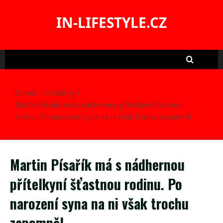
Skip
to
IN-LIFESTYLE.CZ
content
Domů
Celebrity
Martin Písařík má s nádhernou přítelkyní šťastnou
rodinu. Po narození syna na ni však trochu zapomněl
Martin Písařík má s nádhernou
přítelkyní šťastnou rodinu. Po
narození syna na ni však trochu
zapomněl