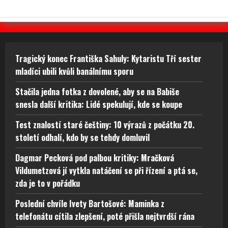
Tragický konec Františka Sahuly: Kytaristu Tří sester
mladíci ubili kvůli banálnímu sporu
Stačila jedna fotka z dovolené, aby se na Babiše
snesla další kritika: Lidé spekulují, kde se koupe
Test znalostí staré češtiny: 10 výrazů z počátku 20.
století odhalí, kdo by se tehdy domluvil
Dagmar Pecková pod palbou kritiky: Mračková
Vildumetzová jí vytkla natáčení se při řízení a ptá se,
zda je to v pořádku
Poslední chvíle Ivety Bartošové: Maminka z
telefonátu cítila zlepšení, poté přišla nejtvrdší rána