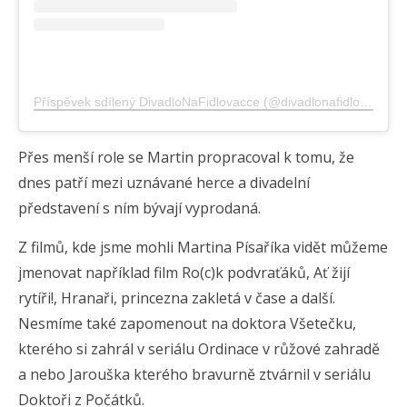
Příspěvek sdílený DivadloNaFidlovacce (@divadlonafidlovacce)
Přes menší role se Martin propracoval k tomu, že
dnes patří mezi uznávané herce a divadelní
představení s ním bývají vyprodaná.
Z filmů, kde jsme mohli Martina Písaříka vidět můžeme
jmenovat například film Ro(c)k podvraťáků, Ať žijí
rytíři!, Hranaři, princezna zakletá v čase a další.
Nesmíme také zapomenout na doktora Všetečku,
kterého si zahrál v seriálu Ordinace v růžové zahradě
a nebo Jarouška kterého bravurně ztvárnil v seriálu
Doktoři z Počátků.