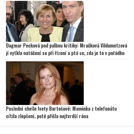
Dagmar Pecková pod palbou kritiky: Mračková Vildumetzová
jí vytkla natáčení se při řízení a ptá se, zda je to v pořádku
Poslední chvíle Ivety Bartošové: Maminka z telefonátu
cítila zlepšení, poté přišla nejtvrdší rána