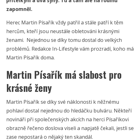
přítelkyni a dva syny. Tu a tam ale na rodinu
zapomněl.
Herec Martin Písařík vždy patřil a stále patří k těm
hercům, kteří jsou neustále obletováni krásnými
ženami. Nejednou se díky tomu dostal do velkých
problémů. Redakce In-Lifestyle vám prozradí, koho má
Martin Písařík doma.
Martin Písařík má slabost pro
krásné ženy
Martin Písařík se díky své náklonosti k něžnému
pohlaví dostal nejednou do hledáčku bulváru. Někteří
novináři při společenských akcích na herci Písaříkovi
obrazně řečeno doslova viseli a napjatě čekali, jestli se
zase nepostará o nějaký ten skandál.