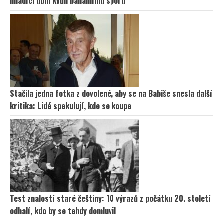
mladíci ubili kvůli banálnímu sporu
Stačila jedna fotka z dovolené, aby se na Babiše snesla další
kritika: Lidé spekulují, kde se koupe
Test znalostí staré češtiny: 10 výrazů z počátku 20. století
odhalí, kdo by se tehdy domluvil