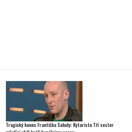
Tragický konec Františka Sahuly: Kytaristu Tří sester