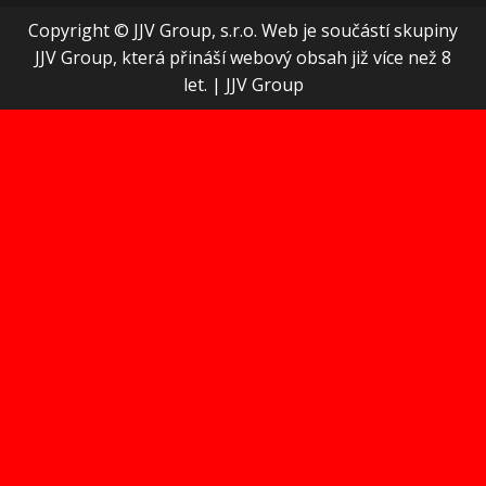
Copyright © JJV Group, s.r.o. Web je součástí skupiny
JJV Group, která přináší webový obsah již více než 8
let.
|
JJV Group