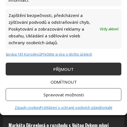
informací.
Jak bydlí Bára Basiková: Velký byt vyměnila za menší, přesto
Zajištění bezpečnosti, předcházení a
jde stále o velmi prostorný 4+1
zjišťování podvodů a odstraňování chyb,
Poskytování a zobrazování reklamy a
Vždy aktivní
obsahu, Ukládání a sdělování voleb
ochrany osobních údajů.
Správa 1814 prodejců
Přečtěte si více o těchto účelech
Petr Rychlý slaví 61 let: Už nějakou dobu tu však vůbec
PŘÍJMOUT
nemusel být. Za svůj život vděčí manželce
ODMÍTNOUT
Spravovat možnosti
Zásady cookies
Prohlášení o ochraně osobních údajů
Kontakt
Markéta Děrgelová o rozchodu s Vojtou Dykem mluví