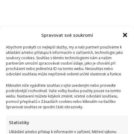
Spravovat své soukromí
Abychom poskytli co nejlepší služby, my a naši partneři používáme k
ukládání a/nebo přístupu k informacím o zařízeních, technologie jako
soubory cookies. Souhlas s těmito technologiemi nám a našim
partnerům umožní zpracovávat osobní údaje, jako je chování při
procházení nebo jedinečná ID na tomto webu. Nesouhlas nebo
odvolání souhlasu může nepříznivě ovlivnit určité vlastnosti a funkce.
Kliknutím níže vyjádřete souhlas s výše uvedeným nebo proveďte
podrobnější rozhodnutí. Vaše volby budou použity pouze na tomto
webu. Nastavení můžete kdykoli změnit, včetně odvolání souhlasu,
Markéta Děrgelová o rozchodu s Vojtou Dykem mluví
pomocí přepínačů v Zásadách cookies nebo kliknutím na tlačítko
nerada: Po bolestivém konci však také našla lásku
Spravovat souhlas ve spodní části obrazovky.
Statistiky
Ukládání a/nebo přístup k informacím v zařízení, Měření výkonu