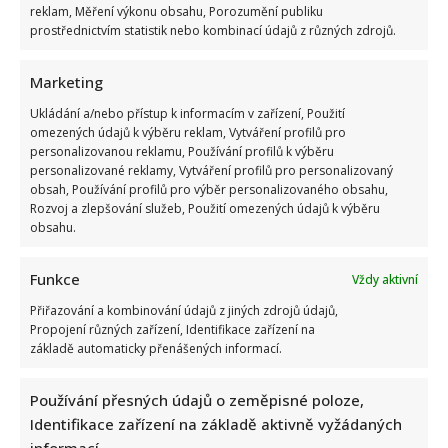
reklam, Měření výkonu obsahu, Porozumění publiku
prostřednictvím statistik nebo kombinací údajů z různých zdrojů.
Marketing
Test vědomostí o lidském těle: Kdo získá 10 z 10 bodů,
pamatuje si biologii ze základní školy dokonale
Ukládání a/nebo přístup k informacím v zařízení, Použití
omezených údajů k výběru reklam, Vytváření profilů pro
personalizovanou reklamu, Používání profilů k výběru
personalizované reklamy, Vytváření profilů pro personalizovaný
obsah, Používání profilů pro výběr personalizovaného obsahu,
Rozvoj a zlepšování služeb, Použití omezených údajů k výběru
obsahu.
Funkce
Vždy aktivní
Nejhezčí česká herečka roku 2026: Do úzkého výběru se
dostalo jen 5 jmen. Sandeva i Geislerová měly jistotu
Přiřazování a kombinování údajů z jiných zdrojů údajů,
Propojení různých zařízení, Identifikace zařízení na
základě automaticky přenášených informací.
Používání přesných údajů o zeměpisné poloze,
Identifikace zařízení na základě aktivně vyžádaných