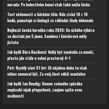
nerada: Po bolestivém konci však také našla lásku
Test vědomostí o lidském těle: Kdo získá 10 z 10
bodů, pamatuje si biologii ze základní školy dokonale
Nejhezčí česká herečka roku 2026: Do úzkého výběru
se dostalo jen 5 jmen. Sandeva i Geislerová měly
jistotu
Jak bydlí Bára Basiková: Velký byt vyměnila za menší,
přesto jde stále o velmi prostorný 4+1
Petr Rychlý slaví 61 let: Už nějakou dobu tu však
vůbec nemusel být. Za svůj život vděčí manželce
Jak bydlí Jan Bendig: Domov známého zpěváka
nepůsobí nijak přepychově, zaujme spíše svou
osobností