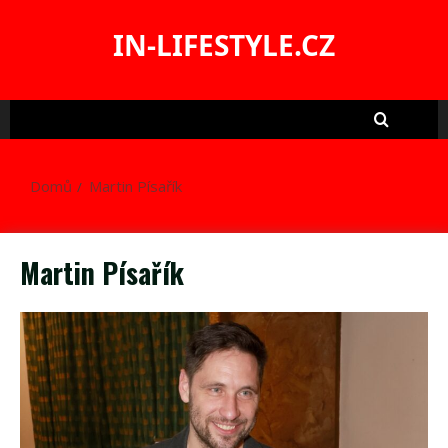
Skip
to
IN-LIFESTYLE.CZ
content
Domů
Martin Písařík
Martin Písařík