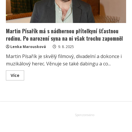
Martin Písařík má s nádhernou přítelkyní šťastnou
rodinu. Po narození syna na ni však trochu zapomněl
Lenka Marousková
9. 8. 2025
Martin Písařík je skvělý filmový, divadelní a dokonce i
muzikálový herec. Věnuje se také dabingu a co...
Read
Více
more
about
Martin
Písařík
má
s
nádhernou
přítelkyní
šťastnou
rodinu.
Po
narození
syna