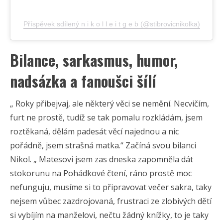
Příspěvek sdílený n i k o l l e i t g e b (@stibrovicnikolka)
Bilance, sarkasmus, humor,
nadsázka a fanoušci šílí
„ Roky přibejvaj, ale některý věci se nemění. Necvičím,
furt ne prostě, tudíž se tak pomalu rozkládám, jsem
roztěkaná, dělám padesát věcí najednou a nic
pořádně, jsem strašná matka.“ Začíná svou bilanci
Nikol. „ Matesovi jsem zas dneska zapomněla dát
stokorunu na Pohádkové čtení, ráno prostě moc
nefunguju, musíme si to připravovat večer sakra, taky
nejsem vůbec zazdrojovaná, frustraci ze zlobivých dětí
si vybíjím na manželovi, nečtu žádný knížky, to je taky