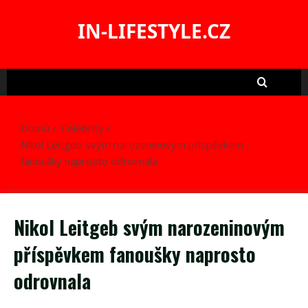
Skip
to
IN-LIFESTYLE.CZ
content
Domů
Celebrity
Nikol Leitgeb svým narozeninovým příspěvkem
fanoušky naprosto odrovnala
Nikol Leitgeb svým narozeninovým
příspěvkem fanoušky naprosto
odrovnala