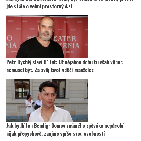
jde stále o velmi prostorný 4+1
Petr Rychlý slaví 61 let: Už nějakou dobu tu však vůbec
nemusel být. Za svůj život vděčí manželce
Jak bydlí Jan Bendig: Domov známého zpěváka nepůsobí
nijak přepychově, zaujme spíše svou osobností