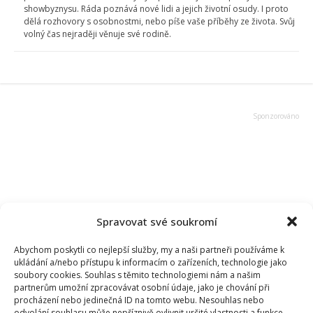
showbyznysu. Ráda poznává nové lidi a jejich životní osudy. I proto
dělá rozhovory s osobnostmi, nebo píše vaše příběhy ze života. Svůj
volný čas nejraději věnuje své rodině.
Spravovat své soukromí
Abychom poskytli co nejlepší služby, my a naši partneři používáme k
ukládání a/nebo přístupu k informacím o zařízeních, technologie jako
soubory cookies. Souhlas s těmito technologiemi nám a našim
partnerům umožní zpracovávat osobní údaje, jako je chování při
procházení nebo jedinečná ID na tomto webu. Nesouhlas nebo
odvolání souhlasu může nepříznivě ovlivnit určité vlastnosti a funkce.