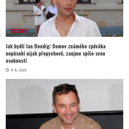
Celebrity
Jak bydlí Jan Bendig: Domov známého zpěváka
nepůsobí nijak přepychově, zaujme spíše svou
osobností
9. 8. 2026