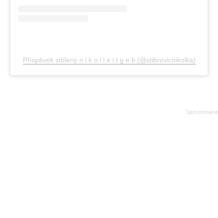
Příspěvek sdílený n i k o l l e i t g e b (@stibrovicnikolka)