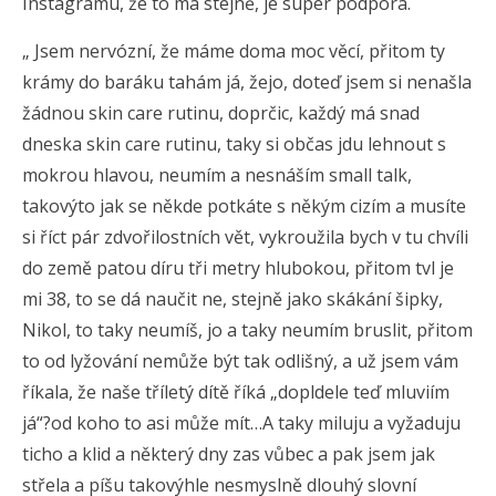
Instagramu, že to má stejně, je super podpora.
„ Jsem nervózní, že máme doma moc věcí, přitom ty
krámy do baráku tahám já, žejo, doteď jsem si nenašla
žádnou skin care rutinu, doprčic, každý má snad
dneska skin care rutinu, taky si občas jdu lehnout s
mokrou hlavou, neumím a nesnáším small talk,
takovýto jak se někde potkáte s někým cizím a musíte
si říct pár zdvořilostních vět, vykroužila bych v tu chvíli
do země patou díru tři metry hlubokou, přitom tvl je
mi 38, to se dá naučit ne, stejně jako skákání šipky,
Nikol, to taky neumíš, jo a taky neumím bruslit, přitom
to od lyžování nemůže být tak odlišný, a už jsem vám
říkala, že naše tříletý dítě říká „dopldele teď mluviím
já“?od koho to asi může mít…A taky miluju a vyžaduju
ticho a klid a některý dny zas vůbec a pak jsem jak
střela a píšu takovýhle nesmyslně dlouhý slovní