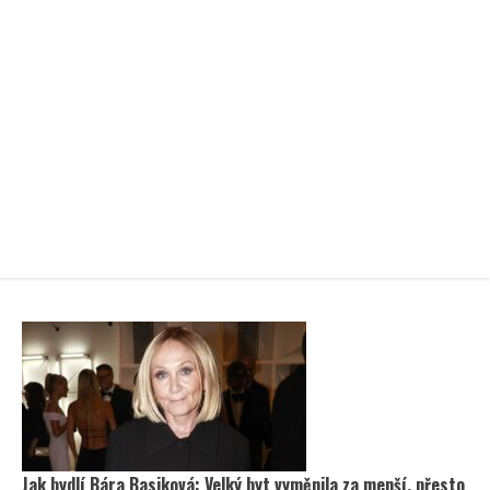
Jak bydlí Bára Basiková: Velký byt vyměnila za menší, přesto