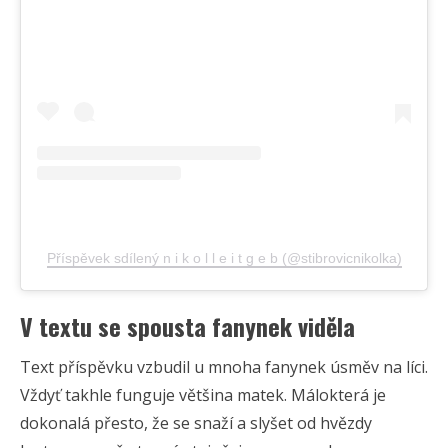
Příspěvek sdílený n i k o l l e i t g e b (@stibrovicnikolka)
V textu se spousta fanynek viděla
Text příspěvku vzbudil u mnoha fanynek úsměv na líci.
Vždyť takhle funguje většina matek. Málokterá je
dokonalá přesto, že se snaží a slyšet od hvězdy