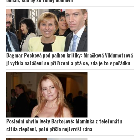
odhalí, kdo by se tehdy domluvil
Dagmar Pecková pod palbou kritiky: Mračková Vildumetzová
jí vytkla natáčení se při řízení a ptá se, zda je to v pořádku
Poslední chvíle Ivety Bartošové: Maminka z telefonátu
cítila zlepšení, poté přišla nejtvrdší rána