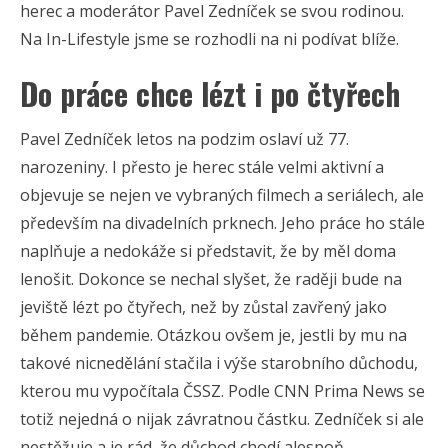
herec a moderátor Pavel Zedníček se svou rodinou.
Na In-Lifestyle jsme se rozhodli na ni podívat blíže.
Do práce chce lézt i po čtyřech
Pavel Zedníček letos na podzim oslaví už 77.
narozeniny. I přesto je herec stále velmi aktivní a
objevuje se nejen ve vybraných filmech a seriálech, ale
především na divadelních prknech. Jeho práce ho stále
naplňuje a nedokáže si představit, že by měl doma
lenošit. Dokonce se nechal slyšet, že raději bude na
jeviště lézt po čtyřech, než by zůstal zavřený jako
během pandemie. Otázkou ovšem je, jestli by mu na
takové nicnedělání stačila i výše starobního důchodu,
kterou mu vypočítala ČSSZ. Podle CNN Prima News se
totiž nejedná o nijak závratnou částku. Zedníček si ale
nestěžuje a je rád, že důchod chodí alespoň