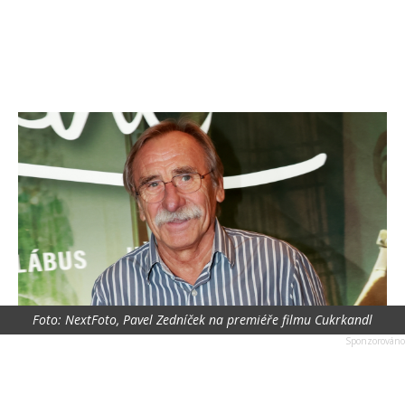
Foto: NextFoto, Pavel Zedníček na premiéře filmu Cukrkandl