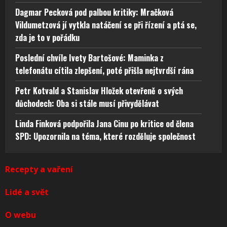
Dagmar Pecková pod palbou kritiky: Mračková
Vildumetzová jí vytkla natáčení se při řízení a ptá se,
zda je to v pořádku
Poslední chvíle Ivety Bartošové: Maminka z
telefonátu cítila zlepšení, poté přišla nejtvrdší rána
Petr Kotvald a Stanislav Hložek otevřeně o svých
důchodech: Oba si stále musí přivydělávat
Linda Finková podpořila Jana Cinu po kritice od člena
SPD: Upozornila na téma, které rozděluje společnost
Recepty a vaření
Lidé a svět
O webu