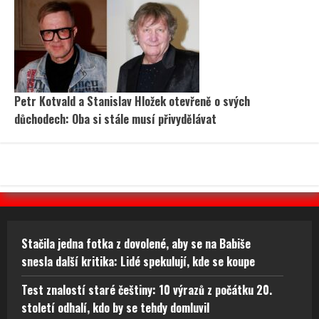
Petr Kotvald a Stanislav Hložek otevřeně o svých
důchodech: Oba si stále musí přivydělávat
Stačila jedna fotka z dovolené, aby se na Babiše
snesla další kritika: Lidé spekulují, kde se koupe
Test znalostí staré češtiny: 10 výrazů z počátku 20.
století odhalí, kdo by se tehdy domluvil