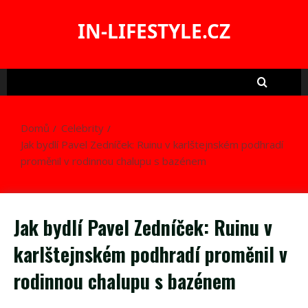
Skip
to
IN-LIFESTYLE.CZ
content
Domů
Celebrity
Jak bydlí Pavel Zedníček: Ruinu v karlštejnském podhradí
proměnil v rodinnou chalupu s bazénem
Jak bydlí Pavel Zedníček: Ruinu v
karlštejnském podhradí proměnil v
rodinnou chalupu s bazénem