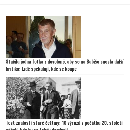
Stačila jedna fotka z dovolené, aby se na Babiše snesla další
kritika: Lidé spekulují, kde se koupe
Test znalostí staré češtiny: 10 výrazů z počátku 20. století