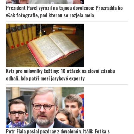
Prezident Pavel vyrazil na tajnou dovolenou: Prozradila ho
však fotografie, pod kterou se rozjela mela
Kvíz pro milovníky češtiny: 10 otázek na slovní zásobu
odhalí, kdo patří mezi jazykové experty
Petr Fiala poslal pozdrav z dovolené v Itálii: Fotka s