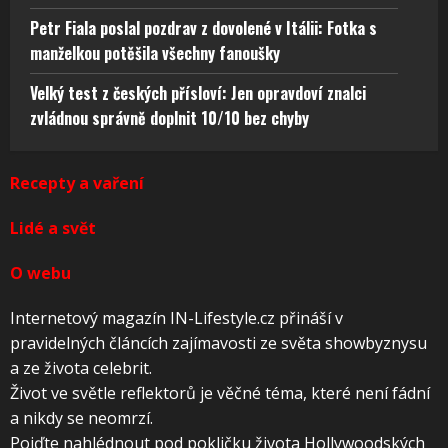
Petr Fiala poslal pozdrav z dovolené v Itálii: Fotka s
manželkou potěšila všechny fanoušky
Velký test z českých přísloví: Jen opravdoví znalci
zvládnou správně doplnit 10/10 bez chyby
Recepty a vaření
Lidé a svět
O webu
Internetový magazín IN-Lifestyle.cz přináší v
pravidelných článcích zajímavosti ze světa showbyznysu
a ze života celebrit.
Život ve světle reflektorů je věčné téma, které není fádní
a nikdy se neomrzí.
Pojďte nahlédnout pod pokličku života Hollywoodských