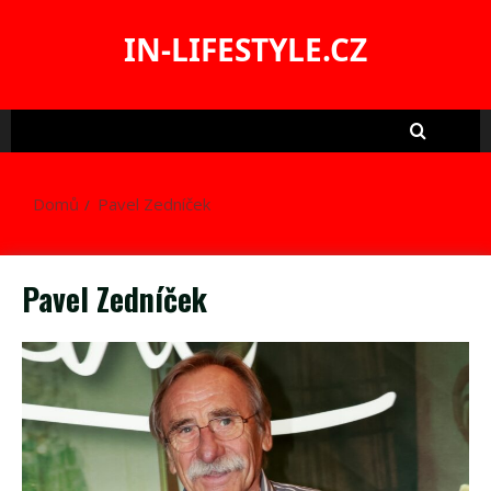
Skip
to
IN-LIFESTYLE.CZ
content
Domů
Pavel Zedníček
Pavel Zedníček