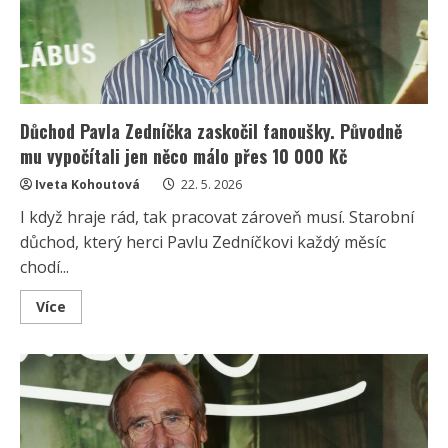
rodinnou
chalupu
s
bazénem
Důchod Pavla Zedníčka zaskočil fanoušky. Původně
mu vypočítali jen něco málo přes 10 000 Kč
Iveta Kohoutová
22. 5. 2026
I když hraje rád, tak pracovat zároveň musí. Starobní
důchod, který herci Pavlu Zedníčkovi každý měsíc
chodí...
Read
Více
more
about
Důchod
Pavla
Zedníčka
zaskočil
fanoušky.
Původně
mu
vypočítali