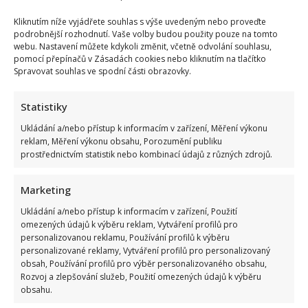
S
kým
Kliknutím níže vyjádřete souhlas s výše uvedeným nebo proveďte
žije
Pavel
podrobnější rozhodnutí. Vaše volby budou použity pouze na tomto
Zedníček:
webu. Nastavení můžete kdykoli změnit, včetně odvolání souhlasu,
S
pomocí přepínačů v Zásadách cookies nebo kliknutím na tlačítko
o
14
Spravovat souhlas ve spodní části obrazovky.
let
mladší
moderátorkou
Statistiky
měli
velkolepou
svatbu
Ukládání a/nebo přístup k informacím v zařízení, Měření výkonu
na
reklam, Měření výkonu obsahu, Porozumění publiku
Floridě
prostřednictvím statistik nebo kombinací údajů z různých zdrojů.
Pavel Zedníček promluvil o svém životním stylu v
důchodu. Jako většina seniorů by žít nedokázal
Marketing
Richard Touš
5. 4. 2025
Ukládání a/nebo přístup k informacím v zařízení, Použití
omezených údajů k výběru reklam, Vytváření profilů pro
Zahálet doma, to není nic pro stále usměvavého a
personalizovanou reklamu, Používání profilů k výběru
vitálního Pavla Zedníčka. Ve starobním důchodu je
personalizované reklamy, Vytváření profilů pro personalizovaný
obsah, Používání profilů pro výběr personalizovaného obsahu,
sice...
Rozvoj a zlepšování služeb, Použití omezených údajů k výběru
obsahu.
Read
Více
more