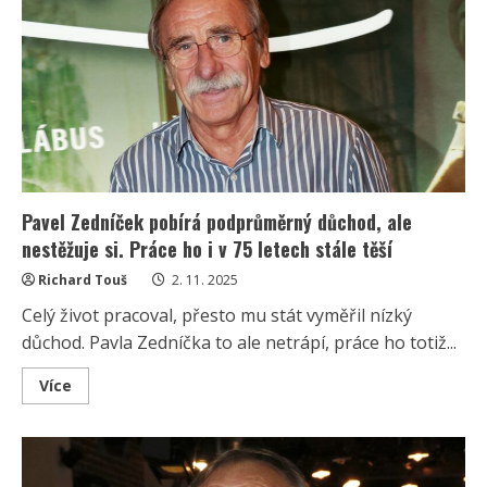
Zedníčka:
Je
čas
zjistit
jeho
přezdívku
a
povolání,
které
málem
vyhrálo
nad
herectvím
Pavel Zedníček pobírá podprůměrný důchod, ale
nestěžuje si. Práce ho i v 75 letech stále těší
Richard Touš
2. 11. 2025
Celý život pracoval, přesto mu stát vyměřil nízký
důchod. Pavla Zedníčka to ale netrápí, práce ho totiž...
Read
Více
more
about
Pavel
Zedníček
pobírá
podprůměrný