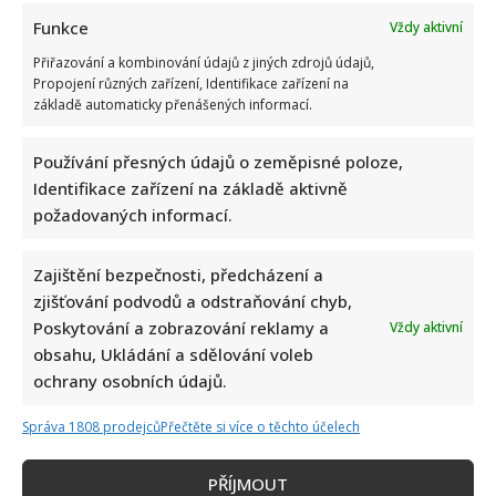
about
Pavel
Funkce
Vždy aktivní
Zedníček
promluvil
Přiřazování a kombinování údajů z jiných zdrojů údajů,
o
Propojení různých zařízení, Identifikace zařízení na
svém
životním
základě automaticky přenášených informací.
stylu
v
důchodu.
Používání přesných údajů o zeměpisné poloze,
Jako
většina
Identifikace zařízení na základě aktivně
seniorů
by
požadovaných informací.
žít
nedokázal
Zajištění bezpečnosti, předcházení a
zjišťování podvodů a odstraňování chyb,
7 let šťastného manželství Pavla Zedníčka: Jeho
Poskytování a zobrazování reklamy a
Vždy aktivní
vyvolenou je o 14 let mladší moderátorka
obsahu, Ukládání a sdělování voleb
Iveta Kohoutová
27. 3. 2025
ochrany osobních údajů.
Moderátor a herec Pavel Zedníček už je šťastně
Správa 1808 prodejců
Přečtěte si více o těchto účelech
ženatý celých sedm let. Jeho žena si pochvaluje, že...
Read
Více
PŘÍJMOUT
more