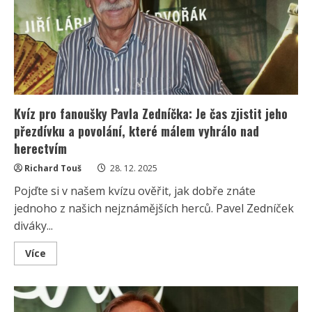
jen
něco
málo
přes
10
000
Kč
Kvíz pro fanoušky Pavla Zedníčka: Je čas zjistit jeho
přezdívku a povolání, které málem vyhrálo nad
herectvím
Richard Touš
28. 12. 2025
Pojďte si v našem kvízu ověřit, jak dobře znáte
jednoho z našich nejznámějších herců. Pavel Zedníček
diváky...
Read
Více
more
about
Kvíz
pro
fanoušky
Pavla