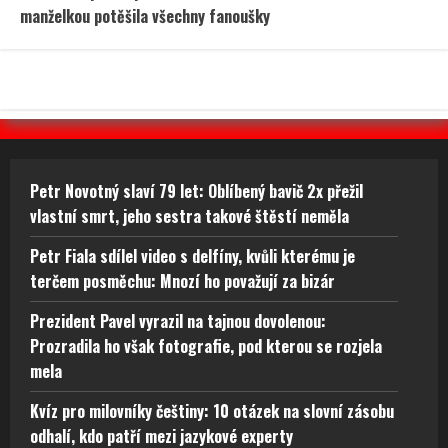
manželkou potěšila všechny fanoušky
Petr Novotný slaví 79 let: Oblíbený bavič 2x přežil
vlastní smrt, jeho sestra takové štěstí neměla
Petr Fiala sdílel video s delfíny, kvůli kterému je
terčem posměchu: Mnozí ho považují za bizár
Prezident Pavel vyrazil na tajnou dovolenou:
Prozradila ho však fotografie, pod kterou se rozjela
mela
Kvíz pro milovníky češtiny: 10 otázek na slovní zásobu
odhalí, kdo patří mezi jazykové experty