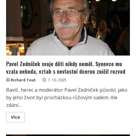
důchod,
ale
nestěžuje
si.
Práce
ho
i
v
75
letech
stále
těší
Pavel Zedníček svoje děti nikdy neměl. Synovce mu
vzala nehoda, vztah s nevlastní dcerou zničil rozvod
Richard Touš
7. 10. 2025
Bavič, herec a moderátor Pavel Zedníček působí, jako
by jeho život byl procházkou růžovým sadem. Ale
zdání...
Read
Více
more
about
Pavel
Zedníček