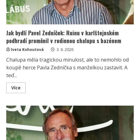
Jak bydlí Pavel Zedníček: Ruinu v karlštejnském
podhradí proměnil v rodinnou chalupu s bazénem
Iveta Kohoutová
3. 6. 2026
Chalupa měla tragickou minulost, ale to nemohlo od
koupě herce Pavla Zedníčka s manželkou zastavit. A
teď...
Read
Více
more
about
Jak
bydlí
Pavel
Zedníček:
Ruinu
v
karlštejnském
podhradí
proměnil
v