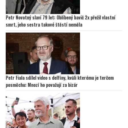
Petr Novotný slaví 79 let: Oblíbený bavič 2x přežil vlastní
smrt, jeho sestra takové štěstí neměla
Petr Fiala sdílel video s delfíny, kvůli kterému je terčem
posměchu: Mnozí ho považují za bizár