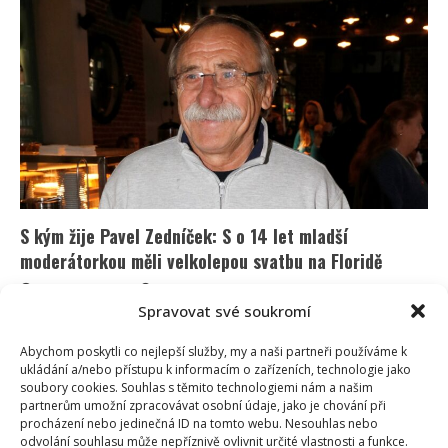
svoje
děti
nikdy
neměl.
Synovce
mu
vzala
nehoda,
vztah
s
nevlastní
dcerou
zničil
rozvod
S kým žije Pavel Zedníček: S o 14 let mladší
moderátorkou měli velkolepou svatbu na Floridě
Richard Touš
29. 9. 2025
Spravovat své soukromí
Známý herec a moderátor Pavel Zedníček se už
jednou rozvedl, na lásku však nezanevřel. Ba naopak,
Abychom poskytli co nejlepší služby, my a naši partneři používáme k
ukládání a/nebo přístupu k informacím o zařízeních, technologie jako
se...
soubory cookies. Souhlas s těmito technologiemi nám a našim
partnerům umožní zpracovávat osobní údaje, jako je chování při
Read
Více
procházení nebo jedinečná ID na tomto webu. Nesouhlas nebo
more
about
odvolání souhlasu může nepříznivě ovlivnit určité vlastnosti a funkce.