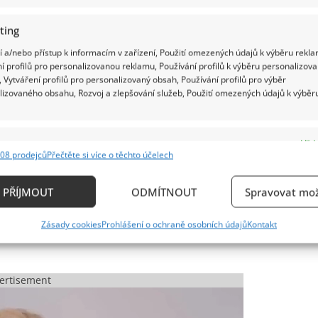
ting
 a/nebo přístup k informacím v zařízení, Použití omezených údajů k výběru rekla
í profilů pro personalizovanou reklamu, Používání profilů k výběru personalizov
 Vytváření profilů pro personalizovaný obsah, Používání profilů pro výběr
lizovaného obsahu, Rozvoj a zlepšování služeb, Použití omezených údajů k výběr
a a část pořadu s Radomírem Fiksou z Prima+
e
Vždy
08 prodejců
Přečtěte si více o těchto účelech
ání a kombinování údajů z jiných zdrojů údajů, Propojení různých zařízení,
vala, shrnul například Matěj Bukáček na síti X, kde
kace zařízení na základě automaticky přenášených informací.
PŘÍJMOUT
ODMÍTNOUT
Spravovat mož
od záštitou své ženy vydal knihu Mýtus 6 milionů,
ání přesných údajů o zeměpisné poloze, Identifikace zařízení n
stíhán a souzen za propagaci fašismu. Vydal knihu s
Zásady cookies
Prohlášení o ochraně osobních údajů
Kontakt
ě aktivně požadovaných informací.
ění bezpečnosti, předcházení a zjišťování podvodů a
ertisement
ňování chyb, Poskytování a zobrazování reklamy a
Vždy
, Ukládání a sdělování voleb ochrany osobních údajů.