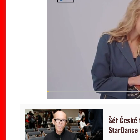
Šéf České t
StarDance j