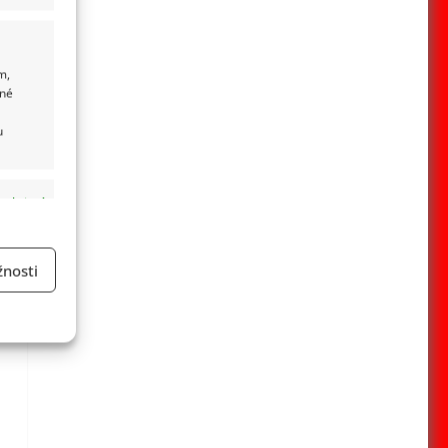
m,
ané
u
 aktivní
nosti
a
 aktivní