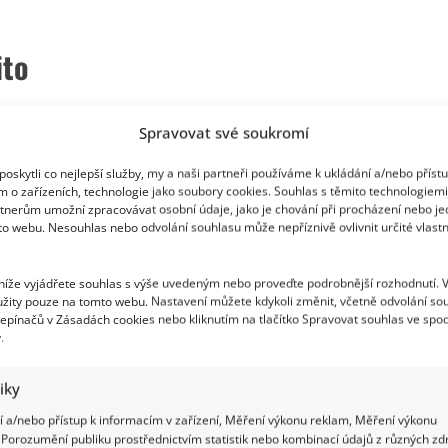
ito
edle Libora Boučka host Radomír Fiksa, o kterém
Spravovat své soukromí
dista a specialista na tetování a jeho významy.
oskytli co nejlepší služby, my a naši partneři používáme k ukládání a/nebo příst
 hlasitá kritika. Některým divákům vadí
m o zařízeních, technologie jako soubory cookies. Souhlas s těmito technologiem
tnerům umožní zpracovávat osobní údaje, jako je chování při procházení nebo j
to webu. Nesouhlas nebo odvolání souhlasu může nepříznivě ovlivnit určité vlastn
 níže vyjádřete souhlas s výše uvedeným nebo proveďte podrobnější rozhodnutí. 
žity pouze na tomto webu. Nastavení můžete kdykoli změnit, včetně odvolání so
epínačů v Zásadách cookies nebo kliknutím na tlačítko Spravovat souhlas ve spod
.
tiky
 a/nebo přístup k informacím v zařízení, Měření výkonu reklam, Měření výkonu
Porozumění publiku prostřednictvím statistik nebo kombinací údajů z různých zdr