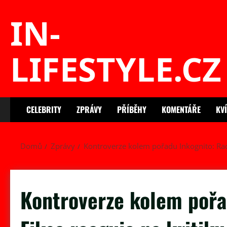
Skip
IN-
to
content
LIFESTYLE.CZ
CELEBRITY
ZPRÁVY
PŘÍBĚHY
KOMENTÁŘE
KV
Domů
Zprávy
Kontroverze kolem pořadu Inkognito: Rad
Kontroverze kolem pořa