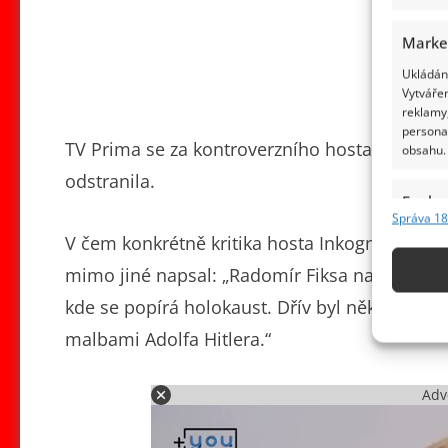
Marke
Ukládání
Vytvářen
reklamy,
persona
TV Prima se za kontroverzního hosta omluvil
obsahu.
odstranila.
Funkc
Správa 18
Přiřazov
V čem konkrétně kritika hosta Inkognita spočí
Identifi
mimo jiné napsal: „Radomír Fiksa například p
Použív
kde se popírá holokaust. Dřív byl několikrát 
základ
malbami Adolfa Hitlera.“
Zajišt
Adv
odstra
obsahu