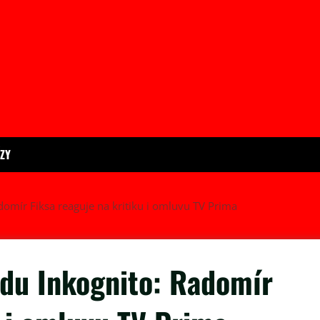
ÍZY
omír Fiksa reaguje na kritiku i omluvu TV Prima
du Inkognito: Radomír