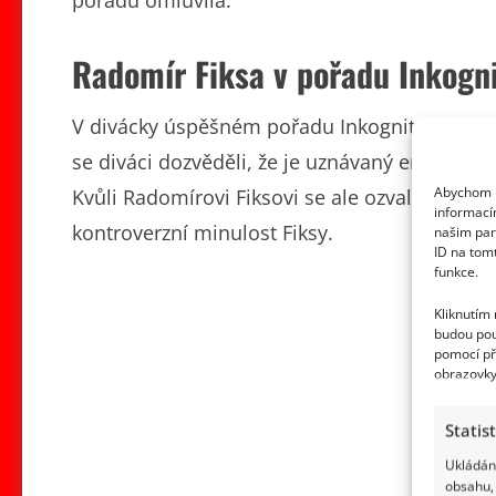
Radomír Fiksa v pořadu Inkogn
V divácky úspěšném pořadu Inkognito usedl v
se diváci dozvěděli, že je uznávaný encyklope
Abychom p
Kvůli Radomírovi Fiksovi se ale ozvala celkem
informací
kontroverzní minulost Fiksy.
našim par
ID na tom
funkce.
Kliknutím
budou pou
pomocí př
obrazovky
Statis
Ukládání
obsahu, 