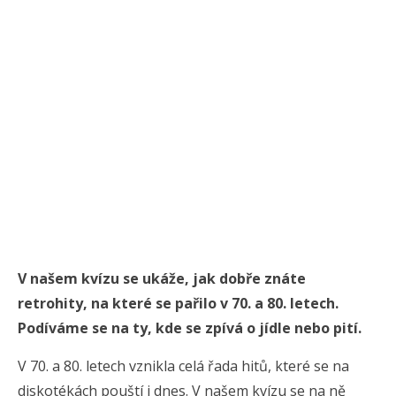
V našem kvízu se ukáže, jak dobře znáte
retrohity, na které se pařilo v 70. a 80. letech.
Podíváme se na ty, kde se zpívá o jídle nebo pití.
V 70. a 80. letech vznikla celá řada hitů, které se na
diskotékách pouští i dnes. V našem kvízu se na ně