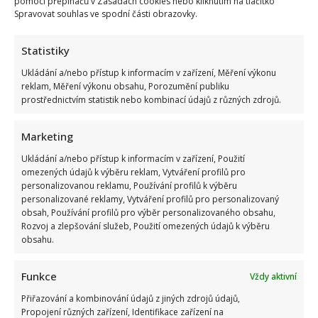
pomocí přepínačů v Zásadách cookies nebo kliknutím na tlačítko
Spravovat souhlas ve spodní části obrazovky.
Statistiky
Ukládání a/nebo přístup k informacím v zařízení, Měření výkonu
reklam, Měření výkonu obsahu, Porozumění publiku
prostřednictvím statistik nebo kombinací údajů z různých zdrojů.
Marketing
Ukládání a/nebo přístup k informacím v zařízení, Použití
omezených údajů k výběru reklam, Vytváření profilů pro
personalizovanou reklamu, Používání profilů k výběru
personalizované reklamy, Vytváření profilů pro personalizovaný
Napsat komentář
obsah, Používání profilů pro výběr personalizovaného obsahu,
Rozvoj a zlepšování služeb, Použití omezených údajů k výběru
Vaše e-mailová adresa nebude zveřejněna.
obsahu.
Vyžadované informace jsou označeny
*
Komentář
*
Funkce
Vždy aktivní
Přiřazování a kombinování údajů z jiných zdrojů údajů,
Propojení různých zařízení, Identifikace zařízení na