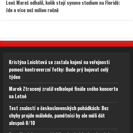
Leoš Mareš odhalil, kolik stojí synovo studium na Floridě:
Jde o více než milion ročně
Kristýna Leichtová se zastala kojení na veřejnosti
pomocí kontroverzní fotky: Bude prý bojovat celý
týden
Marek Ztracený zrušil velkolepé finále svého koncertu
na Letné
Test znalostí o československých pohádkách: Bez
chyby projde málokdo, pamětníci by ale měli dát
alespoň 8/10