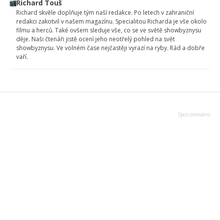
Richard Touš
Richard skvěle doplňuje tým naší redakce. Po letech v zahraniční
redakci zakotvil v našem magazínu. Specialitou Richarda je vše okolo
filmu a herců. Také ovšem sleduje vše, co se ve světě showbyznysu
děje. Naši čtenáři jistě ocení jeho neotřelý pohled na svět
showbyznysu. Ve volném čase nejčastěji vyrazí na ryby. Rád a dobře
vaří.