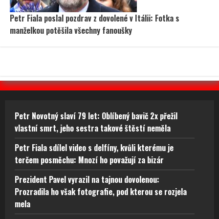
Petr Fiala poslal pozdrav z dovolené v Itálii: Fotka s
manželkou potěšila všechny fanoušky
Petr Novotný slaví 79 let: Oblíbený bavič 2x přežil
vlastní smrt, jeho sestra takové štěstí neměla
Petr Fiala sdílel video s delfíny, kvůli kterému je
terčem posměchu: Mnozí ho považují za bizár
Prezident Pavel vyrazil na tajnou dovolenou:
Prozradila ho však fotografie, pod kterou se rozjela
mela