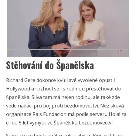
Stěhování do Španělska
Richard Gere dokonce kvůli své vyvolené opustil
Hollywood a rozhodl se i s rodinou přestěhovat do
Španělska. Silva tam má nejen rodinu, ale také zde
vede nadaci pro boj proti bezdomovectví. Nezisková
organizace Rais Fundacion má podle serveru Hola! za
cíl do 5 let vymýtit ve Španělsku bezdomovectví.
Sama se rozhodla spát na ulici, aby se lépe vcítila do