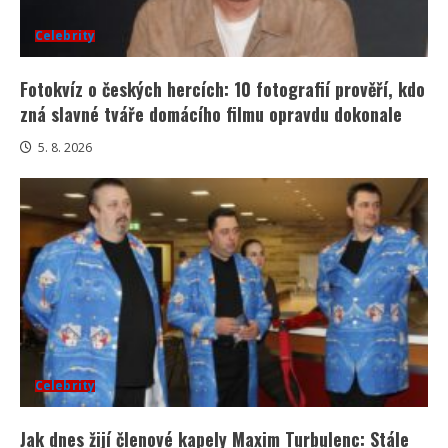
Celebrity
Fotokvíz o českých hercích: 10 fotografií prověří, kdo
zná slavné tváře domácího filmu opravdu dokonale
5. 8. 2026
Celebrity
Jak dnes žijí členové kapely Maxim Turbulenc: Stále