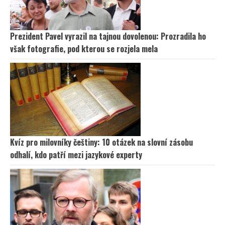
Prezident Pavel vyrazil na tajnou dovolenou: Prozradila ho
však fotografie, pod kterou se rozjela mela
Kvíz pro milovníky češtiny: 10 otázek na slovní zásobu
odhalí, kdo patří mezi jazykové experty