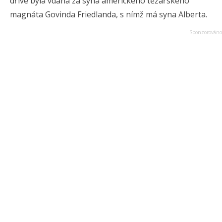
dříve byla vdaná za syna amerického těžařského
magnáta Govinda Friedlanda, s nímž má syna Alberta.