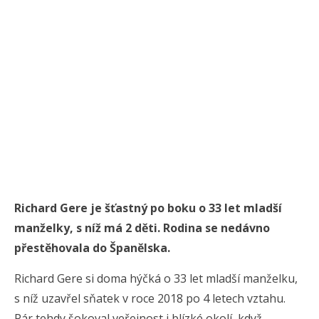
Richard Gere je šťastný po boku o 33 let mladší
manželky, s níž má 2 děti. Rodina se nedávno
přestěhovala do Španělska.
Richard Gere si doma hýčká o 33 let mladší manželku,
s níž uzavřel sňatek v roce 2018 po 4 letech vztahu.
Pár tehdy šokoval veřejnost i blízké okolí, když