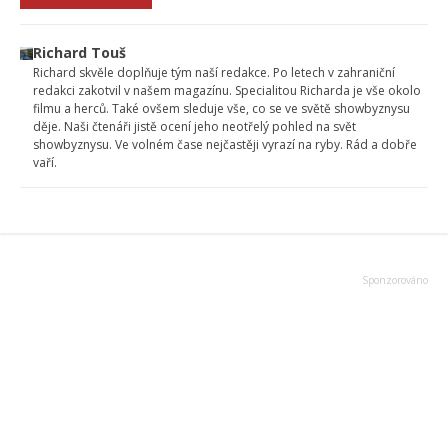
Richard Touš
Richard skvěle doplňuje tým naší redakce. Po letech v zahraniční
redakci zakotvil v našem magazínu. Specialitou Richarda je vše okolo
filmu a herců. Také ovšem sleduje vše, co se ve světě showbyznysu
děje. Naši čtenáři jistě ocení jeho neotřelý pohled na svět
showbyznysu. Ve volném čase nejčastěji vyrazí na ryby. Rád a dobře
vaří.