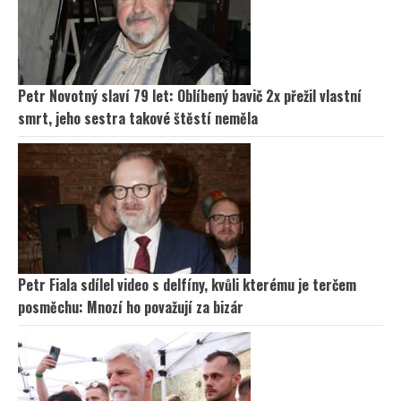
Petr Novotný slaví 79 let: Oblíbený bavič 2x přežil vlastní
smrt, jeho sestra takové štěstí neměla
Petr Fiala sdílel video s delfíny, kvůli kterému je terčem
posměchu: Mnozí ho považují za bizár