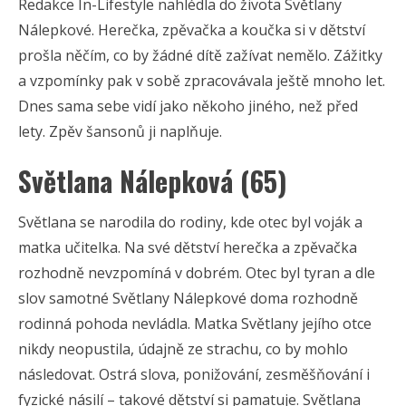
Redakce In-Lifestyle nahlédla do života Světlany
Nálepkové. Herečka, zpěvačka a koučka si v dětství
prošla něčím, co by žádné dítě zažívat nemělo. Zážitky
a vzpomínky pak v sobě zpracovávala ještě mnoho let.
Dnes sama sebe vidí jako někoho jiného, než před
lety. Zpěv šansonů ji naplňuje.
Světlana Nálepková (65)
Světlana se narodila do rodiny, kde otec byl voják a
matka učitelka. Na své dětství herečka a zpěvačka
rozhodně nevzpomíná v dobrém. Otec byl tyran a dle
slov samotné Světlany Nálepkové doma rozhodně
rodinná pohoda nevládla. Matka Světlany jejího otce
nikdy neopustila, údajně ze strachu, co by mohlo
následovat. Ostrá slova, ponižování, zesměšňování i
fyzické násilí – takové dětství si pamatuje. Světlana