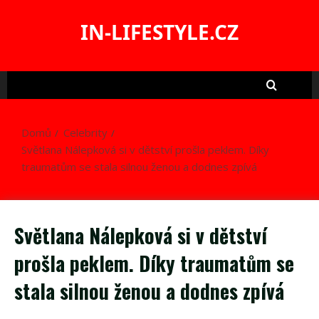
Skip
to
IN-LIFESTYLE.CZ
content
Domů
Celebrity
Světlana Nálepková si v dětství prošla peklem. Díky
traumatům se stala silnou ženou a dodnes zpívá
Světlana Nálepková si v dětství
prošla peklem. Díky traumatům se
stala silnou ženou a dodnes zpívá