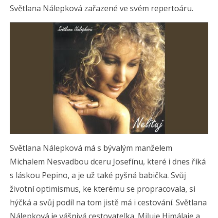
Světlana Nálepková zařazené ve svém repertoáru.
Světlana Nálepková má s bývalým manželem
Michalem Nesvadbou dceru Josefínu, které i dnes říká
s láskou Pepino, a je už také pyšná babička. Svůj
životní optimismus, ke kterému se propracovala, si
hýčká a svůj podíl na tom jistě má i cestování. Světlana
Nálepková je vášnivá cestovatelka. Miluje Himálaje a