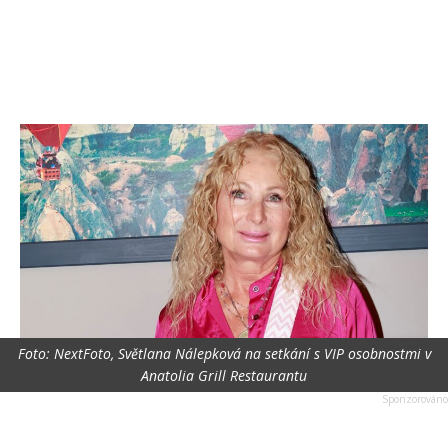
Foto: NextFoto, Světlana Nálepková na setkání s VIP osobnostmi v
Anatolia Grill Restaurantu