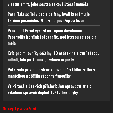
vlastní smrt, jeho sestra takové štěstí neměla
Petr Fiala sdílel video s delfíny, kvůli kterému je
terčem posměchu: Mnozí ho považují za bizár
Prezident Pavel vyrazil na tajnou dovolenou:
Prozradila ho však fotografie, pod kterou se rozjela
mela
Kvíz pro milovníky češtiny: 10 otázek na slovní zásobu
odhalí, kdo patří mezi jazykové experty
Petr Fiala poslal pozdrav z dovolené v Itálii: Fotka s
manželkou potěšila všechny fanoušky
Velký test z českých přísloví: Jen opravdoví znalci
zvládnou správně doplnit 10/10 bez chyby
Recepty a vaření