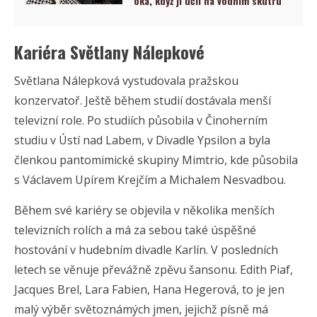
oka, když ji učil na vodním skútru
Kariéra Světlany Nálepkové
Světlana Nálepková vystudovala pražskou
konzervatoř. Ještě během studií dostávala menší
televizní role. Po studiích působila v Činoherním
studiu v Ústí nad Labem, v Divadle Ypsilon a byla
členkou pantomimické skupiny Mimtrio, kde působila
s Václavem Upírem Krejčím a Michalem Nesvadbou.
Během své kariéry se objevila v několika menších
televizních rolích a má za sebou také úspěšné
hostování v hudebním divadle Karlín. V posledních
letech se věnuje převážně zpěvu šansonu. Edith Piaf,
Jacques Brel, Lara Fabien, Hana Hegerová, to je jen
malý výběr světoznámých jmen, jejichž písně má