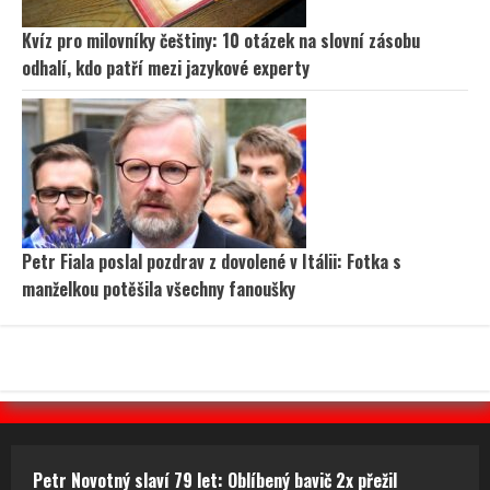
Kvíz pro milovníky češtiny: 10 otázek na slovní zásobu
odhalí, kdo patří mezi jazykové experty
Petr Fiala poslal pozdrav z dovolené v Itálii: Fotka s
manželkou potěšila všechny fanoušky
Petr Novotný slaví 79 let: Oblíbený bavič 2x přežil