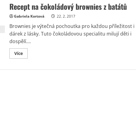
Recept na čokoládový brownies z batátů
Gabriela Kortová
22. 2. 2017
Brownies je výtečná pochoutka pro každou příležitost i
dárek z lásky. Tuto čokoládovou specialitu milují děti i
dospělí....
Read
Více
more
about
Recept
na
čokoládový
brownies
z
batátů