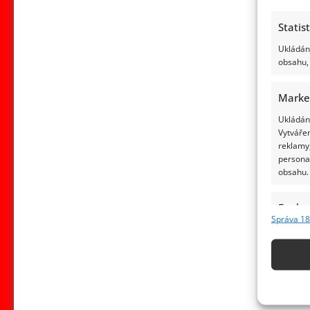
Statis
Ukládání
obsahu, 
Marke
Ukládání
Vytvářen
reklamy,
persona
obsahu.
Funkc
Správa 18
Přiřazov
Identifi
Použív
základ