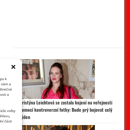
upu k
i nám a
edinečná
osti a
Kristýna Leichtová se zastala kojení na veřejnosti
pomocí kontroverzní fotky: Bude prý bojovat celý
Vaše volby
uhlasu,
týden
ní části