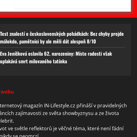
Test znalostí o československých pohádkách: Bez chyby projde
málokdo, pamětníci by ale měli dát alespoň 8/10
Eva Jeníčková oslavila 62. narozeniny: Místo radosti však
oplakává smrt milovaného tatínka
 webu
ternetový magazín IN-Lifestyle.cz přináší v pravidelných
áncích zajímavosti ze světa showbyznysu a ze života
lebrit.
vot ve světle reflektorů je věčné téma, které není fádní
nikdy se neomrzí.