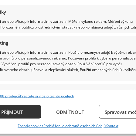
tiky
 a/nebo přístup k informacím v zařízení, Měření výkonu reklam, Měření výkonu
Porozumění publiku prostřednictvím statistik nebo kombinací údajů z různých zdr
ting
 a/nebo přístup k informacím v zařízení, Použití omezených údajů k výběru rekla
í profilů pro personalizovanou reklamu, Používání profilů k výběru personalizov
 Vytváření profilů pro personalizovaný obsah, Používání profilů pro výběr
lizovaného obsahu, Rozvoj a zlepšování služeb, Použití omezených údajů k výběr
e
Vždy
08 prodejců
Přečtěte si více o těchto účelech
ání a kombinování údajů z jiných zdrojů údajů, Propojení různých zařízení,
kace zařízení na základě automaticky přenášených informací.
PŘÍJMOUT
ODMÍTNOUT
Spravovat mož
ání přesných údajů o zeměpisné poloze, Identifikace zařízení n
Zásady cookies
Prohlášení o ochraně osobních údajů
Kontakt
ě aktivně požadovaných informací.