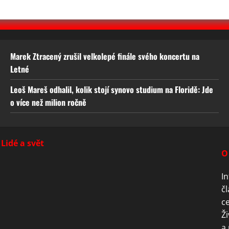
Marek Ztracený zrušil velkolepé finále svého koncertu na
Letné
Leoš Mareš odhalil, kolik stojí synovo studium na Floridě: Jde
o více než milion ročně
Lidé a svět
O
In
čl
ce
Ži
a 