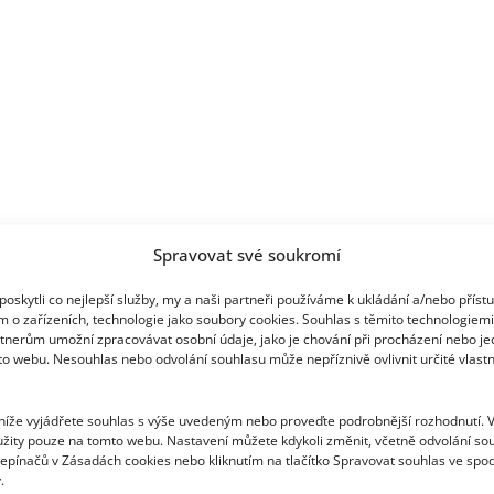
Spravovat své soukromí
oskytli co nejlepší služby, my a naši partneři používáme k ukládání a/nebo příst
m o zařízeních, technologie jako soubory cookies. Souhlas s těmito technologiem
tnerům umožní zpracovávat osobní údaje, jako je chování při procházení nebo j
to webu. Nesouhlas nebo odvolání souhlasu může nepříznivě ovlivnit určité vlastn
 níže vyjádřete souhlas s výše uvedeným nebo proveďte podrobnější rozhodnutí. 
žity pouze na tomto webu. Nastavení můžete kdykoli změnit, včetně odvolání so
epínačů v Zásadách cookies nebo kliknutím na tlačítko Spravovat souhlas ve spod
.