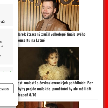
ojů.
Marek Ztracený zrušil velkolepé finále svého
koncertu na Letné
m,
ané
u
 aktivní
Test znalostí o československých pohádkách: Bez
chyby projde málokdo, pamětníci by ale měli dát
nosti
alespoň 8/10
a