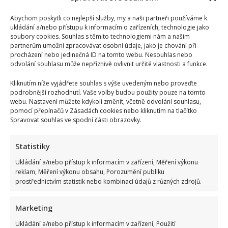
more
about
Abychom poskytli co nejlepší služby, my a naši partneři používáme k
Jak
se
ukládání a/nebo přístupu k informacím o zařízeních, technologie jako
zbavit
soubory cookies. Souhlas s těmito technologiemi nám a našim
deprese
partnerům umožní zpracovávat osobní údaje, jako je chování při
v
procházení nebo jedinečná ID na tomto webu. Nesouhlas nebo
několika
krocích
odvolání souhlasu může nepříznivě ovlivnit určité vlastnosti a funkce.
Kliknutím níže vyjádřete souhlas s výše uvedeným nebo proveďte
podrobnější rozhodnutí. Vaše volby budou použity pouze na tomto
webu. Nastavení můžete kdykoli změnit, včetně odvolání souhlasu,
pomocí přepínačů v Zásadách cookies nebo kliknutím na tlačítko
Spravovat souhlas ve spodní části obrazovky.
Statistiky
Ukládání a/nebo přístup k informacím v zařízení, Měření výkonu
reklam, Měření výkonu obsahu, Porozumění publiku
prostřednictvím statistik nebo kombinací údajů z různých zdrojů.
Marketing
Ukládání a/nebo přístup k informacím v zařízení, Použití