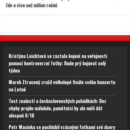
Jde o více než milion ročně
Kristýna Leichtová se zastala kojení na veřejnosti
pomocí kontroverzní fotky: Bude prý bojovat celý
týden
Marek Ztracený zrušil velkolepé finále svého koncertu
na Letné
Test znalostí o československých pohádkách: Bez
chyby projde málokdo, pamětníci by ale měli dát
alespoň 8/10
Petr Macinka se pochlubil vzácnými fotkami své dcery