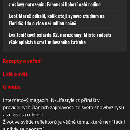
z oslavy narozenin: Fanoušci lichotí celé rodině
Leoš Mareš odhalil, kolik stojí synovo studium na
Floridě: Jde o více než milion ročně
Eva Jeníčková oslavila 62. narozeniny: Místo radosti
však oplakává smrt milovaného tatínka
Recepty a vaření
Lidé a svět
O webu
Internetový magazín IN-Lifestyle.cz přináší v
pravidelných článcích zajímavosti ze světa showbyznysu
a ze života celebrit.
Život ve světle reflektorů je věčné téma, které není fádní
a nikdy se neomrzí.