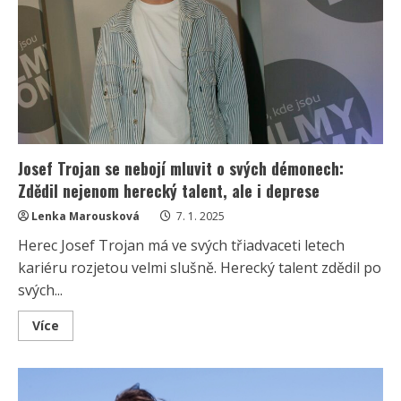
je
překonala.
Díky
zpěvu
se
zbavila
i
léků
Josef Trojan se nebojí mluvit o svých démonech:
Zdědil nejenom herecký talent, ale i deprese
Lenka Marousková
7. 1. 2025
Herec Josef Trojan má ve svých třiadvaceti letech
kariéru rozjetou velmi slušně. Herecký talent zdědil po
svých...
Read
Více
more
about
Josef
Trojan
se
nebojí