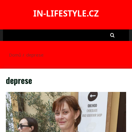
Skip
to
IN-LIFESTYLE.CZ
content
Domů
deprese
deprese