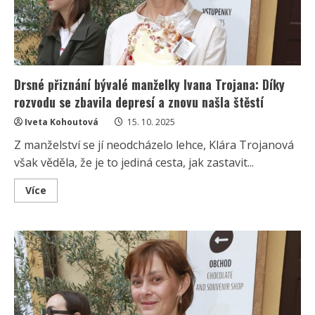
Drsné přiznání bývalé manželky Ivana Trojana: Díky
rozvodu se zbavila depresí a znovu našla štěstí
Iveta Kohoutová
15. 10. 2025
Z manželství se jí neodcházelo lehce, Klára Trojanová
však věděla, že je to jediná cesta, jak zastavit...
Read
Více
more
about
Drsné
přiznání
bývalé
manželky
Ivana
Trojana:
Díky
rozvodu
se
zbavila