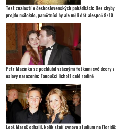
Test znalostí o československých pohádkách: Bez chyby
projde málokdo, pamětníci by ale měli dát alespoň 8/10
Petr Macinka se pochlubil vzácnými fotkami své dcery z
oslavy narozenin: Fanoušci lichotí celé rodině
Leoš Mareš odhalil, kolik stojí synovo studium na Floridě: