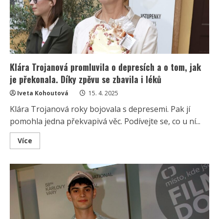
depresí
a
znovu
našla
štěstí
Klára Trojanová promluvila o depresích a o tom, jak
je překonala. Díky zpěvu se zbavila i léků
Iveta Kohoutová
15. 4. 2025
Klára Trojanová roky bojovala s depresemi. Pak jí
pomohla jedna překvapivá věc. Podívejte se, co u ní...
Read
Více
more
about
Klára
Trojanová
promluvila
o
depresích
a
o
tom,
jak