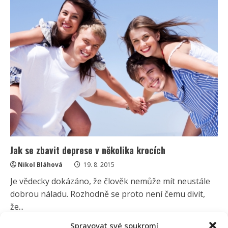
mluvit
o
svých
démonech:
Zdědil
nejenom
herecký
talent,
ale
i
deprese
Jak se zbavit deprese v několika krocích
Nikol Bláhová
19. 8. 2015
Je vědecky dokázáno, že člověk nemůže mít neustále
dobrou náladu. Rozhodně se proto není čemu divit,
že...
Spravovat své soukromí
Read
Více