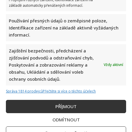
základě automaticky přenášených informací.
Používání přesných údajů o zeměpisné poloze,
Identifikace zařízení na základě aktivně vyžádaných
informací.
Poslední chvíle Ivety Bartošové: Maminka z telefonátu
Zajištění bezpečnosti, předcházení a
cítila zlepšení, poté přišla nejtvrdší rána
zjišťování podvodů a odstraňování chyb,
Poskytování a zobrazování reklamy a
Vždy aktivní
obsahu, Ukládání a sdělování voleb
ochrany osobních údajů.
Správa 1814 prodejců
Přečtěte si více o těchto účelech
PŘÍJMOUT
Petr Kotvald a Stanislav Hložek otevřeně o svých
důchodech: Oba si stále musí přivydělávat
ODMÍTNOUT