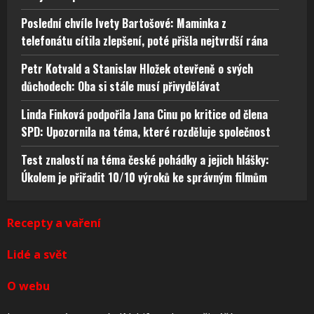
Poslední chvíle Ivety Bartošové: Maminka z
telefonátu cítila zlepšení, poté přišla nejtvrdší rána
Petr Kotvald a Stanislav Hložek otevřeně o svých
důchodech: Oba si stále musí přivydělávat
Linda Finková podpořila Jana Cinu po kritice od člena
SPD: Upozornila na téma, které rozděluje společnost
Test znalostí na téma české pohádky a jejich hlášky:
Úkolem je přiřadit 10/10 výroků ke správným filmům
Recepty a vaření
Lidé a svět
O webu