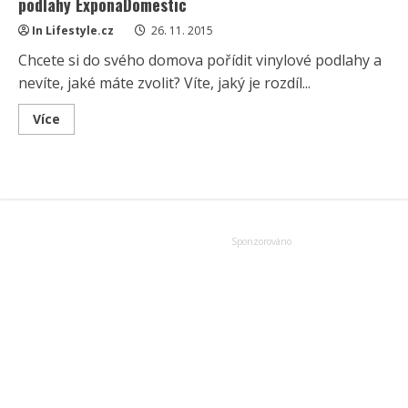
podlahy ExponaDomestic
In Lifestyle.cz
26. 11. 2015
Chcete si do svého domova pořídit vinylové podlahy a
nevíte, jaké máte zvolit? Víte, jaký je rozdíl...
Read
Více
more
about
Vinylová
podlaha
snadno
a
rychle,
to
jsou
vinylové
podlahy
ExponaDomestic