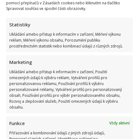
pomocí přepínačů v Zásadách cookies nebo kliknutím na tlačítko
Spravovat souhlas ve spodní části obrazovky.
Statistiky
Ukládání a/nebo přístup k informacím v zařízení, Měření výkonu
reklam, Měření výkonu obsahu, Porozumění publiku
prostřednictvím statistik nebo kombinací údajů z různých zdrojů.
Marketing
Test znalostí staré češtiny: 10 výrazů z počátku 20. století
odhalí, kdo by se tehdy domluvil
Ukládání a/nebo přístup k informacím v zařízení, Použití
omezených údajů k výběru reklam, Vytváření profilů pro
personalizovanou reklamu, Používání profilů k výběru
personalizované reklamy, Vytváření profilů pro personalizovaný
obsah, Používání profilů pro výběr personalizovaného obsahu,
Rozvoj a zlepšování služeb, Použití omezených údajů k výběru
obsahu.
Funkce
Vždy aktivní
Dagmar Pecková pod palbou kritiky: Mračková Vildumetzová
Přiřazování a kombinování údajů z jiných zdrojů údajů,
jí vytkla natáčení se při řízení a ptá se, zda je to v pořádku
Propojení různých zařízení, Identifikace zařízení na