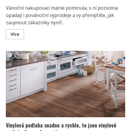
Vánoční nakupovací mánie pominula, s ní pozvolna
opadají i povánoční výprodeje a vy přemýšlíte, jak
zaujmout zákazníky nyní?...
Read
Více
more
about
Inovace
v
podnikání
pro
rok
2017
–
i
vzhled
kamenné
prodejny
je
důležitý
Vinylová podlaha snadno a rychle, to jsou vinylové