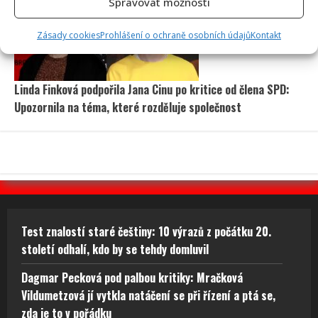
Spravovat možnosti
Zásady cookies
Prohlášení o ochraně osobních údajů
Kontakt
Linda Finková podpořila Jana Cinu po kritice od člena SPD:
Upozornila na téma, které rozděluje společnost
Test znalostí staré češtiny: 10 výrazů z počátku 20.
století odhalí, kdo by se tehdy domluvil
Dagmar Pecková pod palbou kritiky: Mračková
Vildumetzová jí vytkla natáčení se při řízení a ptá se,
zda je to v pořádku