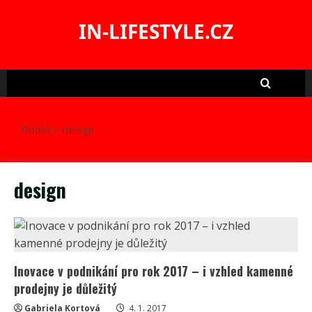
Skip
to
IN-LIFESTYLE.CZ
content
Domů
design
design
Inovace v podnikání pro rok 2017 – i vzhled kamenné
prodejny je důležitý
Gabriela Kortová
4. 1. 2017