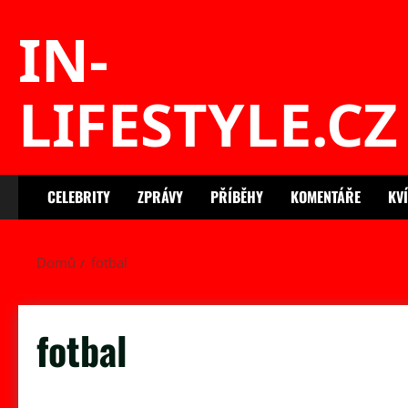
Skip
IN-
to
content
LIFESTYLE.CZ
CELEBRITY
ZPRÁVY
PŘÍBĚHY
KOMENTÁŘE
KV
Domů
fotbal
fotbal