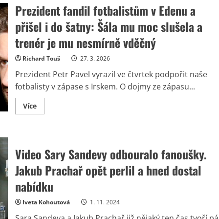
Prezident fandil fotbalistům v Edenu a
přišel i do šatny: Šála mu moc slušela a
trenér je mu nesmírně vděčný
Richard Touš
27. 3. 2026
Prezident Petr Pavel vyrazil ve čtvrtek podpořit naše
fotbalisty v zápase s Irskem. O dojmy ze zápasu...
Read
Více
more
about
Prezident
fandil
fotbalistům
v
Video Sary Sandevy odbouralo fanoušky.
Edenu
a
Jakub Prachař opět perlil a hned dostal
přišel
i
do
nabídku
šatny:
Šála
mu
Iveta Kohoutová
1. 11. 2024
moc
slušela
Sara Sandeva a Jakub Prachař již nějaký ten čas tvoří pá