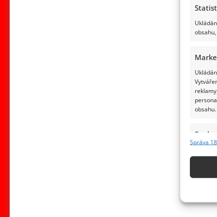
Statis
Ukládání
obsahu, 
Marke
Ukládání
Vytvářen
reklamy,
persona
obsahu.
Funkc
Správa 18
Přiřazov
Identifi
Použív
základ