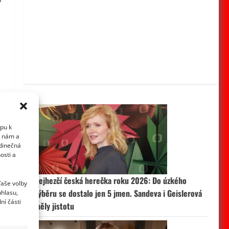
upu k
i nám a
edinečná
osti a
Nejhezčí česká herečka roku 2026: Do úzkého
Vaše volby
výběru se dostalo jen 5 jmen. Sandeva i Geislerová
uhlasu,
ní části
měly jistotu