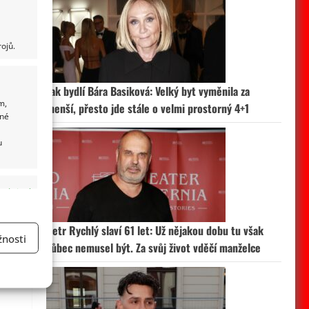
ojů.
Jak bydlí Bára Basiková: Velký byt vyměnila za
m,
menší, přesto jde stále o velmi prostorný 4+1
ané
u
 aktivní
Petr Rychlý slaví 61 let: Už nějakou dobu tu však
nosti
vůbec nemusel být. Za svůj život vděčí manželce
a