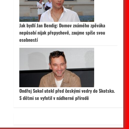
 aktivní
Jak bydlí Jan Bendig: Domov známého zpěváka
nepůsobí nijak přepychově, zaujme spíše svou
osobností
Ondřej Sokol utekl před českými vedry do Skotska.
S dětmi se vyfotil v nádherné přírodě