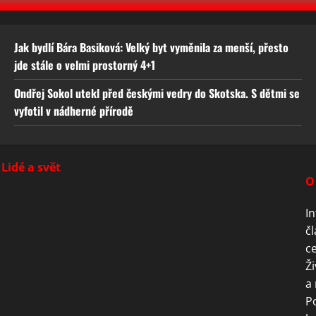
Jak bydlí Bára Basiková: Velký byt vyměnila za menší, přesto
jde stále o velmi prostorný 4+1
Ondřej Sokol utekl před českými vedry do Skotska. S dětmi se
vyfotil v nádherné přírodě
Lidé a svět
O
In
čl
ce
Ži
a 
P