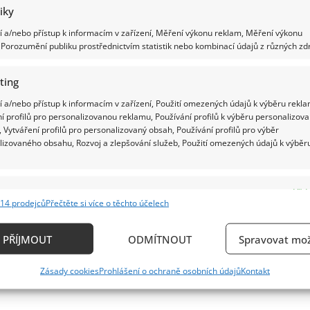
NA
tiky
BLÍŽÍCÍM
SE
EURU?
 a/nebo přístup k informacím v zařízení, Měření výkonu reklam, Měření výkonu
Porozumění publiku prostřednictvím statistik nebo kombinací údajů z různých zdr
ting
 a/nebo přístup k informacím v zařízení, Použití omezených údajů k výběru rekla
í profilů pro personalizovanou reklamu, Používání profilů k výběru personalizov
 Vytváření profilů pro personalizovaný obsah, Používání profilů pro výběr
lizovaného obsahu, Rozvoj a zlepšování služeb, Použití omezených údajů k výběr
e
Vždy
14 prodejců
Přečtěte si více o těchto účelech
ání a kombinování údajů z jiných zdrojů údajů, Propojení různých zařízení,
kace zařízení na základě automaticky přenášených informací.
PŘÍJMOUT
ODMÍTNOUT
Spravovat mož
ání přesných údajů o zeměpisné poloze, Identifikace zařízení n
Zásady cookies
Prohlášení o ochraně osobních údajů
Kontakt
ě aktivně vyžádaných informací.