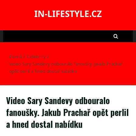
Skip
to
IN-LIFESTYLE.CZ
content
Domů
Celebrity
Video Sary Sandevy odbouralo fanoušky. Jakub Prachař
opět perlil a hned dostal nabídku
Video Sary Sandevy odbouralo
fanoušky. Jakub Prachař opět perlil
a hned dostal nabídku