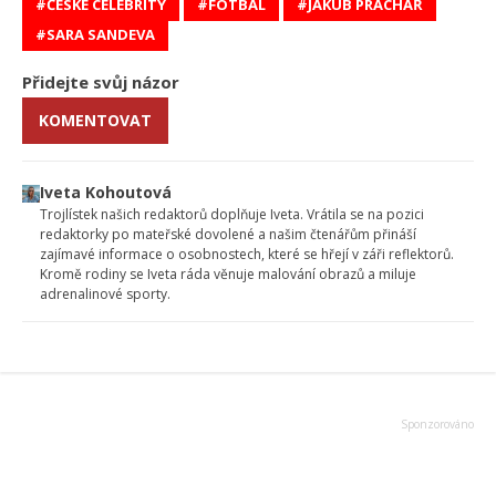
ČESKÉ CELEBRITY
FOTBAL
JAKUB PRACHAŘ
SARA SANDEVA
Přidejte svůj názor
KOMENTOVAT
Iveta Kohoutová
Trojlístek našich redaktorů doplňuje Iveta. Vrátila se na pozici
redaktorky po mateřské dovolené a našim čtenářům přináší
zajímavé informace o osobnostech, které se hřejí v záři reflektorů.
Kromě rodiny se Iveta ráda věnuje malování obrazů a miluje
adrenalinové sporty.