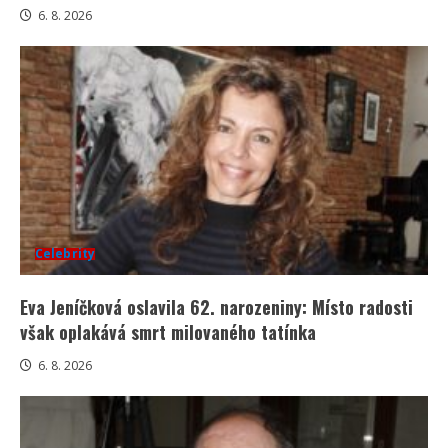
6. 8. 2026
Celebrity
Eva Jeníčková oslavila 62. narozeniny: Místo radosti
však oplakává smrt milovaného tatínka
6. 8. 2026