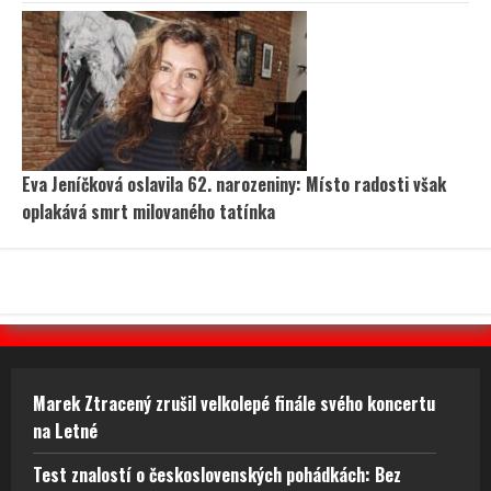
Eva Jeníčková oslavila 62. narozeniny: Místo radosti však
oplakává smrt milovaného tatínka
Marek Ztracený zrušil velkolepé finále svého koncertu
na Letné
Test znalostí o československých pohádkách: Bez