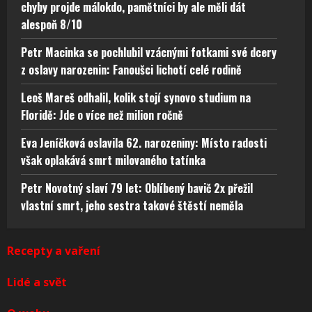
chyby projde málokdo, pamětníci by ale měli dát
alespoň 8/10
Petr Macinka se pochlubil vzácnými fotkami své dcery
z oslavy narozenin: Fanoušci lichotí celé rodině
Leoš Mareš odhalil, kolik stojí synovo studium na
Floridě: Jde o více než milion ročně
Eva Jeníčková oslavila 62. narozeniny: Místo radosti
však oplakává smrt milovaného tatínka
Petr Novotný slaví 79 let: Oblíbený bavič 2x přežil
vlastní smrt, jeho sestra takové štěstí neměla
Recepty a vaření
Lidé a svět