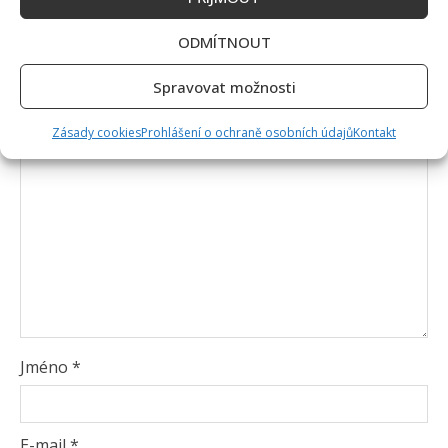
Vaše e-mailová adresa nebude zveřejněna.
ODMÍTNOUT
Vyžadované informace jsou označeny
*
Spravovat možnosti
Komentář
*
Zásady cookies
Prohlášení o ochraně osobních údajů
Kontakt
Jméno
*
E-mail
*