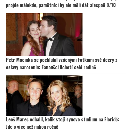
projde málokdo, pamětníci by ale měli dát alespoň 8/10
Petr Macinka se pochlubil vzácnými fotkami své dcery z
oslavy narozenin: Fanoušci lichotí celé rodině
Leoš Mareš odhalil, kolik stojí synovo studium na Floridě:
Jde o více než milion ročně