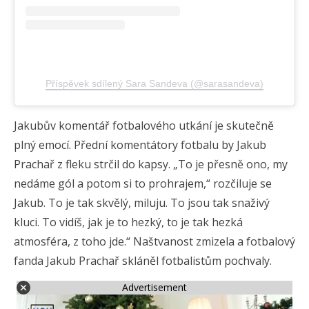
Příspěvek sdílený Sara Sandeva (@sarasandeva)
Jakubův komentář fotbalového utkání je skutečně
plný emocí. Přední komentátory fotbalu by Jakub
Prachař z fleku strčil do kapsy. „To je přesně ono, my
nedáme gól a potom si to prohrajem,“ rozčiluje se
Jakub. To je tak skvělý, miluju. To jsou tak snaživý
kluci. To vidíš, jak je to hezký, to je tak hezká
atmosféra, z toho jde.“ Naštvanost zmizela a fotbalový
fanda Jakub Prachař skláněl fotbalistům pochvaly.
Advertisement