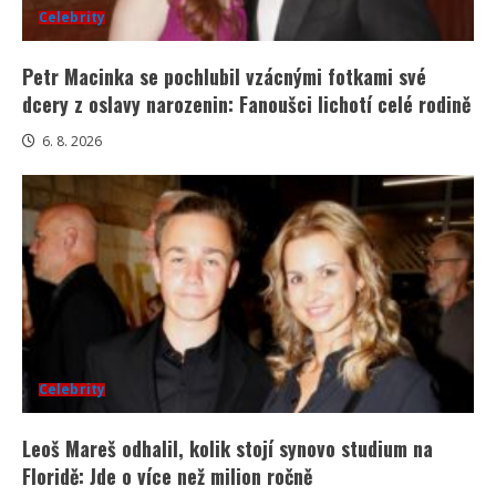
Celebrity
Petr Macinka se pochlubil vzácnými fotkami své
dcery z oslavy narozenin: Fanoušci lichotí celé rodině
6. 8. 2026
Celebrity
Leoš Mareš odhalil, kolik stojí synovo studium na
Floridě: Jde o více než milion ročně