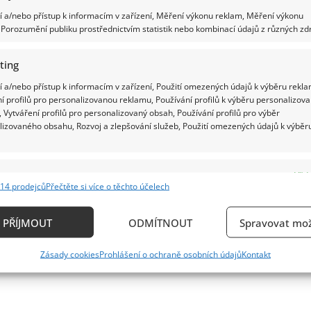
 a/nebo přístup k informacím v zařízení, Měření výkonu reklam, Měření výkonu
Porozumění publiku prostřednictvím statistik nebo kombinací údajů z různých zdr
ting
 a/nebo přístup k informacím v zařízení, Použití omezených údajů k výběru rekla
í profilů pro personalizovanou reklamu, Používání profilů k výběru personalizov
 Vytváření profilů pro personalizovaný obsah, Používání profilů pro výběr
lizovaného obsahu, Rozvoj a zlepšování služeb, Použití omezených údajů k výběr
e
Vždy
14 prodejců
Přečtěte si více o těchto účelech
ání a kombinování údajů z jiných zdrojů údajů, Propojení různých zařízení,
kace zařízení na základě automaticky přenášených informací.
PŘÍJMOUT
ODMÍTNOUT
Spravovat mož
ání přesných údajů o zeměpisné poloze, Identifikace zařízení n
Zásady cookies
Prohlášení o ochraně osobních údajů
Kontakt
ě aktivně vyžádaných informací.
ění bezpečnosti, předcházení a zjišťování podvodů a