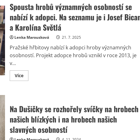
Spousta hrobů významných osobností se
nabízí k adopci. Na seznamu je i Josef Bica
a Karolína Světlá
Lenka Marousková
21. 7. 2025
Pražské hřbitovy nabízí k adopci hroby významných
osobností. Projekt adopce hrobů vznikl v roce 2013, je
v...
Read
Více
more
about
Spousta
hrobů
významných
osobností
se
Na Dušičky se rozhořely svíčky na hrobech
nabízí
k
našich blízkých i na hrobech našich
adopci.
Na
slavných osobností
seznamu
je
i
Lenka Marousková
4. 11. 2024