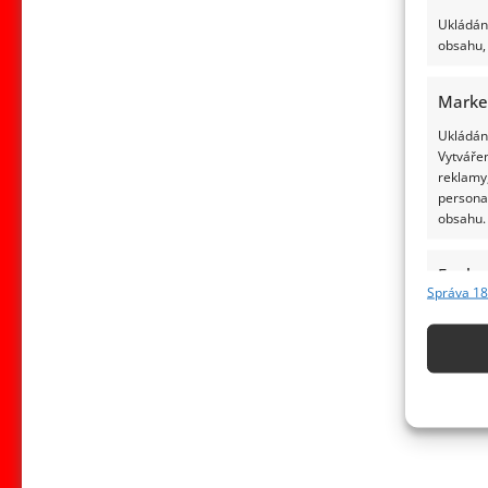
Ukládání
obsahu, 
Marke
Ukládání
Vytvářen
reklamy,
persona
obsahu.
Funkc
Správa 18
Přiřazov
Identifi
Použív
základ
Zajišt