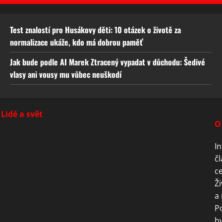
Test znalostí pro Husákovy děti: 10 otázek o životě za
normalizace ukáže, kdo má dobrou paměť
Jak bude podle AI Marek Ztracený vypadat v důchodu: Šedivé
vlasy ani vousy mu vůbec neuškodí
Lidé a svět
O
In
čl
ce
Ži
a 
P
hv