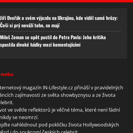
Jiří Dvořák o svém výjezdu na Ukrajinu, kde viděl samé hrůzy:
Češi si prý neváží toho, co mají
Miloš Zeman se opět pustil do Petra Pavla: Jeho kritika
spustila divoké hádky mezi komentujícími
 webu
ternetový magazín IN-Lifestyle.cz přináší v pravidelných
áncích zajímavosti ze světa showbyznysu a ze života
lebrit.
vot ve světle reflektorů je věčné téma, které není fádní
nikdy se neomrzí.
ojďte nahlédnout pod pokličku života Hollywoodských
ězd i do soukromí českých celebrit.