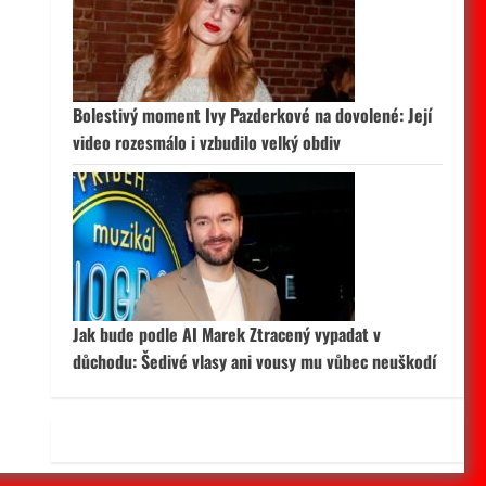
 aktivní
Bolestivý moment Ivy Pazderkové na dovolené: Její
video rozesmálo i vzbudilo velký obdiv
Jak bude podle AI Marek Ztracený vypadat v
důchodu: Šedivé vlasy ani vousy mu vůbec neuškodí