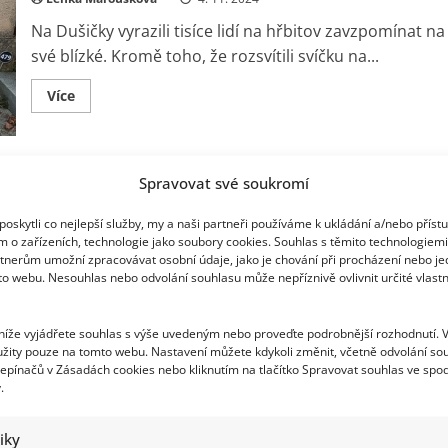
Josef
Bican
Na Dušičky vyrazili tisíce lidí na hřbitov zavzpomínat na
a
Karolína
své blízké. Kromě toho, že rozsvítili svíčku na...
Světlá
Read
Více
more
about
Na
Dušičky
se
rozhořely
Spravovat své soukromí
svíčky
na
hrobech
oskytli co nejlepší služby, my a naši partneři používáme k ukládání a/nebo příst
našich
m o zařízeních, technologie jako soubory cookies. Souhlas s těmito technologiem
blízkých
tnerům umožní zpracovávat osobní údaje, jako je chování při procházení nebo j
i
na
to webu. Nesouhlas nebo odvolání souhlasu může nepříznivě ovlivnit určité vlastn
hrobech
našich
slavných
osobností
 níže vyjádřete souhlas s výše uvedeným nebo proveďte podrobnější rozhodnutí. 
žity pouze na tomto webu. Nastavení můžete kdykoli změnit, včetně odvolání so
epínačů v Zásadách cookies nebo kliknutím na tlačítko Spravovat souhlas ve spod
.
tiky