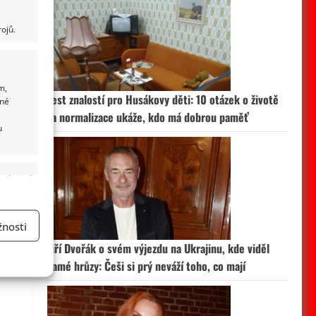
ojů.
m,
Test znalostí pro Husákovy děti: 10 otázek o životě
ané
za normalizace ukáže, kdo má dobrou paměť
u
 aktivní
nosti
Jiří Dvořák o svém výjezdu na Ukrajinu, kde viděl
a
samé hrůzy: Češi si prý neváží toho, co mají