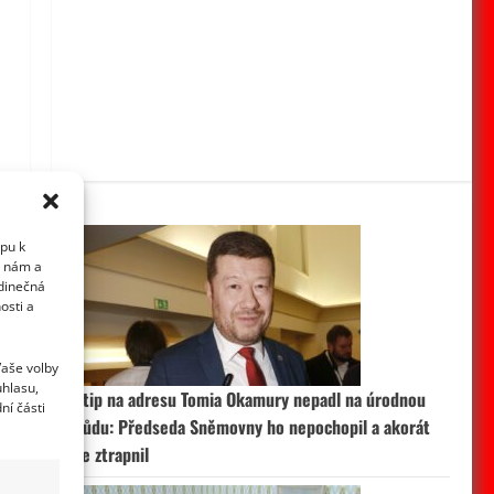
upu k
i nám a
edinečná
osti a
Vaše volby
uhlasu,
Vtip na adresu Tomia Okamury nepadl na úrodnou
ní části
půdu: Předseda Sněmovny ho nepochopil a akorát
se ztrapnil