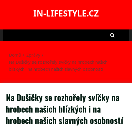
Skip
to
IN-LIFESTYLE.CZ
content
Domů
Zprávy
Na Dušičky se rozhořely svíčky na hrobech našich
blízkých i na hrobech našich slavných osobností
Na Dušičky se rozhořely svíčky na
hrobech našich blízkých i na
hrobech našich slavných osobností