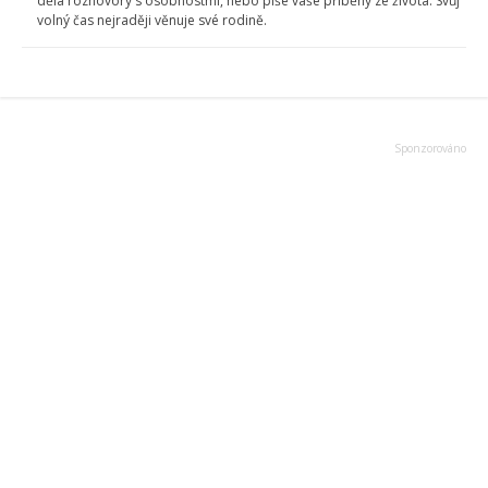
dělá rozhovory s osobnostmi, nebo píše vaše příběhy ze života. Svůj
volný čas nejraději věnuje své rodině.