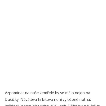
Vzpomínat na naše zemřelé by se mělo nejen na
Dušičky. Návštěva hřbitova není vyloženě nutná,
každý si vzpomínky uchovává jinak. Někomu návštěva