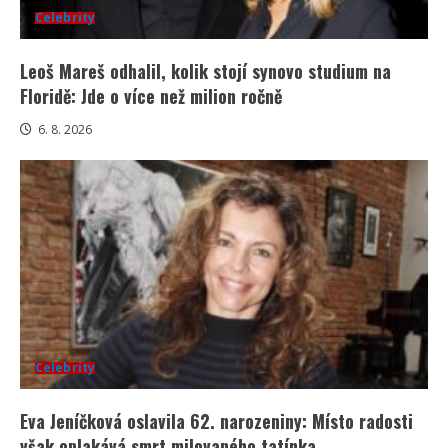
Celebrity
Leoš Mareš odhalil, kolik stojí synovo studium na
Floridě: Jde o více než milion ročně
6. 8. 2026
Celebrity
Eva Jeníčková oslavila 62. narozeniny: Místo radosti
však oplakává smrt milovaného tatínka