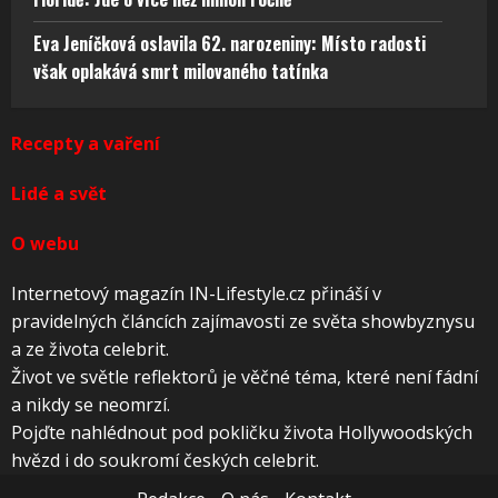
Eva Jeníčková oslavila 62. narozeniny: Místo radosti
však oplakává smrt milovaného tatínka
Recepty a vaření
Lidé a svět
O webu
Internetový magazín IN-Lifestyle.cz přináší v
pravidelných článcích zajímavosti ze světa showbyznysu
a ze života celebrit.
Život ve světle reflektorů je věčné téma, které není fádní
a nikdy se neomrzí.
Pojďte nahlédnout pod pokličku života Hollywoodských
hvězd i do soukromí českých celebrit.