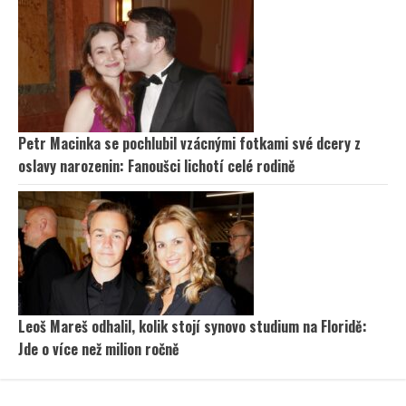
Petr Macinka se pochlubil vzácnými fotkami své dcery z
oslavy narozenin: Fanoušci lichotí celé rodině
Leoš Mareš odhalil, kolik stojí synovo studium na Floridě:
Jde o více než milion ročně