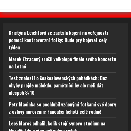
Kristýna Leichtová se zastala kojení na veřejnosti
pomocí kontroverzní fotky: Bude prý bojovat celý
týden
Marek Ztracený zrušil velkolepé finále svého koncertu
na Letné
Test znalostí o československých pohádkách: Bez
chyby projde málokdo, pamětníci by ale měli dát
alespoň 8/10
Petr Macinka se pochlubil vzácnými fotkami své dcery
z oslavy narozenin: Fanoušci lichotí celé rodině
Leoš Mareš odhalil, kolik stojí synovo studium na
Floridě: Jde o více než milion ročně