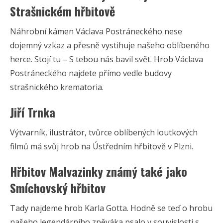
Strašnickém hřbitově
Náhrobní kámen Václava Postráneckého nese
dojemný vzkaz a přesně vystihuje našeho oblíbeného
herce. Stojí tu – S tebou nás bavil svět. Hrob Václava
Postráneckého najdete přímo vedle budovy
strašnického krematoria.
Jiří Trnka
Výtvarník, ilustrátor, tvůrce oblíbených loutkových
filmů má svůj hrob na Ústředním hřbitově v Plzni.
Hřbitov Malvazinky známý také jako
Smíchovský hřbitov
Tady najdeme hrob Karla Gotta. Hodně se teď o hrobu
našeho legendárního zpěváka psalo v souvislosti s