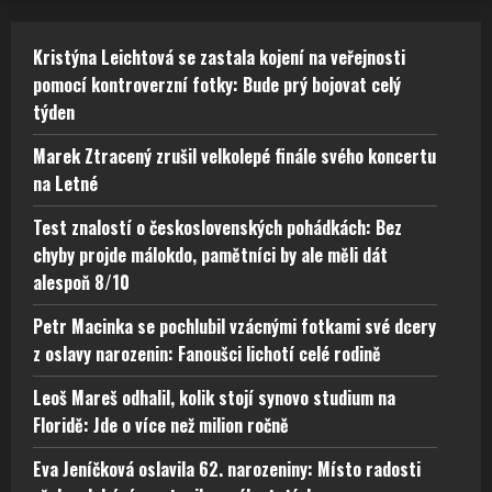
Kristýna Leichtová se zastala kojení na veřejnosti
pomocí kontroverzní fotky: Bude prý bojovat celý
týden
Marek Ztracený zrušil velkolepé finále svého koncertu
na Letné
Test znalostí o československých pohádkách: Bez
chyby projde málokdo, pamětníci by ale měli dát
alespoň 8/10
Petr Macinka se pochlubil vzácnými fotkami své dcery
z oslavy narozenin: Fanoušci lichotí celé rodině
Leoš Mareš odhalil, kolik stojí synovo studium na
Floridě: Jde o více než milion ročně
Eva Jeníčková oslavila 62. narozeniny: Místo radosti