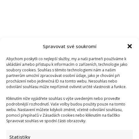
Spravovat své soukromí
Abychom poskytli co nejlepší služby, my a naši partneři používáme k
ukládání a/nebo přístupu k informacím o zařízeních, technologie jako
soubory cookies. Souhlas s těmito technologiemi nám a našim
partnerům umožní zpracovávat osobní údaje, jako je chování při
procházení nebo jedinečná ID na tomto webu. Nesouhlas nebo
odvolání souhlasu může nepříznivě ovlivnit určité vlastnosti a funkce.
Kliknutím níže vyjádřete souhlas s výše uvedeným nebo proveďte
podrobnější rozhodnutí. Vaše volby budou použity pouze na tomto
webu. Nastavení můžete kdykoli změnit, včetně odvolání souhlasu,
Kristýna Leichtová se zastala kojení na veřejnosti pomocí
pomocí přepínačů v Zásadách cookies nebo kliknutím na tlačítko
Spravovat souhlas ve spodní části obrazovky.
kontroverzní fotky: Bude prý bojovat celý týden
Statistiky