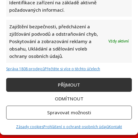
Identifikace zařízení na základě aktivně
požadovaných informací.
Zajištění bezpečnosti, předcházení a
Petr Macinka se pochlubil vzácnými fotkami své dcery z
zjišťování podvodů a odstraňování chyb,
oslavy narozenin: Fanoušci lichotí celé rodině
Poskytování a zobrazování reklamy a
Vždy aktivní
obsahu, Ukládání a sdělování voleb
ochrany osobních údajů.
Správa 1808 prodejců
Přečtěte si více o těchto účelech
PŘÍJMOUT
Leoš Mareš odhalil, kolik stojí synovo studium na Floridě:
ODMÍTNOUT
Jde o více než milion ročně
Spravovat možnosti
Zásady cookies
Prohlášení o ochraně osobních údajů
Kontakt