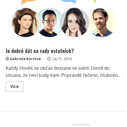
Je dobré dát na rady ostatních?
Gabriela Kortová
24. 11. 2016
Každý člověk se občas dostane ve svém životě do
situace, že neví kudy kam. Popravdě řečeno, hluboko...
Read
Více
more
about
Je
dobré
dát
na
rady
ostatních?