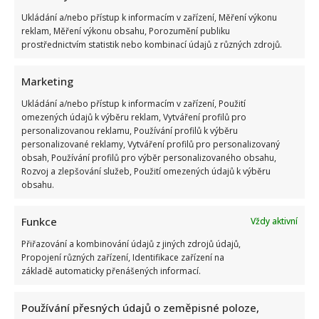
Ukládání a/nebo přístup k informacím v zařízení, Měření výkonu
reklam, Měření výkonu obsahu, Porozumění publiku
prostřednictvím statistik nebo kombinací údajů z různých zdrojů.
Marketing
Marek Ztracený zrušil velkolepé finále svého koncertu na
Ukládání a/nebo přístup k informacím v zařízení, Použití
Letné
omezených údajů k výběru reklam, Vytváření profilů pro
personalizovanou reklamu, Používání profilů k výběru
personalizované reklamy, Vytváření profilů pro personalizovaný
obsah, Používání profilů pro výběr personalizovaného obsahu,
Rozvoj a zlepšování služeb, Použití omezených údajů k výběru
obsahu.
Funkce
Vždy aktivní
Test znalostí o československých pohádkách: Bez chyby
Přiřazování a kombinování údajů z jiných zdrojů údajů,
projde málokdo, pamětníci by ale měli dát alespoň 8/10
Propojení různých zařízení, Identifikace zařízení na
základě automaticky přenášených informací.
Používání přesných údajů o zeměpisné poloze,