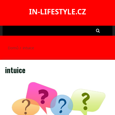
Skip
to
IN-LIFESTYLE.CZ
content
Domů
intuice
intuice