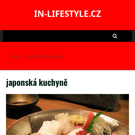
Skip
to
IN-LIFESTYLE.CZ
content
Domů
japonská kuchyně
japonská kuchyně