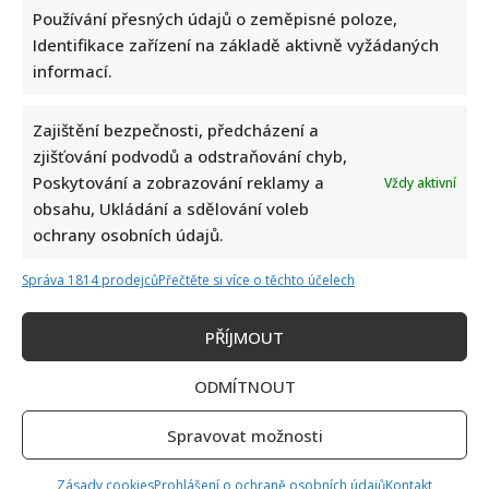
Používání přesných údajů o zeměpisné poloze,
Identifikace zařízení na základě aktivně vyžádaných
Jiří Dvořák o svém výjezdu na Ukrajinu, kde viděl samé hrůzy:
informací.
Češi si prý neváží toho, co mají
Zajištění bezpečnosti, předcházení a
zjišťování podvodů a odstraňování chyb,
Poskytování a zobrazování reklamy a
Vždy aktivní
obsahu, Ukládání a sdělování voleb
ochrany osobních údajů.
Správa 1814 prodejců
Přečtěte si více o těchto účelech
Bolestivý moment Ivy Pazderkové na dovolené: Její video
rozesmálo i vzbudilo velký obdiv
PŘÍJMOUT
ODMÍTNOUT
Spravovat možnosti
Zásady cookies
Prohlášení o ochraně osobních údajů
Kontakt