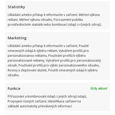
Statistiky
Ukládání a/nebo přístup k informacím v zařízení, Měření výkonu
reklam, Měření výkonu obsahu, Porozumění publiku
prostřednictvím statistik nebo kombinací údajů z různých zdrojů.
Vtip na adresu Tomia Okamury nepadl na úrodnou půdu:
Předseda Sněmovny ho nepochopil a akorát se ztrapnil
Marketing
Ukládání a/nebo přístup k informacím v zařízení, Použití
omezených údajů k výběru reklam, Vytváření profilů pro
personalizovanou reklamu, Používání profilů k výběru
personalizované reklamy, Vytváření profilů pro personalizovaný
obsah, Používání profilů pro výběr personalizovaného obsahu,
Rozvoj a zlepšování služeb, Použití omezených údajů k výběru
obsahu.
Test znalostí pro Husákovy děti: 10 otázek o životě za
normalizace ukáže, kdo má dobrou paměť
Funkce
Vždy aktivní
Přiřazování a kombinování údajů z jiných zdrojů údajů,
Propojení různých zařízení, Identifikace zařízení na
základě automaticky přenášených informací.