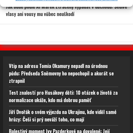
Jak bude podle AI Marek Ztracený vypadat v důchodu: Šedivé
vlasy ani vousy mu vůbec neuškodí
Vtip na adresu Tomia Okamury nepadl na úrodnou
půdu: Předseda Sněmovny ho nepochopil a akorát se
ztrapnil
Test znalostí pro Husákovy děti: 10 otázek o životě za
normalizace ukáže, kdo má dobrou paměť
Jiří Dvořák o svém výjezdu na Ukrajinu, kde viděl samé
hrůzy: Češi si prý neváží toho, co mají
Bolestivý moment Ivy Pazderkové na dovolené: Její