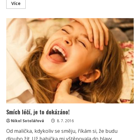
Read
Více
more
about
Homeopatika
–
spolehlivá
léčba
nebo
šarlatánství?
Smích léčí, je to dokázáno!
Nikol Sotolářová
8. 7. 2016
Od malička, kdykoliv se směju, říkám si, že budu
dlouho žít. Už babička mi vštěpovala do hlavy,...