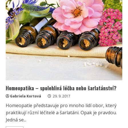
nebojí
ukázat
fotky
během
léčby.
Dodává
tím
sílu
ostatním
stejně
nemocným
Homeopatika – spolehlivá léčba nebo šarlatánství?
Gabriela Kortová
29. 9. 2017
Homeopatie představuje pro mnoho lidí obor, který
praktikují různí léčitelé a šarlatáni. Opak je pravdou.
Jedná se...