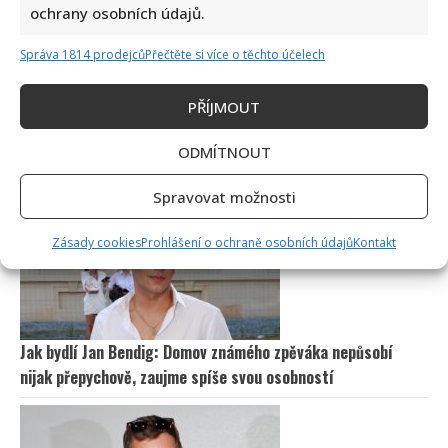
ochrany osobních údajů.
Správa 1814 prodejců
Přečtěte si více o těchto účelech
PŘÍJMOUT
Petr Rychlý slaví 61 let: Už nějakou dobu tu však vůbec
ODMÍTNOUT
nemusel být. Za svůj život vděčí manželce
Spravovat možnosti
Zásady cookies
Prohlášení o ochraně osobních údajů
Kontakt
Jak bydlí Jan Bendig: Domov známého zpěváka nepůsobí
nijak přepychově, zaujme spíše svou osobností