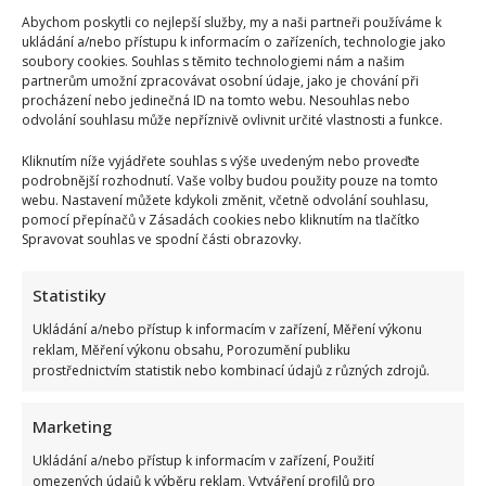
kůže a nejčastěji postihuje mládež v době
Abychom poskytli co nejlepší služby, my a naši partneři používáme k
ukládání a/nebo přístupu k informacím o zařízeních, technologie jako
nejcitlivějším, a to je dospívání....
soubory cookies. Souhlas s těmito technologiemi nám a našim
partnerům umožní zpracovávat osobní údaje, jako je chování při
Read
Více
procházení nebo jedinečná ID na tomto webu. Nesouhlas nebo
more
about
odvolání souhlasu může nepříznivě ovlivnit určité vlastnosti a funkce.
Strašák
jménem
Kliknutím níže vyjádřete souhlas s výše uvedeným nebo proveďte
AKNÉ
podrobnější rozhodnutí. Vaše volby budou použity pouze na tomto
webu. Nastavení můžete kdykoli změnit, včetně odvolání souhlasu,
pomocí přepínačů v Zásadách cookies nebo kliknutím na tlačítko
Spravovat souhlas ve spodní části obrazovky.
Statistiky
Ukládání a/nebo přístup k informacím v zařízení, Měření výkonu
reklam, Měření výkonu obsahu, Porozumění publiku
prostřednictvím statistik nebo kombinací údajů z různých zdrojů.
Marketing
Ukládání a/nebo přístup k informacím v zařízení, Použití
omezených údajů k výběru reklam, Vytváření profilů pro