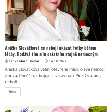
Anička Slováčková se nebojí ukázat fotky během
léčby. Dodává tím sílu ostatním stejně nemocným
Lenka Marousková
14. 10. 2024
Anička Slováčková velmi otevřeně mluví o své nemoci.
Znovu, téměř rok bojuje s rakovinou. Pink October,
neboli...
Read
Více
more
about
Anička
Slováčková
se