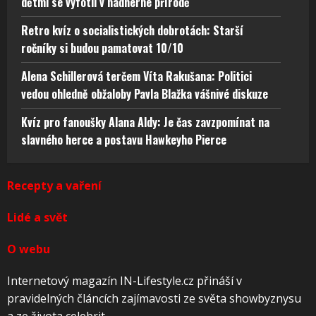
dětmi se vyfotil v nádherné přírodě
Retro kvíz o socialistických dobrotách: Starší
ročníky si budou pamatovat 10/10
Alena Schillerová terčem Víta Rakušana: Politici
vedou ohledně obžaloby Pavla Blažka vášnivé diskuze
Kvíz pro fanoušky Alana Aldy: Je čas zavzpomínat na
slavného herce a postavu Hawkeyho Pierce
Recepty a vaření
Lidé a svět
O webu
Internetový magazín IN-Lifestyle.cz přináší v
pravidelných článcích zajímavosti ze světa showbyznysu
a ze života celebrit.