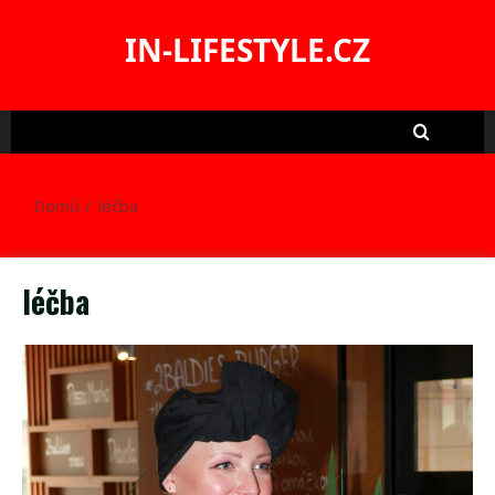
Skip
to
IN-LIFESTYLE.CZ
content
Domů
léčba
léčba