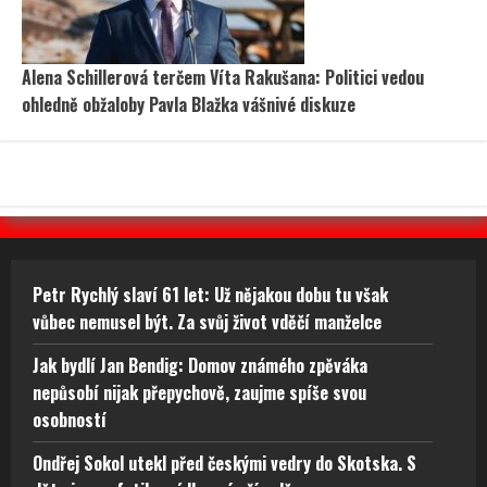
Alena Schillerová terčem Víta Rakušana: Politici vedou
ohledně obžaloby Pavla Blažka vášnivé diskuze
Petr Rychlý slaví 61 let: Už nějakou dobu tu však
vůbec nemusel být. Za svůj život vděčí manželce
Jak bydlí Jan Bendig: Domov známého zpěváka
nepůsobí nijak přepychově, zaujme spíše svou
osobností
Ondřej Sokol utekl před českými vedry do Skotska. S