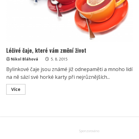
Léčivé čaje, které vám změní život
Nikol Bláhová
5. 8. 2015
Bylinkové čaje jsou známé již odnepaměti a mnoho lidí
na ně sází své horké karty při nejrůznějších...
Read
Více
more
about
Léčivé
čaje,
které
vám
změní
život