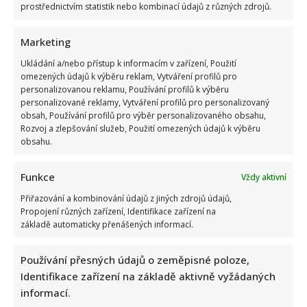
prostřednictvím statistik nebo kombinací údajů z různých zdrojů.
Marketing
Ukládání a/nebo přístup k informacím v zařízení, Použití
omezených údajů k výběru reklam, Vytváření profilů pro
Velký návrat Ordinace v růžové zahradě 2: Seriál bude znovu
personalizovanou reklamu, Používání profilů k výběru
vysílat i TV Nova
personalizované reklamy, Vytváření profilů pro personalizovaný
obsah, Používání profilů pro výběr personalizovaného obsahu,
Rozvoj a zlepšování služeb, Použití omezených údajů k výběru
obsahu.
Funkce
Vždy aktivní
Přiřazování a kombinování údajů z jiných zdrojů údajů,
Propojení různých zařízení, Identifikace zařízení na
Komedie Na samotě u lesa slaví 50 let: Příběhy z jejího
základě automaticky přenášených informací.
natáčení pobaví fanoušky i dnes
Používání přesných údajů o zeměpisné poloze,
Identifikace zařízení na základě aktivně vyžádaných
informací.