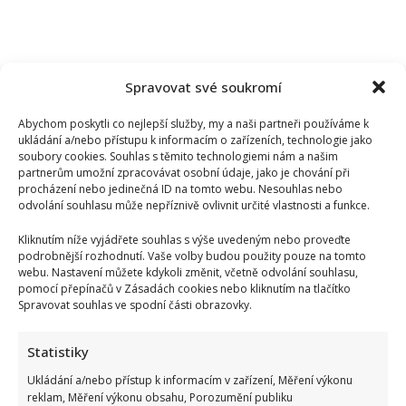
Spravovat své soukromí
Abychom poskytli co nejlepší služby, my a naši partneři používáme k
ukládání a/nebo přístupu k informacím o zařízeních, technologie jako
soubory cookies. Souhlas s těmito technologiemi nám a našim
partnerům umožní zpracovávat osobní údaje, jako je chování při
procházení nebo jedinečná ID na tomto webu. Nesouhlas nebo
odvolání souhlasu může nepříznivě ovlivnit určité vlastnosti a funkce.
Kliknutím níže vyjádřete souhlas s výše uvedeným nebo proveďte
podrobnější rozhodnutí. Vaše volby budou použity pouze na tomto
webu. Nastavení můžete kdykoli změnit, včetně odvolání souhlasu,
pomocí přepínačů v Zásadách cookies nebo kliknutím na tlačítko
Spravovat souhlas ve spodní části obrazovky.
Jak bydlí Petr Švancara: Bývalý fotbalista má útulný dům s
moderní kuchyní a velkou zahradou
Statistiky
Ukládání a/nebo přístup k informacím v zařízení, Měření výkonu
reklam, Měření výkonu obsahu, Porozumění publiku