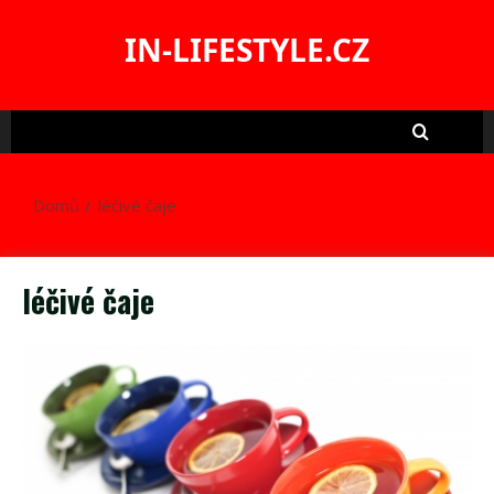
Skip
to
IN-LIFESTYLE.CZ
content
Domů
léčivé čaje
léčivé čaje