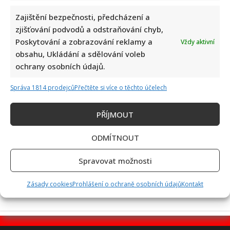
Zajištění bezpečnosti, předcházení a
zjišťování podvodů a odstraňování chyb,
Poskytování a zobrazování reklamy a
Vždy aktivní
Skutečná jména slavných českých osobností: Michal David i
obsahu, Ukládání a sdělování voleb
Marek Ztracený učinili dobré rozhodnutí
ochrany osobních údajů.
Správa 1814 prodejců
Přečtěte si více o těchto účelech
PŘÍJMOUT
ODMÍTNOUT
Test znalostí přírodopisu ze 7. třídy základní školy: 10
Spravovat možnosti
otázek ukáže, kdo dával pozor
Zásady cookies
Prohlášení o ochraně osobních údajů
Kontakt