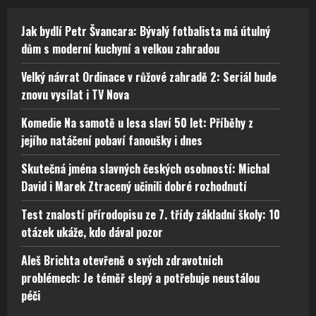
Jak bydlí Petr Švancara: Bývalý fotbalista má útulný
dům s moderní kuchyní a velkou zahradou
Velký návrat Ordinace v růžové zahradě 2: Seriál bude
znovu vysílat i TV Nova
Komedie Na samotě u lesa slaví 50 let: Příběhy z
jejího natáčení pobaví fanoušky i dnes
Skutečná jména slavných českých osobností: Michal
David i Marek Ztracený učinili dobré rozhodnutí
Test znalostí přírodopisu ze 7. třídy základní školy: 10
otázek ukáže, kdo dával pozor
Aleš Brichta otevřeně o svých zdravotních
problémech: Je téměř slepý a potřebuje neustálou
péči