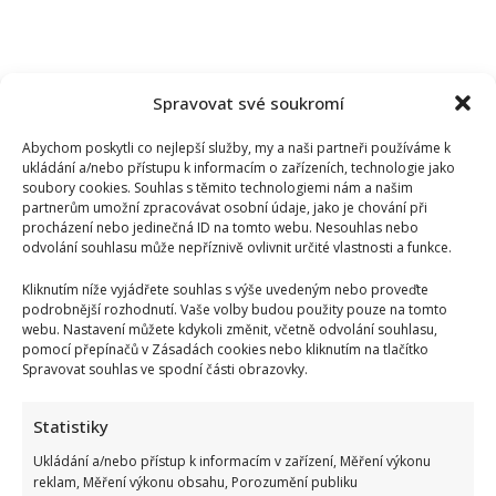
Spravovat své soukromí
Abychom poskytli co nejlepší služby, my a naši partneři používáme k
ukládání a/nebo přístupu k informacím o zařízeních, technologie jako
soubory cookies. Souhlas s těmito technologiemi nám a našim
partnerům umožní zpracovávat osobní údaje, jako je chování při
procházení nebo jedinečná ID na tomto webu. Nesouhlas nebo
odvolání souhlasu může nepříznivě ovlivnit určité vlastnosti a funkce.
Kliknutím níže vyjádřete souhlas s výše uvedeným nebo proveďte
podrobnější rozhodnutí. Vaše volby budou použity pouze na tomto
webu. Nastavení můžete kdykoli změnit, včetně odvolání souhlasu,
pomocí přepínačů v Zásadách cookies nebo kliknutím na tlačítko
Spravovat souhlas ve spodní části obrazovky.
Tragický konec Františka Sahuly: Kytaristu Tří sester
mladíci ubili kvůli banálnímu sporu
Statistiky
Ukládání a/nebo přístup k informacím v zařízení, Měření výkonu
reklam, Měření výkonu obsahu, Porozumění publiku