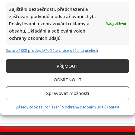
Zajištění bezpečnosti, předcházení a
zjišťování podvodů a odstraňování chyb,
Poskytování a zobrazování reklamy a
Dagmar Pecková pod palbou kritiky: Mračková Vildumetzová
Vždy aktivní
obsahu, Ukládání a sdělování voleb
jí vytkla natáčení se při řízení a ptá se, zda je to v pořádku
ochrany osobních údajů.
Správa 1808 prodejců
Přečtěte si více o těchto účelech
PŘÍJMOUT
ODMÍTNOUT
Poslední chvíle Ivety Bartošové: Maminka z telefonátu
Spravovat možnosti
cítila zlepšení, poté přišla nejtvrdší rána
Zásady cookies
Prohlášení o ochraně osobních údajů
Kontakt