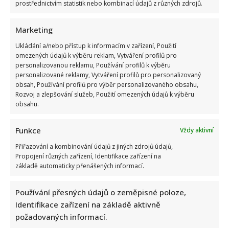
prostřednictvím statistik nebo kombinací údajů z různých zdrojů.
Marketing
Ukládání a/nebo přístup k informacím v zařízení, Použití
omezených údajů k výběru reklam, Vytváření profilů pro
Stačila jedna fotka z dovolené, aby se na Babiše snesla další
personalizovanou reklamu, Používání profilů k výběru
kritika: Lidé spekulují, kde se koupe
personalizované reklamy, Vytváření profilů pro personalizovaný
obsah, Používání profilů pro výběr personalizovaného obsahu,
Rozvoj a zlepšování služeb, Použití omezených údajů k výběru
obsahu.
Funkce
Vždy aktivní
Přiřazování a kombinování údajů z jiných zdrojů údajů,
Propojení různých zařízení, Identifikace zařízení na
Test znalostí staré češtiny: 10 výrazů z počátku 20. století
základě automaticky přenášených informací.
odhalí, kdo by se tehdy domluvil
Používání přesných údajů o zeměpisné poloze,
Identifikace zařízení na základě aktivně
požadovaných informací.