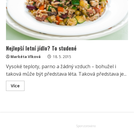
Nejlepší letní jídlo? To studené
Markéta Vlková
18. 5. 2015
Vysoké teploty, parno a žádný vzduch – bohužel i
taková může být představa léta. Taková představa je...
Read
Více
more
about
Nejlepší
letní
jídlo?
To
studené