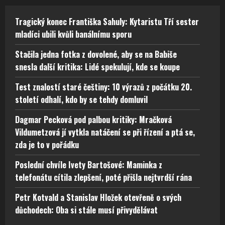
Tragický konec Františka Sahuly: Kytaristu Tří sester
mladíci ubili kvůli banálnímu sporu
Stačila jedna fotka z dovolené, aby se na Babiše
snesla další kritika: Lidé spekulují, kde se koupe
Test znalostí staré češtiny: 10 výrazů z počátku 20.
století odhalí, kdo by se tehdy domluvil
Dagmar Pecková pod palbou kritiky: Mračková
Vildumetzová jí vytkla natáčení se při řízení a ptá se,
zda je to v pořádku
Poslední chvíle Ivety Bartošové: Maminka z
telefonátu cítila zlepšení, poté přišla nejtvrdší rána
Petr Kotvald a Stanislav Hložek otevřeně o svých
důchodech: Oba si stále musí přivydělávat