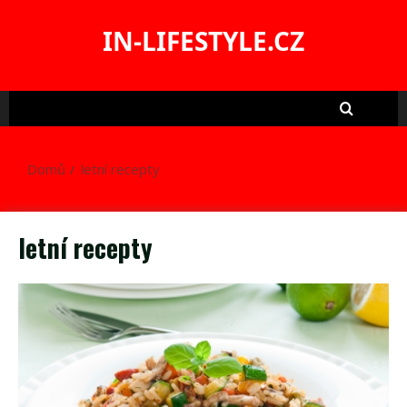
Skip
to
IN-LIFESTYLE.CZ
content
Domů
letní recepty
letní recepty