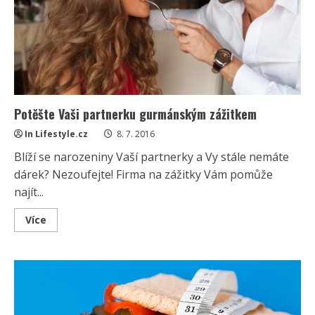
Potěšte Vaši partnerku gurmánským zážitkem
In Lifestyle.cz
8. 7. 2016
Blíží se narozeniny Vaší partnerky a Vy stále nemáte
dárek? Nezoufejte! Firma na zážitky Vám pomůže
najít...
Read
Více
more
about
Potěšte
Vaši
partnerku
gurmánským
zážitkem