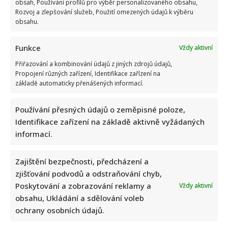
obsah, Používání profilů pro výběr personalizovaného obsahu,
Rozvoj a zlepšování služeb, Použití omezených údajů k výběru
obsahu.
Funkce
Vždy aktivní
Přiřazování a kombinování údajů z jiných zdrojů údajů,
Propojení různých zařízení, Identifikace zařízení na
Jak bydlí Bára Basiková: Velký byt vyměnila za menší, přesto
základě automaticky přenášených informací.
jde stále o velmi prostorný 4+1
Používání přesných údajů o zeměpisné poloze,
Identifikace zařízení na základě aktivně vyžádaných
informací.
Zajištění bezpečnosti, předcházení a
zjišťování podvodů a odstraňování chyb,
Poskytování a zobrazování reklamy a
Petr Rychlý slaví 61 let: Už nějakou dobu tu však vůbec
Vždy aktivní
obsahu, Ukládání a sdělování voleb
nemusel být. Za svůj život vděčí manželce
ochrany osobních údajů.