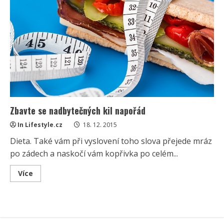
Zbavte se nadbytečných kil napořád
In Lifestyle.cz
18. 12. 2015
Dieta. Také vám při vyslovení toho slova přejede mráz
po zádech a naskočí vám kopřivka po celém...
Read
Více
more
about
Zbavte
se
nadbytečných
kil
napořád