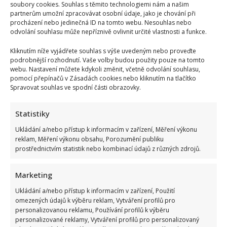
soubory cookies. Souhlas s těmito technologiemi nám a našim
partnerům umožní zpracovávat osobní údaje, jako je chování při
procházení nebo jedinečná ID na tomto webu. Nesouhlas nebo
odvolání souhlasu může nepříznivě ovlivnit určité vlastnosti a funkce.
Kliknutím níže vyjádřete souhlas s výše uvedeným nebo proveďte
podrobnější rozhodnutí. Vaše volby budou použity pouze na tomto
webu. Nastavení můžete kdykoli změnit, včetně odvolání souhlasu,
pomocí přepínačů v Zásadách cookies nebo kliknutím na tlačítko
Spravovat souhlas ve spodní části obrazovky.
Statistiky
Ukládání a/nebo přístup k informacím v zařízení, Měření výkonu
reklam, Měření výkonu obsahu, Porozumění publiku
prostřednictvím statistik nebo kombinací údajů z různých zdrojů.
Marketing
Ukládání a/nebo přístup k informacím v zařízení, Použití
omezených údajů k výběru reklam, Vytváření profilů pro
Nejhezčí česká herečka roku 2026: Do úzkého výběru se
personalizovanou reklamu, Používání profilů k výběru
personalizované reklamy, Vytváření profilů pro personalizovaný
dostalo jen 5 jmen. Sandeva i Geislerová měly jistotu