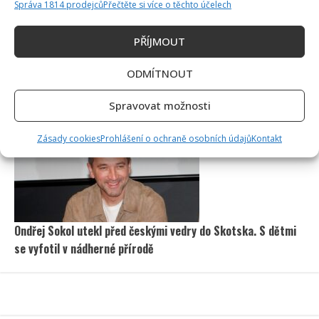
Správa 1814 prodejců
Přečtěte si více o těchto účelech
PŘÍJMOUT
ODMÍTNOUT
Jak bydlí Jan Bendig: Domov známého zpěváka nepůsobí
nijak přepychově, zaujme spíše svou osobností
Spravovat možnosti
Zásady cookies
Prohlášení o ochraně osobních údajů
Kontakt
Ondřej Sokol utekl před českými vedry do Skotska. S dětmi
se vyfotil v nádherné přírodě