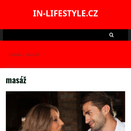
Skip
to
IN-LIFESTYLE.CZ
content
Domů
masáž
masáž