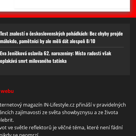
Test znalostí o československých pohádkách: Bez chyby projde
málokdo, pamětníci by ale měli dát alespoň 8/10
Eva Jeníčková oslavila 62. narozeniny: Místo radosti však
oplakává smrt milovaného tatínka
 webu
ternetový magazín IN-Lifestyle.cz přináší v pravidelných
áncích zajímavosti ze světa showbyznysu a ze života
lebrit.
vot ve světle reflektorů je věčné téma, které není fádní
nikdy se neomrzí.