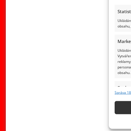
Statis
Ukládání
obsahu, 
Marke
Ukládání
Vytvářen
reklamy,
persona
obsahu.
Funkc
Správa 18
Přiřazov
Identifi
Použív
základ