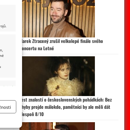
ojů.
Marek Ztracený zrušil velkolepé finále svého
koncertu na Letné
m,
ané
u
 aktivní
Test znalostí o československých pohádkách: Bez
chyby projde málokdo, pamětníci by ale měli dát
nosti
alespoň 8/10
a