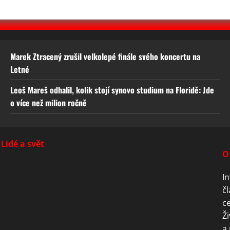
Marek Ztracený zrušil velkolepé finále svého koncertu na
Letné
Leoš Mareš odhalil, kolik stojí synovo studium na Floridě: Jde
o více než milion ročně
Lidé a svět
O
In
čl
ce
Ži
a 