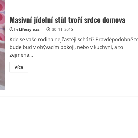
Masivní jídelní stůl tvoří srdce domova
In Lifestyle.cz
30. 11. 2015
Kde se vaše rodina nejčastěji schází? Pravděpodobně t
bude buď v obývacím pokoji, nebo v kuchyni, a to
zejména...
Read
Více
more
about
Masivní
jídelní
stůl
tvoří
srdce
domova