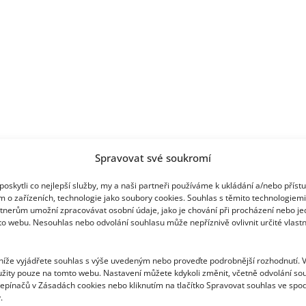
Spravovat své soukromí
oskytli co nejlepší služby, my a naši partneři používáme k ukládání a/nebo příst
m o zařízeních, technologie jako soubory cookies. Souhlas s těmito technologiem
tnerům umožní zpracovávat osobní údaje, jako je chování při procházení nebo j
to webu. Nesouhlas nebo odvolání souhlasu může nepříznivě ovlivnit určité vlastn
 níže vyjádřete souhlas s výše uvedeným nebo proveďte podrobnější rozhodnutí. 
žity pouze na tomto webu. Nastavení můžete kdykoli změnit, včetně odvolání so
epínačů v Zásadách cookies nebo kliknutím na tlačítko Spravovat souhlas ve spod
.