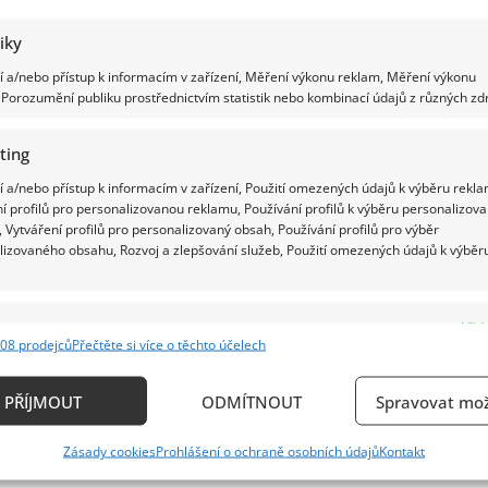
tiky
 a/nebo přístup k informacím v zařízení, Měření výkonu reklam, Měření výkonu
Porozumění publiku prostřednictvím statistik nebo kombinací údajů z různých zdr
ting
 a/nebo přístup k informacím v zařízení, Použití omezených údajů k výběru rekla
í profilů pro personalizovanou reklamu, Používání profilů k výběru personalizov
 Vytváření profilů pro personalizovaný obsah, Používání profilů pro výběr
lizovaného obsahu, Rozvoj a zlepšování služeb, Použití omezených údajů k výběr
e
Vždy
08 prodejců
Přečtěte si více o těchto účelech
ání a kombinování údajů z jiných zdrojů údajů, Propojení různých zařízení,
kace zařízení na základě automaticky přenášených informací.
PŘÍJMOUT
ODMÍTNOUT
Spravovat mož
ání přesných údajů o zeměpisné poloze, Identifikace zařízení n
Zásady cookies
Prohlášení o ochraně osobních údajů
Kontakt
ě aktivně požadovaných informací.