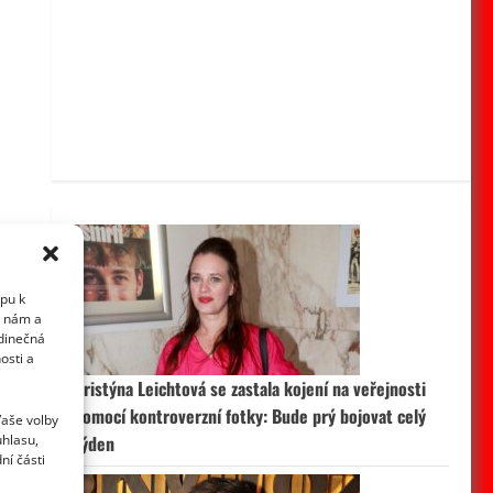
upu k
i nám a
edinečná
osti a
Kristýna Leichtová se zastala kojení na veřejnosti
pomocí kontroverzní fotky: Bude prý bojovat celý
Vaše volby
uhlasu,
týden
ní části