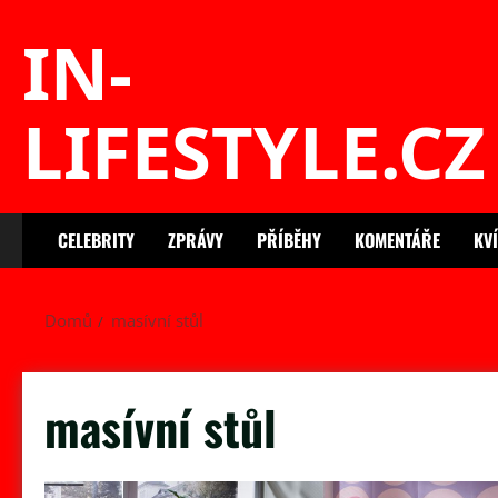
Skip
IN-
to
content
LIFESTYLE.CZ
CELEBRITY
ZPRÁVY
PŘÍBĚHY
KOMENTÁŘE
KV
Domů
masívní stůl
masívní stůl