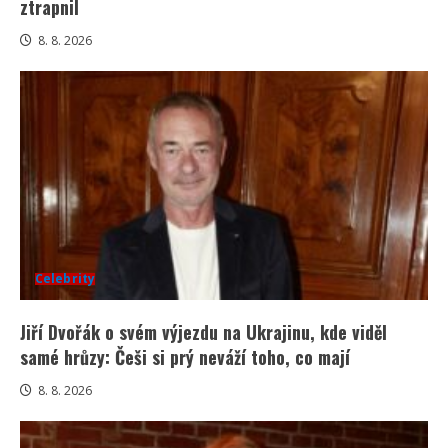
ztrapnil
8. 8. 2026
Celebrity
Jiří Dvořák o svém výjezdu na Ukrajinu, kde viděl
samé hrůzy: Češi si prý neváží toho, co mají
8. 8. 2026