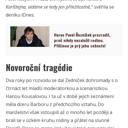
Karlštejna, vídáme se tedy jen příležitostně,“
svěřila se
deníku iDnes.
Herec Pavel Řezníček prozradil,
proč nikdy nezaložil rodinu.
Příčinou je prý jeho sobectví
Novoroční tragédie
Dva roky po rozvodu se dal Zedníček dohromady s o
čtrnáct let mladší moderátorkou a scenáristkou
Hanou Kousalovou. I ta už v době jejich seznámení
měla dceru Barboru z předchozího vztahu. Do
manželství však vstoupili až o mnoho let později a
brali se v úzkém kruhu rodiny a přátel na slunné