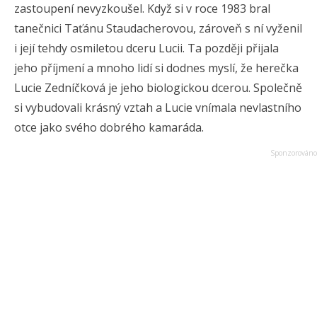
zastoupení nevyzkoušel. Když si v roce 1983 bral
tanečnici Taťánu Staudacherovou, zároveň s ní vyženil
i její tehdy osmiletou dceru Lucii. Ta později přijala
jeho příjmení a mnoho lidí si dodnes myslí, že herečka
Lucie Zedníčková je jeho biologickou dcerou. Společně
si vybudovali krásný vztah a Lucie vnímala nevlastního
otce jako svého dobrého kamaráda.