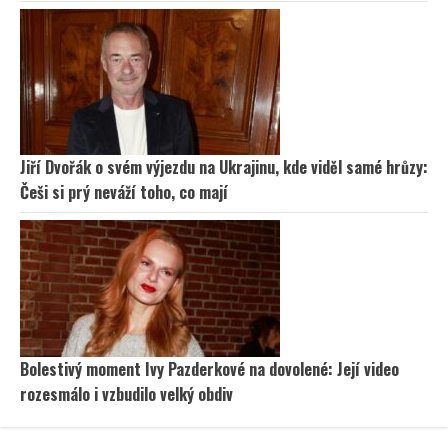
Jiří Dvořák o svém výjezdu na Ukrajinu, kde viděl samé hrůzy:
Češi si prý neváží toho, co mají
Bolestivý moment Ivy Pazderkové na dovolené: Její video
rozesmálo i vzbudilo velký obdiv