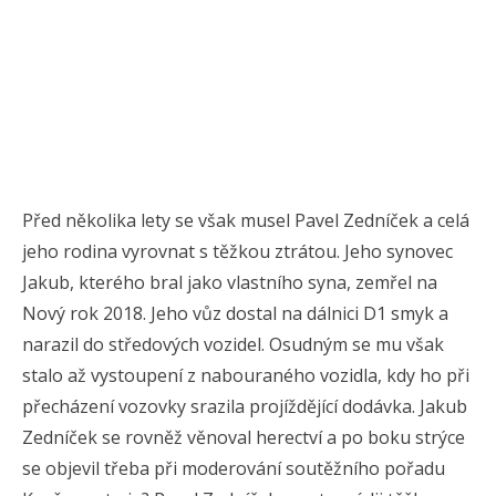
Před několika lety se však musel Pavel Zedníček a celá
jeho rodina vyrovnat s těžkou ztrátou. Jeho synovec
Jakub, kterého bral jako vlastního syna, zemřel na
Nový rok 2018. Jeho vůz dostal na dálnici D1 smyk a
narazil do středových vozidel. Osudným se mu však
stalo až vystoupení z nabouraného vozidla, kdy ho při
přecházení vozovky srazila projíždějící dodávka. Jakub
Zedníček se rovněž věnoval herectví a po boku strýce
se objevil třeba při moderování soutěžního pořadu