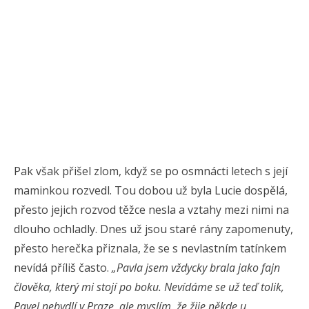
Pak však přišel zlom, když se po osmnácti letech s její
maminkou rozvedl. Tou dobou už byla Lucie dospělá,
přesto jejich rozvod těžce nesla a vztahy mezi nimi na
dlouho ochladly. Dnes už jsou staré rány zapomenuty,
přesto herečka přiznala, že se s nevlastním tatínkem
nevídá příliš často.
„Pavla jsem vždycky brala jako fajn
člověka, který mi stojí po boku. Nevídáme se už teď tolik,
Pavel nebydlí v Praze, ale myslím, že žije někde u