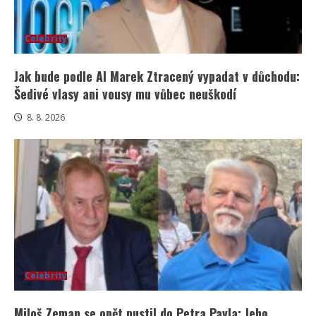
Celebrity
Jak bude podle AI Marek Ztracený vypadat v důchodu:
Šedivé vlasy ani vousy mu vůbec neuškodí
8. 8. 2026
Celebrity
Miloš Zeman se opět pustil do Petra Pavla: Jeho