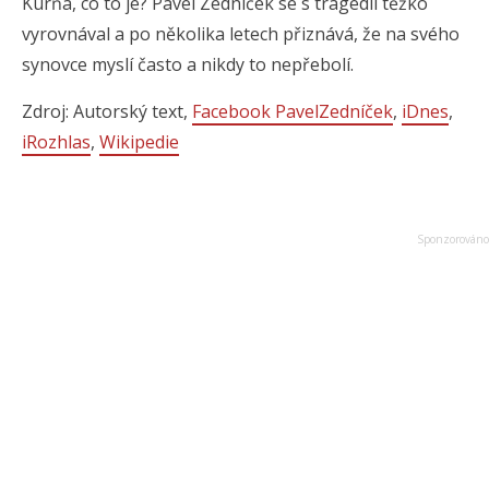
Kurňa, co to je? Pavel Zedníček se s tragédii těžko
vyrovnával a po několika letech přiznává, že na svého
synovce myslí často a nikdy to nepřebolí.
Zdroj: Autorský text,
Facebook PavelZedníček
,
iDnes
,
iRozhlas
,
Wikipedie