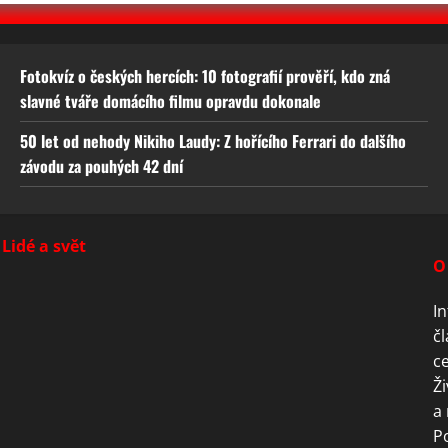
Fotokvíz o českých hercích: 10 fotografií prověří, kdo zná
slavné tváře domácího filmu opravdu dokonale
50 let od nehody Nikiho Laudy: Z hořícího Ferrari do dalšího
závodu za pouhých 42 dní
Lidé a svět
O
In
čl
ce
Ži
a 
P