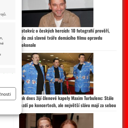
ojů.
Fotokvíz o českých hercích: 10 fotografií prověří,
kdo zná slavné tváře domácího filmu opravdu
m,
ané
dokonale
u
 aktivní
nosti
Jak dnes žijí členové kapely Maxim Turbulenc: Stále
a
jezdí po koncertech, ale největší slávu mají za sebou