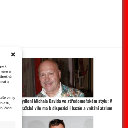
upu k
i nám a
edinečná
osti a
Vaše volby
Bydlení Michala Davida ve středomořském stylu: V
uhlasu,
pražské vile ma k dispozici i bazén a vnitřní atrium
ní části