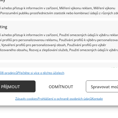
 a/nebo přístup k informacím v zařízení, Měření výkonu reklam, Měření výkonu
Porozumění publiku prostřednictvím statistik nebo kombinací údajů z různých zdr
ting
 a/nebo přístup k informacím v zařízení, Použití omezených údajů k výběru rekla
í profilů pro personalizovanou reklamu, Používání profilů k výběru personalizov
 Vytváření profilů pro personalizovaný obsah, Používání profilů pro výběr
lizovaného obsahu, Rozvoj a zlepšování služeb, Použití omezených údajů k výběr
e
Vždy
08 prodejců
Přečtěte si více o těchto účelech
ání a kombinování údajů z jiných zdrojů údajů, Propojení různých zařízení,
kace zařízení na základě automaticky přenášených informací.
PŘÍJMOUT
ODMÍTNOUT
Spravovat mož
ání přesných údajů o zeměpisné poloze, Identifikace zařízení n
Zásady cookies
Prohlášení o ochraně osobních údajů
Kontakt
ě aktivně požadovaných informací.
ění bezpečnosti, předcházení a zjišťování podvodů a