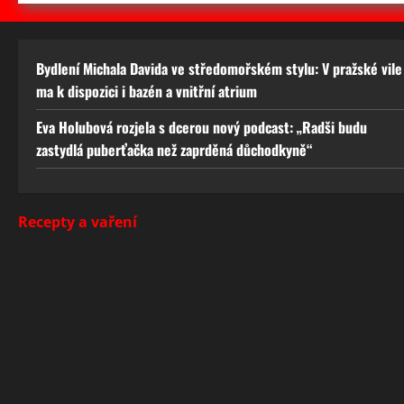
Bydlení Michala Davida ve středomořském stylu: V pražské vile
ma k dispozici i bazén a vnitřní atrium
Eva Holubová rozjela s dcerou nový podcast: „Radši budu
zastydlá puberťačka než zaprděná důchodkyně“
Recepty a vaření