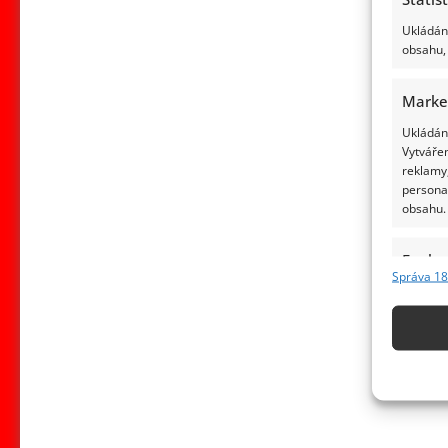
Ukládání
obsahu, 
Marke
Ukládání
Vytvářen
reklamy,
persona
obsahu.
Funkc
Správa 18
Přiřazov
Identifi
Použív
základ
Zajišt