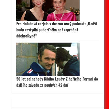
 aktivní
Eva Holubová rozjela s dcerou nový podcast: „Radši
budu zastydlá puberťačka než zaprděná
důchodkyně“
50 let od nehody Nikiho Laudy: Z hořícího Ferrari do
dalšího závodu za pouhých 42 dní