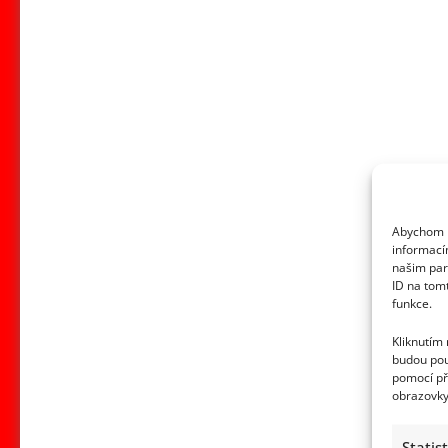
Abychom p
informací
našim par
ID na tom
funkce.
Kliknutím
budou pou
pomocí př
obrazovky
Statis