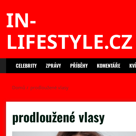
Skip
IN-
to
content
LIFESTYLE.CZ
CELEBRITY
ZPRÁVY
PŘÍBĚHY
KOMENTÁŘE
KV
Domů
prodloužené vlasy
prodloužené vlasy