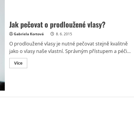
Jak pečovat o prodloužené vlasy?
Gabriela Kortová
8. 6. 2015
O prodloužené vlasy je nutné pečovat stejně kvalitně
jako o vlasy naše vlastní. Správným přístupem a péči...
Read
Více
more
about
Jak
pečovat
o
prodloužené
vlasy?