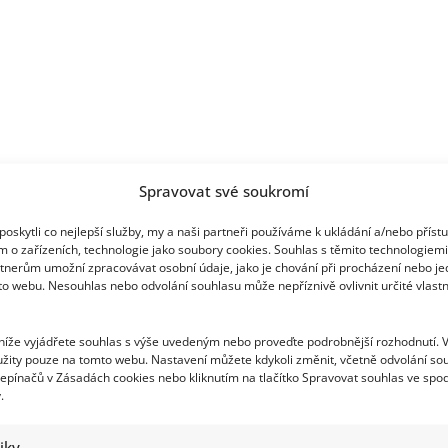
Spravovat své soukromí
oskytli co nejlepší služby, my a naši partneři používáme k ukládání a/nebo příst
m o zařízeních, technologie jako soubory cookies. Souhlas s těmito technologiem
tnerům umožní zpracovávat osobní údaje, jako je chování při procházení nebo j
to webu. Nesouhlas nebo odvolání souhlasu může nepříznivě ovlivnit určité vlastn
 níže vyjádřete souhlas s výše uvedeným nebo proveďte podrobnější rozhodnutí. 
žity pouze na tomto webu. Nastavení můžete kdykoli změnit, včetně odvolání so
epínačů v Zásadách cookies nebo kliknutím na tlačítko Spravovat souhlas ve spod
.
tiky