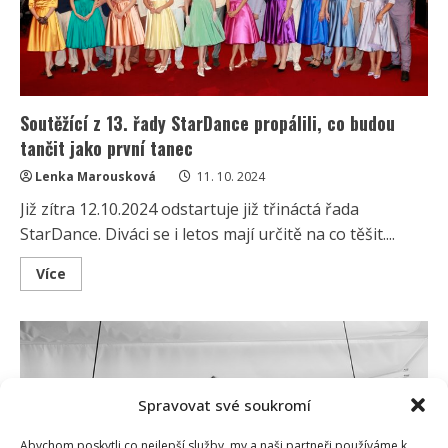
své
favority
Soutěžící z 13. řady StarDance propálili, co budou
tančit jako první tanec
Lenka Marousková
11. 10. 2024
Již zítra 12.10.2024 odstartuje již třináctá řada
StarDance. Diváci se i letos mají určitě na co těšit....
Read
Více
more
about
Soutěžící
z
13.
řady
StarDance
propálili,
co
Spravovat své soukromí
budou
tančit
jako
Abychom poskytli co nejlepší služby, my a naši partneři používáme k