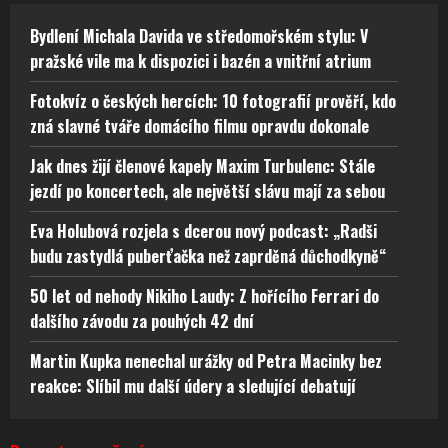
Bydlení Michala Davida ve středomořském stylu: V
pražské vile ma k dispozici i bazén a vnitřní atrium
Fotokvíz o českých hercích: 10 fotografií prověří, kdo
zná slavné tváře domácího filmu opravdu dokonale
Jak dnes žijí členové kapely Maxim Turbulenc: Stále
jezdí po koncertech, ale největší slávu mají za sebou
Eva Holubová rozjela s dcerou nový podcast: „Radši
budu zastydlá puberťačka než zaprděná důchodkyně“
50 let od nehody Nikiho Laudy: Z hořícího Ferrari do
dalšího závodu za pouhých 42 dní
Martin Kupka nenechal urážky od Petra Macinky bez
reakce: Slíbil mu další údery a sledující debatují