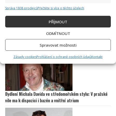
Správa 1808 prodejců
Přečtěte si více o těchto účelech
PŘÍJMOUT
ODMÍTNOUT
Spravovat možnosti
Zásady cookies
Prohlášení o ochraně osobních údajů
Kontakt
Bydlení Michala Davida ve středomořském stylu: V pražské
vile ma k dispozici i bazén a vnitřní atrium