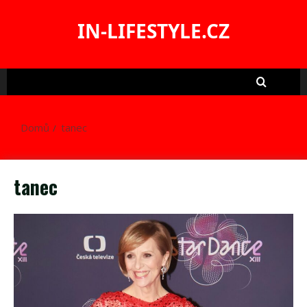
Skip
to
IN-LIFESTYLE.CZ
content
Domů
tanec
tanec