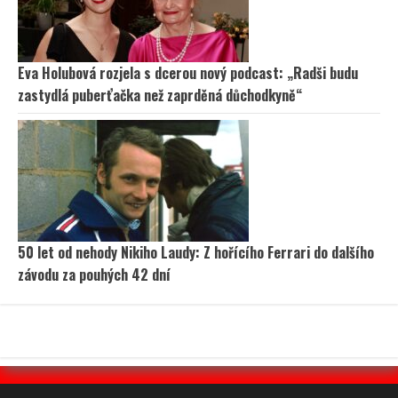
Eva Holubová rozjela s dcerou nový podcast: „Radši budu
zastydlá puberťačka než zaprděná důchodkyně“
50 let od nehody Nikiho Laudy: Z hořícího Ferrari do dalšího
závodu za pouhých 42 dní