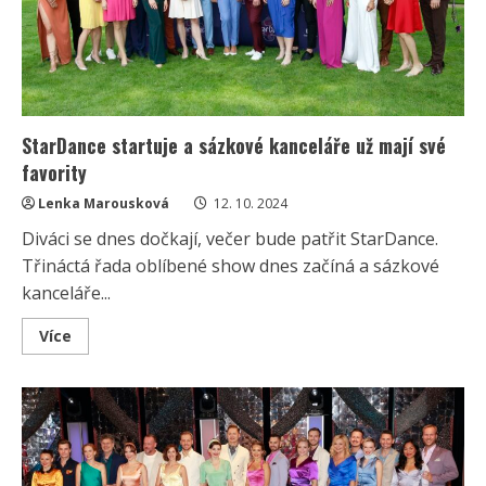
let
starou
nahrávku
StarDance startuje a sázkové kanceláře už mají své
favority
Lenka Marousková
12. 10. 2024
Diváci se dnes dočkají, večer bude patřit StarDance.
Třináctá řada oblíbené show dnes začíná a sázkové
kanceláře...
Read
Více
more
about
StarDance
startuje
a
sázkové
kanceláře
už
mají