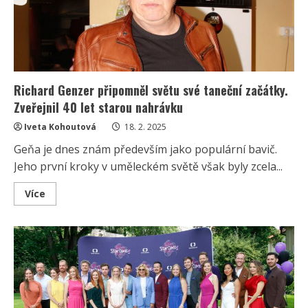
polibkem
Richard Genzer připomněl světu své taneční začátky.
Zveřejnil 40 let starou nahrávku
Iveta Kohoutová
18. 2. 2025
Geňa je dnes znám především jako populární bavič.
Jeho první kroky v uměleckém světě však byly zcela...
Read
Více
more
about
Richard
Genzer
připomněl
světu
své
taneční
začátky.
Zveřejnil
40