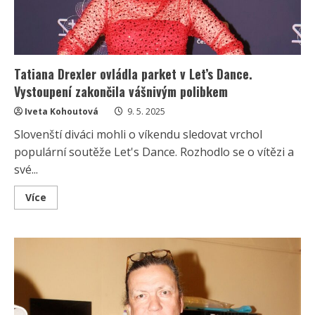
Tatiana Drexler ovládla parket v Let’s Dance.
Vystoupení zakončila vášnivým polibkem
Iveta Kohoutová
9. 5. 2025
Slovenští diváci mohli o víkendu sledovat vrchol
populární soutěže Let's Dance. Rozhodlo se o vítězi a
své...
Read
Více
more
about
Tatiana
Drexler
ovládla
parket
v
Let’s
Dance.
Vystoupení
zakončila
vášnivým