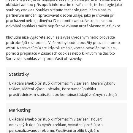
první
ukládání a/nebo přístupu k informacím o zařízeních, technologie jako
tanec
soubory cookies. Souhlas s těmito technologiemi nám a našim
partnerům umožní zpracovávat osobní údaje, jako je chování při
procházení nebo jedinečná ID na tomto webu. Nesouhlas nebo
odvolání souhlasu může nepříznivě ovlivnit určité vlastnosti a funkce.
Kliknutím níže vyjádřete souhlas s výše uvedeným nebo proveďte
podrobnější rozhodnutí. Vaše volby budou použity pouze na tomto
webu. Nastavení můžete kdykoli změnit, včetně odvolání souhlasu,
Zumba – sportovní aktivita, která vás zvedne z gauče
pomocí přepínačů v Zásadách cookies nebo kliknutím na tlačítko
Spravovat souhlas ve spodní části obrazovky.
Gabriela Kortová
22. 8. 2017
O tom, že cvičení prospívá zdraví, bylo napsáno již
Statistiky
mnoho. Přesto má spousta lidí problém začít cvičit....
Ukládání a/nebo přístup k informacím v zařízení, Měření výkonu
Read
Více
reklam, Měření výkonu obsahu, Porozumění publiku
more
prostřednictvím statistik nebo kombinací údajů z různých zdrojů.
about
Zumba
–
sportovní
Marketing
aktivita,
která
Ukládání a/nebo přístup k informacím v zařízení, Použití
vás
omezených údajů k výběru reklam, Vytváření profilů pro
zvedne
z
personalizovanou reklamu, Používání profilů k výběru