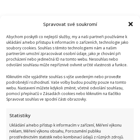
Spravovat své soukromí
Abychom poskytli co nejlepší služby, my a naši partneři používáme k
ukládání a/nebo přístupu k informacím o zařízeních, technologie jako
soubory cookies. Souhlas s těmito technologiemi nám a našim
partnerům umožní zpracovávat osobní údaje, jako je chování při
procházení nebo jedinečná ID na tomto webu. Nesouhlas nebo
odvolání souhlasu může nepříznivě ovlivnit určité vlastnosti a funkce.
Kliknutím níže vyjádřete souhlas s výše uvedeným nebo proveďte
podrobnější rozhodnutí. Vaše volby budou použity pouze na tomto
webu. Nastavení můžete kdykoli změnit, včetně odvolání souhlasu,
pomocí přepínačů v Zásadách cookies nebo kliknutím na tlačítko
Spravovat souhlas ve spodní části obrazovky.
Tragický konec Františka Sahuly: Kytaristu Tří sester
mladíci ubili kvůli banálnímu sporu
Statistiky
Ukládání a/nebo přístup k informacím v zařízení, Měření výkonu
reklam, Měření výkonu obsahu, Porozumění publiku
prostřednictvím statistik nebo kombinací údajů z různých zdrojů.