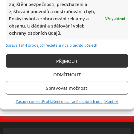
Zajištění bezpečnosti, předcházení a
zjišťování podvodů a odstraňování chyb,
Dagmar Pecková pod palbou kritiky: Mračková Vildumetzová
Poskytování a zobrazování reklamy a
Vždy aktivní
jí vytkla natáčení se při řízení a ptá se, zda je to v pořádku
obsahu, Ukládání a sdělování voleb
ochrany osobních údajů.
Správa 1814 prodejců
Přečtěte si více o těchto účelech
PŘÍJMOUT
ODMÍTNOUT
Poslední chvíle Ivety Bartošové: Maminka z telefonátu
cítila zlepšení, poté přišla nejtvrdší rána
Spravovat možnosti
Zásady cookies
Prohlášení o ochraně osobních údajů
Kontakt