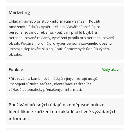
Marketing
Ukládání a/nebo přístup k informacím v zařízení, Použití
Stačila jedna fotka z dovolené, aby se na Babiše snesla další
omezených údajů k výběru reklam, Vytváření profilů pro
kritika: Lidé spekulují, kde se koupe
personalizovanou reklamu, Používání profilů k výběru
personalizované reklamy, Vytváření profilů pro personalizovaný
obsah, Používání profilů pro výběr personalizovaného obsahu,
Rozvoj a zlepšování služeb, Použití omezených údajů k výběru
obsahu.
Funkce
Vždy aktivní
Přiřazování a kombinování údajů z jiných zdrojů údajů,
Propojení různých zařízení, Identifikace zařízení na
Test znalostí staré češtiny: 10 výrazů z počátku 20. století
základě automaticky přenášených informací.
odhalí, kdo by se tehdy domluvil
Používání přesných údajů o zeměpisné poloze,
Identifikace zařízení na základě aktivně vyžádaných
informací.