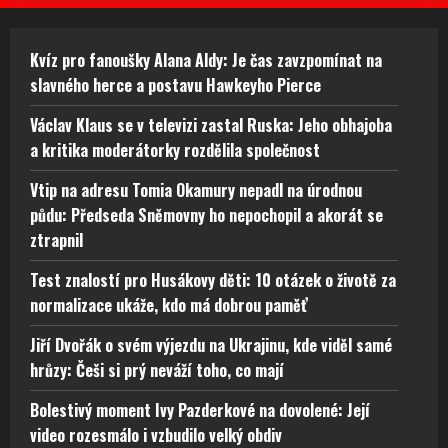
Kvíz pro fanoušky Alana Aldy: Je čas zavzpomínat na
slavného herce a postavu Hawkeyho Pierce
Václav Klaus se v televizi zastal Ruska: Jeho obhajoba
a kritika moderátorky rozdělila společnost
Vtip na adresu Tomia Okamury nepadl na úrodnou
půdu: Předseda Sněmovny ho nepochopil a akorát se
ztrapnil
Test znalostí pro Husákovy děti: 10 otázek o životě za
normalizace ukáže, kdo má dobrou paměť
Jiří Dvořák o svém výjezdu na Ukrajinu, kde viděl samé
hrůzy: Češi si prý neváží toho, co mají
Bolestivý moment Ivy Pazderkové na dovolené: Její
video rozesmálo i vzbudilo velký obdiv