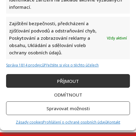
informací.
Zajištění bezpečnosti, předcházení a
Test znalostí pro Husákovy děti: 10 otázek o životě za
zjišťování podvodů a odstraňování chyb,
normalizace ukáže, kdo má dobrou paměť
Poskytování a zobrazování reklamy a
Vždy aktivní
obsahu, Ukládání a sdělování voleb
ochrany osobních údajů.
Správa 1814 prodejců
Přečtěte si více o těchto účelech
PŘÍJMOUT
Jiří Dvořák o svém výjezdu na Ukrajinu, kde viděl samé hrůzy:
ODMÍTNOUT
Češi si prý neváží toho, co mají
Spravovat možnosti
Zásady cookies
Prohlášení o ochraně osobních údajů
Kontakt