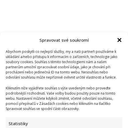
Spravovat své soukromí
Abychom poskytli co nejlepší služby, my a naši partneři používáme k
ukládání a/nebo přístupu k informacím o zařízeních, technologie jako
soubory cookies. Souhlas s těmito technologiemi nám a našim
partnerům umožní zpracovávat osobní údaje, jako je chování při
procházení nebo jedinečná ID na tomto webu. Nesouhlas nebo
odvolání souhlasu může nepříznivě ovlivnit určité vlastnosti a funkce.
Kliknutím níže vyjádřete souhlas s výše uvedeným nebo proveďte
podrobnější rozhodnutí. Vaše volby budou použity pouze na tomto
webu. Nastavení můžete kdykoli změnit, včetně odvolání souhlasu,
pomocí přepínačů v Zásadách cookies nebo kliknutím na tlačítko
Kvíz pro fanoušky Alana Aldy: Je čas zavzpomínat na
Spravovat souhlas ve spodní části obrazovky.
slavného herce a postavu Hawkeyho Pierce
Statistiky