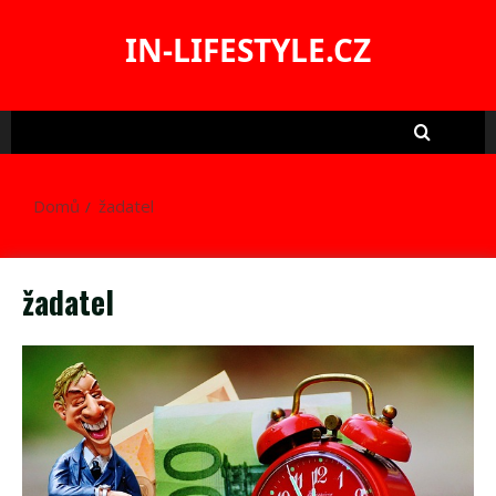
Skip
to
IN-LIFESTYLE.CZ
content
Domů
žadatel
žadatel