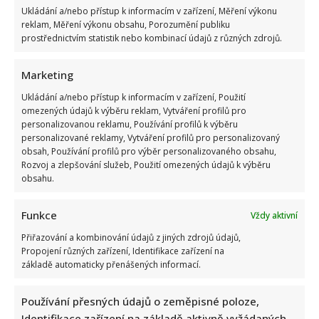
Ukládání a/nebo přístup k informacím v zařízení, Měření výkonu
reklam, Měření výkonu obsahu, Porozumění publiku
prostřednictvím statistik nebo kombinací údajů z různých zdrojů.
Marketing
Václav Klaus se v televizi zastal Ruska: Jeho obhajoba a
Ukládání a/nebo přístup k informacím v zařízení, Použití
kritika moderátorky rozdělila společnost
omezených údajů k výběru reklam, Vytváření profilů pro
personalizovanou reklamu, Používání profilů k výběru
personalizované reklamy, Vytváření profilů pro personalizovaný
obsah, Používání profilů pro výběr personalizovaného obsahu,
Rozvoj a zlepšování služeb, Použití omezených údajů k výběru
obsahu.
Funkce
Vždy aktivní
Přiřazování a kombinování údajů z jiných zdrojů údajů,
Vtip na adresu Tomia Okamury nepadl na úrodnou půdu:
Propojení různých zařízení, Identifikace zařízení na
Předseda Sněmovny ho nepochopil a akorát se ztrapnil
základě automaticky přenášených informací.
Používání přesných údajů o zeměpisné poloze,
Identifikace zařízení na základě aktivně vyžádaných