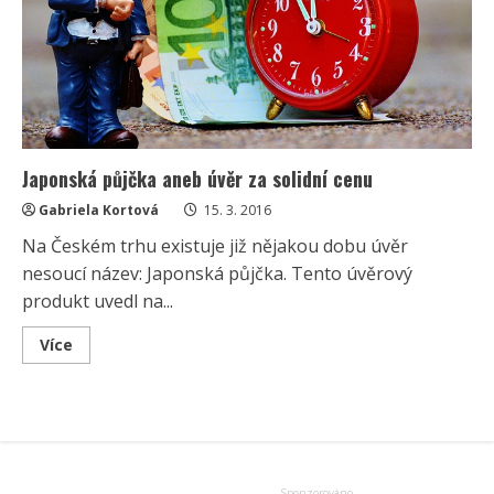
Japonská půjčka aneb úvěr za solidní cenu
Gabriela Kortová
15. 3. 2016
Na Českém trhu existuje již nějakou dobu úvěr
nesoucí název: Japonská půjčka. Tento úvěrový
produkt uvedl na...
Read
Více
more
about
Japonská
půjčka
aneb
úvěr
za
solidní
cenu