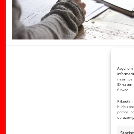
Abychom p
informací
našim par
ID na tom
funkce.
Kliknutím
budou pou
pomocí př
obrazovky
Statis