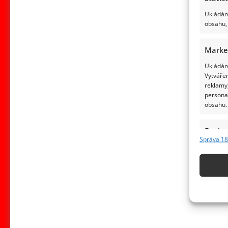
Ukládání
obsahu, 
Marke
Ukládání
Vytvářen
reklamy,
persona
obsahu.
Funkc
Správa 18
Přiřazov
Identifi
Použív
základ
Zajišt