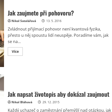
Jak zaujmete při pohovoru?
Nikol Sotolářová
13. 5. 2016
Zvládnout přijímací pohovor není kvantová fyzika,
přesto u něj spoustu lidí neuspěje. Poradíme vám, jak
se na...
Read
Více
more
about
Jak
zaujmete
při
pohovoru?
Jak napsat životopis aby dokázal zaujmout
Nikol Bláhová
29. 12. 2015
Každý uchazeč o zaměstnání přemýšlí nad otázkou, jak