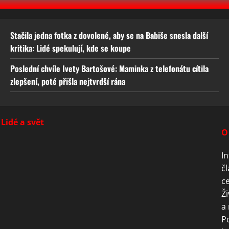
Stačila jedna fotka z dovolené, aby se na Babiše snesla další
kritika: Lidé spekulují, kde se koupe
Poslední chvíle Ivety Bartošové: Maminka z telefonátu cítila
zlepšení, poté přišla nejtvrdší rána
Lidé a svět
O
In
čl
ce
Ži
a 
P