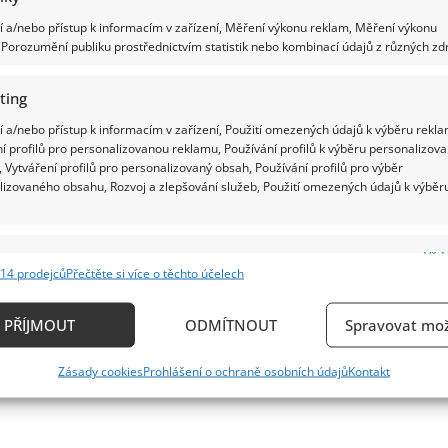
 a/nebo přístup k informacím v zařízení, Měření výkonu reklam, Měření výkonu
Porozumění publiku prostřednictvím statistik nebo kombinací údajů z různých zdr
ting
 a/nebo přístup k informacím v zařízení, Použití omezených údajů k výběru rekla
í profilů pro personalizovanou reklamu, Používání profilů k výběru personalizov
 Vytváření profilů pro personalizovaný obsah, Používání profilů pro výběr
lizovaného obsahu, Rozvoj a zlepšování služeb, Použití omezených údajů k výběr
e
Vždy
14 prodejců
Přečtěte si více o těchto účelech
ání a kombinování údajů z jiných zdrojů údajů, Propojení různých zařízení,
kace zařízení na základě automaticky přenášených informací.
PŘÍJMOUT
ODMÍTNOUT
Spravovat mož
ání přesných údajů o zeměpisné poloze, Identifikace zařízení n
Zásady cookies
Prohlášení o ochraně osobních údajů
Kontakt
ě aktivně vyžádaných informací.
ění bezpečnosti, předcházení a zjišťování podvodů a