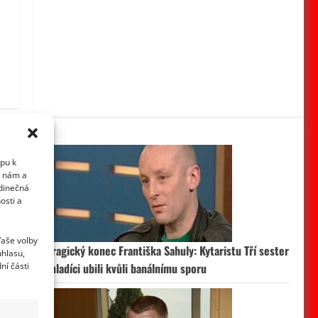
upu k
i nám a
edinečná
osti a
Vaše volby
Tragický konec Františka Sahuly: Kytaristu Tří sester
uhlasu,
ní části
mladíci ubili kvůli banálnímu sporu