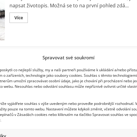
napsat životopis. Možná se to na první pohled zdá...
Read
Více
more
about
Jak
napsat
životopis
aby
dokázal
zaujmout
Spravovat své soukromí
oskytli co nejlepší služby, my a naši partneři používáme k ukládání a/nebo příst
m o zařízeních, technologie jako soubory cookies. Souhlas s těmito technologiem
tnerům umožní zpracovávat osobní údaje, jako je chování při procházení nebo j
to webu. Nesouhlas nebo odvolání souhlasu může nepříznivě ovlivnit určité vlastn
 níže vyjádřete souhlas s výše uvedeným nebo proveďte podrobnější rozhodnutí. 
žity pouze na tomto webu. Nastavení můžete kdykoli změnit, včetně odvolání so
epínačů v Zásadách cookies nebo kliknutím na tlačítko Spravovat souhlas ve spod
.
tiky