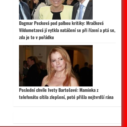
 aktivní
Dagmar Pecková pod palbou kritiky: Mračková
Vildumetzová jí vytkla natáčení se při řízení a ptá se,
zda je to v pořádku
Poslední chvíle Ivety Bartošové: Maminka z
telefonátu cítila zlepšení, poté přišla nejtvrdší rána