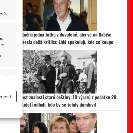
ojů.
Stačila jedna fotka z dovolené, aby se na Babiše
m,
snesla další kritika: Lidé spekulují, kde se koupe
ané
u
 aktivní
nosti
Test znalostí staré češtiny: 10 výrazů z počátku 20.
století odhalí, kdo by se tehdy domluvil
a