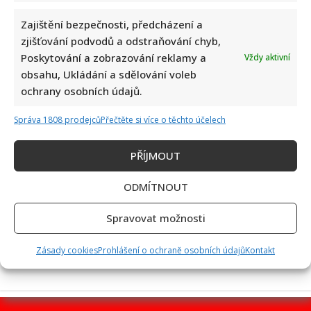
Zajištění bezpečnosti, předcházení a
zjišťování podvodů a odstraňování chyb,
Poskytování a zobrazování reklamy a
Vždy aktivní
Dagmar Pecková pod palbou kritiky: Mračková Vildumetzová
obsahu, Ukládání a sdělování voleb
jí vytkla natáčení se při řízení a ptá se, zda je to v pořádku
ochrany osobních údajů.
Správa 1808 prodejců
Přečtěte si více o těchto účelech
PŘÍJMOUT
ODMÍTNOUT
Poslední chvíle Ivety Bartošové: Maminka z telefonátu
Spravovat možnosti
cítila zlepšení, poté přišla nejtvrdší rána
Zásady cookies
Prohlášení o ochraně osobních údajů
Kontakt