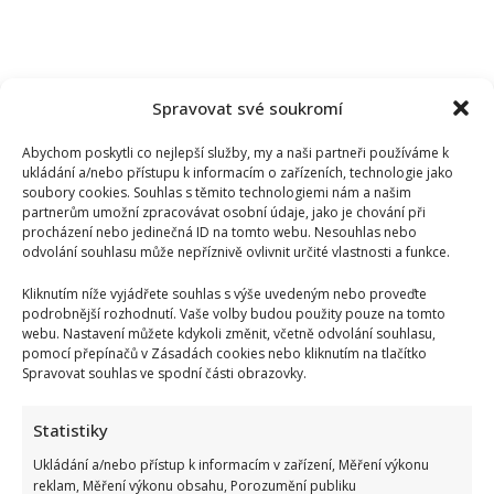
Spravovat své soukromí
Abychom poskytli co nejlepší služby, my a naši partneři používáme k
ukládání a/nebo přístupu k informacím o zařízeních, technologie jako
soubory cookies. Souhlas s těmito technologiemi nám a našim
partnerům umožní zpracovávat osobní údaje, jako je chování při
procházení nebo jedinečná ID na tomto webu. Nesouhlas nebo
odvolání souhlasu může nepříznivě ovlivnit určité vlastnosti a funkce.
Kliknutím níže vyjádřete souhlas s výše uvedeným nebo proveďte
podrobnější rozhodnutí. Vaše volby budou použity pouze na tomto
webu. Nastavení můžete kdykoli změnit, včetně odvolání souhlasu,
pomocí přepínačů v Zásadách cookies nebo kliknutím na tlačítko
Spravovat souhlas ve spodní části obrazovky.
Tragický konec Františka Sahuly: Kytaristu Tří sester
mladíci ubili kvůli banálnímu sporu
Statistiky
Ukládání a/nebo přístup k informacím v zařízení, Měření výkonu
reklam, Měření výkonu obsahu, Porozumění publiku