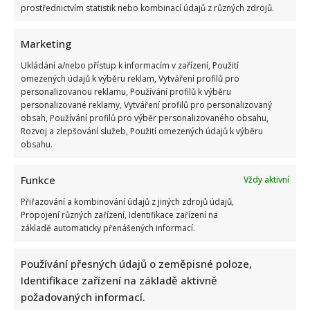
prostřednictvím statistik nebo kombinací údajů z různých zdrojů.
Marketing
Ukládání a/nebo přístup k informacím v zařízení, Použití
omezených údajů k výběru reklam, Vytváření profilů pro
Stačila jedna fotka z dovolené, aby se na Babiše snesla další
personalizovanou reklamu, Používání profilů k výběru
kritika: Lidé spekulují, kde se koupe
personalizované reklamy, Vytváření profilů pro personalizovaný
obsah, Používání profilů pro výběr personalizovaného obsahu,
Rozvoj a zlepšování služeb, Použití omezených údajů k výběru
obsahu.
Funkce
Vždy aktivní
Přiřazování a kombinování údajů z jiných zdrojů údajů,
Propojení různých zařízení, Identifikace zařízení na
základě automaticky přenášených informací.
Test znalostí staré češtiny: 10 výrazů z počátku 20. století
odhalí, kdo by se tehdy domluvil
Používání přesných údajů o zeměpisné poloze,
Identifikace zařízení na základě aktivně
požadovaných informací.