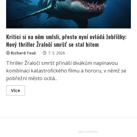
Kritici si na něm smlsli, přesto nyní ovládá žebříčky:
Nový thriller Žraločí smršť se stal hitem
Richard Touš
7. 5. 2026
Thriller Žraločí smršť přináší divákům napínavou
kombinaci katastrofického filmu a hororu, v němž se
pobřežní město ocitá...
Read
Více
more
about
Kritici
si
na
něm
smlsli,
přesto
nyní
ovládá