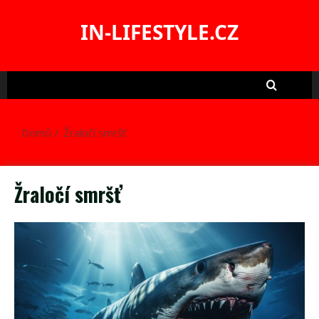
Skip
to
IN-LIFESTYLE.CZ
content
Domů
Žraločí smršť
Žraločí smršť