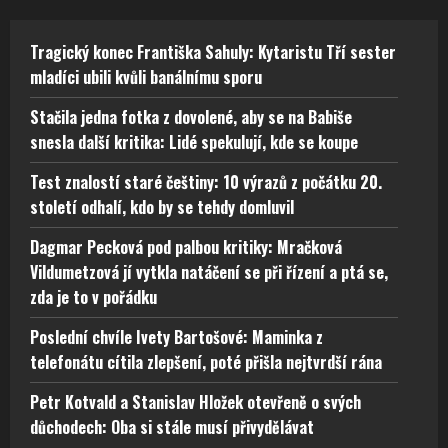
Tragický konec Františka Sahuly: Kytaristu Tří sester
mladíci ubili kvůli banálnímu sporu
Stačila jedna fotka z dovolené, aby se na Babiše
snesla další kritika: Lidé spekulují, kde se koupe
Test znalostí staré češtiny: 10 výrazů z počátku 20.
století odhalí, kdo by se tehdy domluvil
Dagmar Pecková pod palbou kritiky: Mračková
Vildumetzová jí vytkla natáčení se při řízení a ptá se,
zda je to v pořádku
Poslední chvíle Ivety Bartošové: Maminka z
telefonátu cítila zlepšení, poté přišla nejtvrdší rána
Petr Kotvald a Stanislav Hložek otevřeně o svých
důchodech: Oba si stále musí přivydělávat