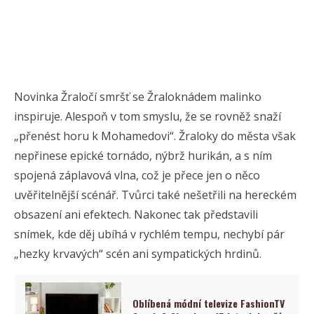
Novinka Žraločí smršť se Žraloknádem malinko
inspiruje. Alespoň v tom smyslu, že se rovněž snaží
„přenést horu k Mohamedovi“. Žraloky do města však
nepřinese epické tornádo, nýbrž hurikán, a s ním
spojená záplavová vlna, což je přece jen o něco
uvěřitelnější scénář. Tvůrci také nešetřili na hereckém
obsazení ani efektech. Nakonec tak představili
snímek, kde děj ubíhá v rychlém tempu, nechybí pár
„hezky krvavých“ scén ani sympatických hrdinů.
Oblíbená módní televize FashionTV