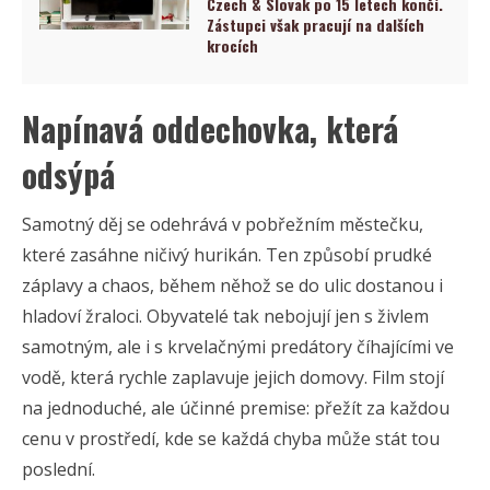
Czech & Slovak po 15 letech končí.
Zástupci však pracují na dalších
krocích
Napínavá oddechovka, která
odsýpá
Samotný děj se odehrává v pobřežním městečku,
které zasáhne ničivý hurikán. Ten způsobí prudké
záplavy a chaos, během něhož se do ulic dostanou i
hladoví žraloci. Obyvatelé tak nebojují jen s živlem
samotným, ale i s krvelačnými predátory číhajícími ve
vodě, která rychle zaplavuje jejich domovy. Film stojí
na jednoduché, ale účinné premise: přežít za každou
cenu v prostředí, kde se každá chyba může stát tou
poslední.