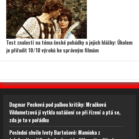
Test znalostí na téma české pohádky a jejich hlášky: Úkolem
je přiřadit 10/10 výroků ke správným filmům
Dagmar Pecková pod palbou kritiky: Mračková
Vildumetzová jí vytkla natáčení se při řízení a ptá se,
zda je to v pořádku
Poslední chvíle Ivety Bartošové: Maminka z