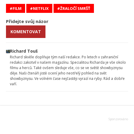
FILM
NETFLIX
ŽRALOČÍ SMRŠŤ
Přidejte svůj názor
KOMENTOVAT
Richard Touš
Richard skvěle doplňuje tým naší redakce. Po letech v zahraniční
redakci zakotvil v našem magazínu. Specialitou Richarda je vše okolo
filmu a herců. Také ovšem sleduje vše, co se ve světě showbyznysu
děje. Naši čtenáři jistě ocení jeho neotřelý pohled na svět
showbyznysu. Ve volném čase nejčastěji vyrazí na ryby. Rád a dobře
vaří.