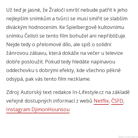
Už teď je jasné, že Žraločí smršť nebude patřit k jeho
nejlepším snímkům a tvůrci se musí smířit se slabším
diváckým hodnocením. Ke Spielbergově kultovnímu
snímku Čelisti se tento film bohužel ani nepřibližuje.
Nejde tedy o přelomové dílo, ale spíš o solidní
žánrovou zábavu, která dokáže na večer u televize
dobře posloužit. Pokud tedy hledáte napínavou
oddechovku s dobrými efekty, kde všechno pěkně
odsýpá, pak vás tento film nezklame.
Zdroj: Autorský text redakce In-Lifestyle.cz na základě
veřejně dostupných informací z webů
Netflix
,
ČSFD
,
Instagram DjimonHounsou