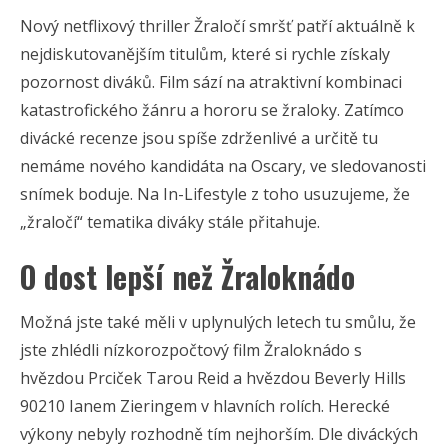
Nový netflixový thriller Žraločí smršť patří aktuálně k
nejdiskutovanějším titulům, které si rychle získaly
pozornost diváků. Film sází na atraktivní kombinaci
katastrofického žánru a hororu se žraloky. Zatímco
divácké recenze jsou spíše zdrženlivé a určitě tu
nemáme nového kandidáta na Oscary, ve sledovanosti
snímek boduje. Na In-Lifestyle z toho usuzujeme, že
„žraločí“ tematika diváky stále přitahuje.
O dost lepší než Žraloknádo
Možná jste také měli v uplynulých letech tu smůlu, že
jste zhlédli nízkorozpočtový film Žraloknádo s
hvězdou Prciček Tarou Reid a hvězdou Beverly Hills
90210 Ianem Zieringem v hlavních rolích. Herecké
výkony nebyly rozhodně tím nejhorším. Dle diváckých