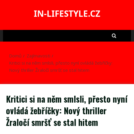
Skip
to
IN-LIFESTYLE.CZ
content
Domů
Zajímavosti
Kritici si na něm smlsli, přesto nyní ovládá žebříčky:
Nový thriller Žraločí smršť se stal hitem
Kritici si na něm smlsli, přesto nyní
ovládá žebříčky: Nový thriller
Žraločí smršť se stal hitem