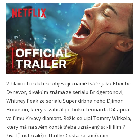
V hlavních rolích se objevují známé tváře jako Phoebe
Dynevor, divákům známá ze seriálu Bridgertonovi,
Whitney Peak ze seriálu Super drbna nebo Djimon
Hounsou, který si zahrál po boku Leonarda DiCapria
ve filmu Krvavý diamant. Režie se ujal Tommy Wirkola,
který má na svém kontě třeba uznávaný sci-fi film 7
životů nebo akční thriller Cesta za smířením.