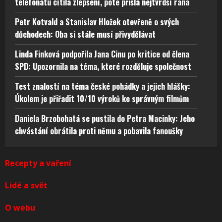
telefonátu cítila zlepšení, poté přišla nejtvrdší rána
Petr Kotvald a Stanislav Hložek otevřeně o svých
důchodech: Oba si stále musí přivydělávat
Linda Finková podpořila Jana Cinu po kritice od člena
SPD: Upozornila na téma, které rozděluje společnost
Test znalostí na téma české pohádky a jejich hlášky:
Úkolem je přiřadit 10/10 výroků ke správným filmům
Daniela Brzobohatá se pustila do Petra Macinky: Jeho
chvástání obrátila proti němu a pobavila fanoušky
Recepty a vaření
Lidé a svět
O webu