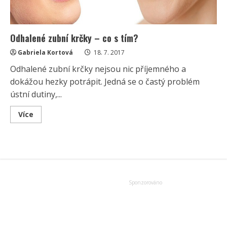
Odhalené zubní krčky – co s tím?
Gabriela Kortová
18. 7. 2017
Odhalené zubní krčky nejsou nic příjemného a
dokážou hezky potrápit. Jedná se o častý problém
ústní dutiny,...
Read
Více
more
about
Odhalené
zubní
krčky
–
co
s
tím?