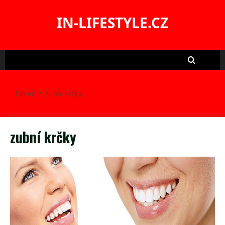
Skip
to
IN-LIFESTYLE.CZ
content
Domů
zubní krčky
zubní krčky