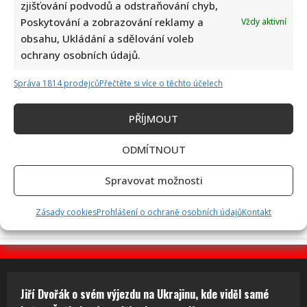
zjišťování podvodů a odstraňování chyb,
Miloš Zeman se opět pustil do Petra Pavla: Jeho kritika
Poskytování a zobrazování reklamy a
spustila divoké hádky mezi komentujícími
Vždy aktivní
obsahu, Ukládání a sdělování voleb
ochrany osobních údajů.
Správa 1814 prodejců
Přečtěte si více o těchto účelech
PŘÍJMOUT
ODMÍTNOUT
Retro kvíz o dovolené v době socialismu: Kdo získá 10 z 10
bodů, pamatuje si tehdejší cestování dokonale
Spravovat možnosti
Zásady cookies
Prohlášení o ochraně osobních údajů
Kontakt
Jiří Dvořák o svém výjezdu na Ukrajinu, kde viděl samé