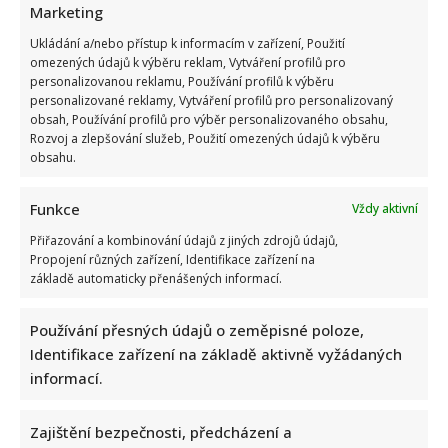
Marketing
Ukládání a/nebo přístup k informacím v zařízení, Použití
Bolestivý moment Ivy Pazderkové na dovolené: Její video
omezených údajů k výběru reklam, Vytváření profilů pro
rozesmálo i vzbudilo velký obdiv
personalizovanou reklamu, Používání profilů k výběru
personalizované reklamy, Vytváření profilů pro personalizovaný
obsah, Používání profilů pro výběr personalizovaného obsahu,
Rozvoj a zlepšování služeb, Použití omezených údajů k výběru
obsahu.
Funkce
Vždy aktivní
Přiřazování a kombinování údajů z jiných zdrojů údajů,
Jak bude podle AI Marek Ztracený vypadat v důchodu: Šedivé
Propojení různých zařízení, Identifikace zařízení na
vlasy ani vousy mu vůbec neuškodí
základě automaticky přenášených informací.
Používání přesných údajů o zeměpisné poloze,
Identifikace zařízení na základě aktivně vyžádaných
informací.
Zajištění bezpečnosti, předcházení a