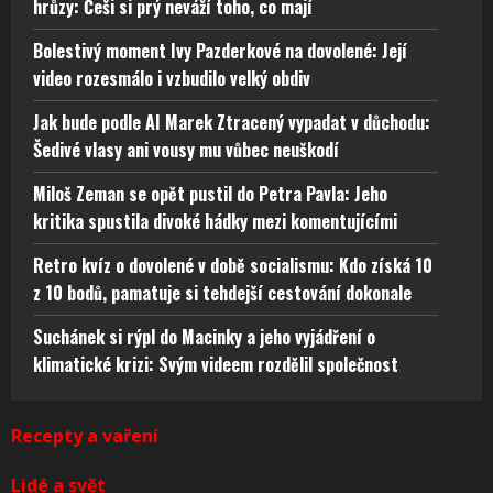
hrůzy: Češi si prý neváží toho, co mají
Bolestivý moment Ivy Pazderkové na dovolené: Její
video rozesmálo i vzbudilo velký obdiv
Jak bude podle AI Marek Ztracený vypadat v důchodu:
Šedivé vlasy ani vousy mu vůbec neuškodí
Miloš Zeman se opět pustil do Petra Pavla: Jeho
kritika spustila divoké hádky mezi komentujícími
Retro kvíz o dovolené v době socialismu: Kdo získá 10
z 10 bodů, pamatuje si tehdejší cestování dokonale
Suchánek si rýpl do Macinky a jeho vyjádření o
klimatické krizi: Svým videem rozdělil společnost
Recepty a vaření
Lidé a svět