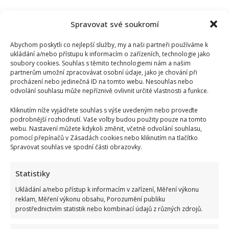
Spravovat své soukromí
Abychom poskytli co nejlepší služby, my a naši partneři používáme k
ukládání a/nebo přístupu k informacím o zařízeních, technologie jako
soubory cookies. Souhlas s těmito technologiemi nám a našim
partnerům umožní zpracovávat osobní údaje, jako je chování při
procházení nebo jedinečná ID na tomto webu. Nesouhlas nebo
odvolání souhlasu může nepříznivě ovlivnit určité vlastnosti a funkce.
Kliknutím níže vyjádřete souhlas s výše uvedeným nebo proveďte
podrobnější rozhodnutí. Vaše volby budou použity pouze na tomto
webu. Nastavení můžete kdykoli změnit, včetně odvolání souhlasu,
pomocí přepínačů v Zásadách cookies nebo kliknutím na tlačítko
Spravovat souhlas ve spodní části obrazovky.
Jiří Dvořák o svém výjezdu na Ukrajinu, kde viděl samé hrůzy:
Češi si prý neváží toho, co mají
Statistiky
Ukládání a/nebo přístup k informacím v zařízení, Měření výkonu
reklam, Měření výkonu obsahu, Porozumění publiku
prostřednictvím statistik nebo kombinací údajů z různých zdrojů.