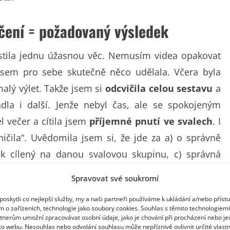
čení = požadovaný výsledek
stila jednu úžasnou věc. Nemusím videa opakovat
e jsem pro sebe skutečně něco udělala. Včera byla
alý výlet. Takže jsem si
odcvičila celou sestavu
a
la i další. Jenže nebyl čas, ale se spokojeným
l večer a cítila jsem
příjemné pnutí ve svalech
. I
ničila“. Uvědomila jsem si, že jde za a) o správně
ik cílený na danou svalovou skupinu, c) správná
í protažení těla.
Spravovat své soukromí
ho požadavky
oskytli co nejlepší služby, my a naši partneři používáme k ukládání a/nebo příst
m o zařízeních, technologie jako soubory cookies. Souhlas s těmito technologiem
tnerům umožní zpracovávat osobní údaje, jako je chování při procházení nebo j
to webu. Nesouhlas nebo odvolání souhlasu může nepříznivě ovlivnit určité vlastn
a nové informace
, které si mohou rovnou sama na