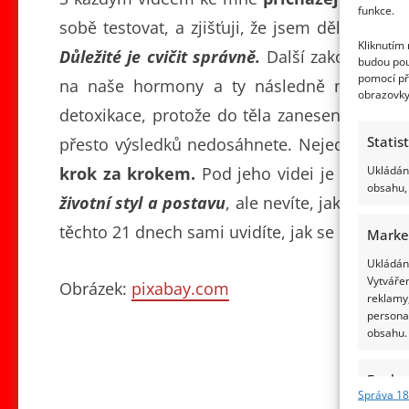
funkce.
sobě testovat, a zjišťuji, že jsem dělala cel
Kliknutím
Důležité je cvičit správně.
Další zakopaný pes
budou pou
pomocí př
na naše hormony a ty následně na naše 
obrazovky
detoxikace, protože do těla zaneseného jedy
Statis
přesto výsledků nedosáhnete. Nejedná se o
Ukládání
krok za krokem.
Pod jeho videi je vždy pro
obsahu, 
životní styl a postavu
, ale nevíte, jak na to –
těchto 21 dnech sami uvidíte, jak se cítíte a 
Marke
Ukládání
Vytvářen
Obrázek:
pixabay.com
reklamy,
persona
obsahu.
Funkc
Správa 18
Přiřazov