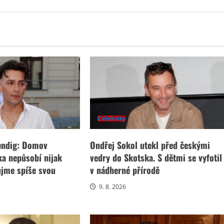
Celebrity
Bendig: Domov
Ondřej Sokol utekl před českými
a nepůsobí nijak
vedry do Skotska. S dětmi se vyfotil
ujme spíše svou
v nádherné přírodě
9. 8. 2026