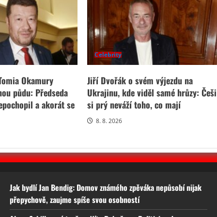
Celebrity
 Tomia Okamury
Jiří Dvořák o svém výjezdu na
nou půdu: Předseda
Ukrajinu, kde viděl samé hrůzy: Češi
pochopil a akorát se
si prý neváží toho, co mají
8. 8. 2026
Jak bydlí Jan Bendig: Domov známého zpěváka nepůsobí nijak
přepychově, zaujme spíše svou osobností