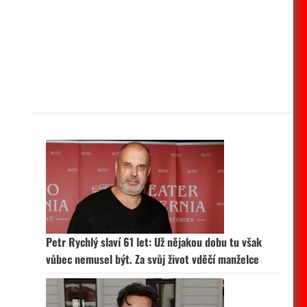
Petr Rychlý slaví 61 let: Už nějakou dobu tu však
vůbec nemusel být. Za svůj život vděčí manželce