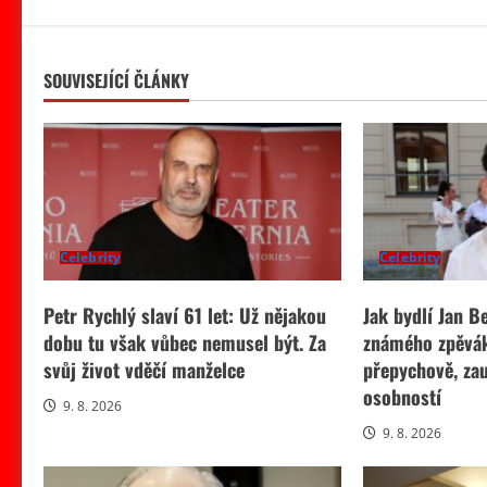
SOUVISEJÍCÍ ČLÁNKY
Celebrity
Celebrity
Petr Rychlý slaví 61 let: Už nějakou
Jak bydlí Jan 
dobu tu však vůbec nemusel být. Za
známého zpěvák
svůj život vděčí manželce
přepychově, za
osobností
9. 8. 2026
9. 8. 2026