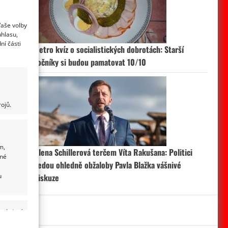
Vaše volby
uhlasu,
ní části
Retro kvíz o socialistických dobrotách: Starší
ročníky si budou pamatovat 10/10
ojů.
m,
Alena Schillerová terčem Víta Rakušana: Politici
ané
vedou ohledně obžaloby Pavla Blažka vášnivé
u
diskuze
 aktivní