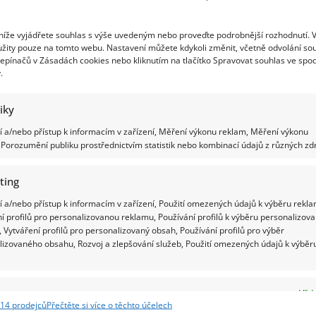
ou řadu chyb. Takže mnohdy jen chtít cvičit nestačí.
 níže vyjádřete souhlas s výše uvedeným nebo proveďte podrobnější rozhodnutí. 
 je jídelníček, který, jak Tomáš vysvětluje, má vliv
žity pouze na tomto webu. Nastavení můžete kdykoli změnit, včetně odvolání so
epínačů v Zásadách cookies nebo kliknutím na tlačítko Spravovat souhlas ve spod
tělo.
V dalších dílech
nás provede i důležitostí
.
 se živiny nemohou dostat. Můžete jíst zdravě, ale
tiky
 žádnou drastickou změnu ze dne na den, ale opět
 a/nebo přístup k informacím v zařízení, Měření výkonu reklam, Měření výkonu
stor, pro případné otázky. Máte-li chuť
změnit svůj
Porozumění publiku prostřednictvím statistik nebo kombinací údajů z různých zdr
 zkuste
Výzvu 21
. Nebude vás to stát ani korunu. Po
zda chcete pokračovat dále.
ting
 a/nebo přístup k informacím v zařízení, Použití omezených údajů k výběru rekla
í profilů pro personalizovanou reklamu, Používání profilů k výběru personalizov
 Vytváření profilů pro personalizovaný obsah, Používání profilů pro výběr
lizovaného obsahu, Rozvoj a zlepšování služeb, Použití omezených údajů k výběr
e
Vždy
14 prodejců
Přečtěte si více o těchto účelech
ání a kombinování údajů z jiných zdrojů údajů, Propojení různých zařízení,