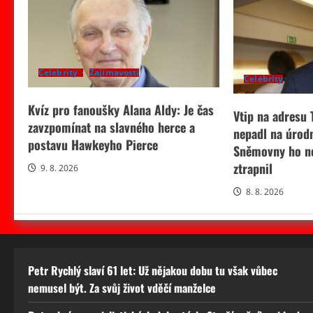
Celebrity
Zajímavosti
Celebrity
Kvíz pro fanoušky Alana Aldy: Je čas
Vtip na adresu
zavzpomínat na slavného herce a
nepadl na úrod
postavu Hawkeyho Pierce
Sněmovny ho ne
ztrapnil
9. 8. 2026
8. 8. 2026
Petr Rychlý slaví 61 let: Už nějakou dobu tu však vůbec
nemusel být. Za svůj život vděčí manželce