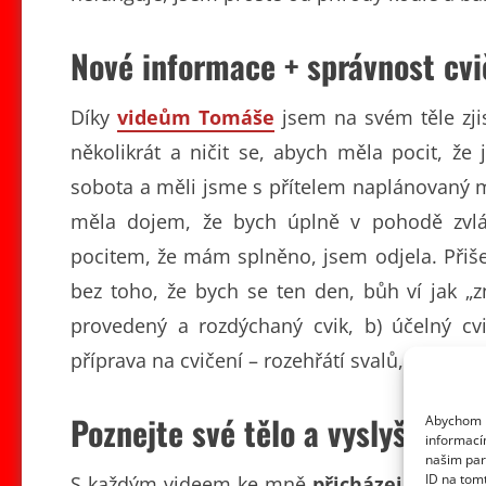
Nové informace + správnost cvi
Díky
videům Tomáše
jsem na svém těle zji
několikrát a ničit se, abych měla pocit, ž
sobota a měli jsme s přítelem naplánovaný m
měla dojem, že bych úplně v pohodě zvlád
pocitem, že mám splněno, jsem odjela. Přiše
bez toho, že bych se ten den, bůh ví jak „z
provedený a rozdýchaný cvik, b) účelný cv
příprava na cvičení – rozehřátí svalů, d) fináln
Poznejte své tělo a vyslyšte je
Abychom p
informací
našim par
ID na tom
S každým videem ke mně
přicházejí nové 