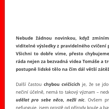
Nebude žádnou novinkou, když zmíním,
viditelné výsledky z pravidelného cvičení
Všichni to dobře víme, přesto chybujeme
ráda nejen za bezvadná videa Tomáše a tr
postupně lidské tělo na čím dál větší zátěž
Další častou
chybou cvičících
je, že se jdo
nečiní účelně, nemá to takový význam – ne
udělat pro sebe něco, nežli nic
. Ovšem pr
nefunguje, jsem prostě od přírody koule a ba