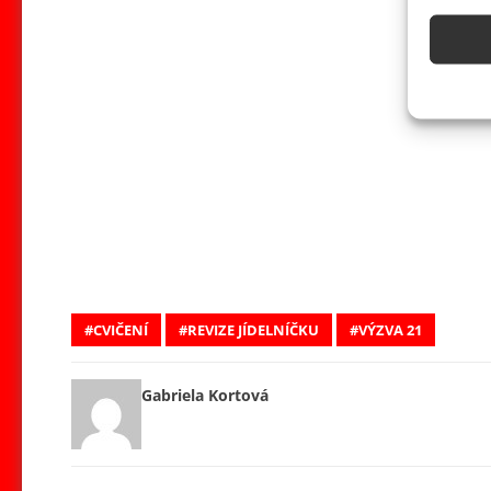
Identifi
Použív
základ
Zajišt
odstra
obsahu
CVIČENÍ
REVIZE JÍDELNÍČKU
VÝZVA 21
Gabriela Kortová