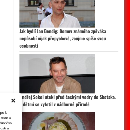
Jak bydlí Jan Bendig: Domov známého zpěváka
nepůsobí nijak přepychově, zaujme spíše svou
osobností
Ondřej Sokol utekl před českými vedry do Skotska.
S dětmi se vyfotil v nádherné přírodě
upu k
i nám a
edinečná
osti a