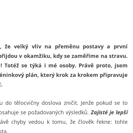
 že velký vliv na přeměnu postavy a první
 přijdou v okamžiku, kdy se zaměříme na stravu.
! Totéž se týká i mé osoby. Právě proto, jsem
éninkový plán, který krok za krokem připravuje
.
u do tělocvičny doslova zničit. Jenže pokud se to
dosahuje se požadovaných výsledků.
Zajisté je lepší
ávě chyby vedou k tomu, že člověk řekne: tohle
sta.