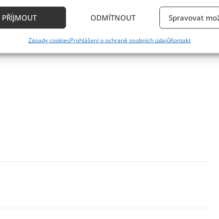
kace zařízení na základě automaticky přenášených informací.
PŘÍJMOUT
ODMÍTNOUT
Spravovat mož
ání přesných údajů o zeměpisné poloze, Identifikace zařízení n
Zásady cookies
Prohlášení o ochraně osobních údajů
Kontakt
ě aktivně vyžádaných informací.
ění bezpečnosti, předcházení a zjišťování podvodů a
ňování chyb, Poskytování a zobrazování reklamy a
Vždy
, Ukládání a sdělování voleb ochrany osobních údajů.