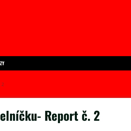
ÍZY
. 2
delníčku- Report č. 2