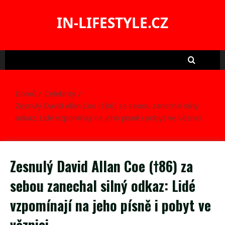
Skip
to
IN-LIFESTYLE.CZ
content
Domů
Celebrity
Zesnulý David Allan Coe (†86) za sebou zanechal silný
odkaz: Lidé vzpomínají na jeho písně i pobyt ve věznici
Zesnulý David Allan Coe (†86) za
sebou zanechal silný odkaz: Lidé
vzpomínají na jeho písně i pobyt ve
věznici