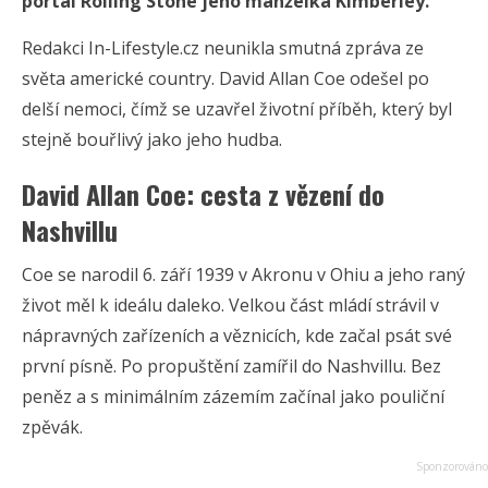
portál Rolling Stone jeho manželka Kimberley.
Redakci In-Lifestyle.cz neunikla smutná zpráva ze
světa americké country. David Allan Coe odešel po
delší nemoci, čímž se uzavřel životní příběh, který byl
stejně bouřlivý jako jeho hudba.
David Allan Coe: cesta z vězení do
Nashvillu
Coe se narodil 6. září 1939 v Akronu v Ohiu a jeho raný
život měl k ideálu daleko. Velkou část mládí strávil v
nápravných zařízeních a věznicích, kde začal psát své
první písně. Po propuštění zamířil do Nashvillu. Bez
peněz a s minimálním zázemím začínal jako pouliční
zpěvák.