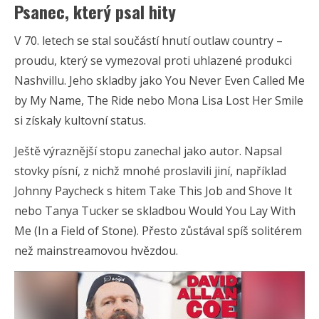
Psanec, který psal hity
V 70. letech se stal součástí hnutí outlaw country –
proudu, který se vymezoval proti uhlazené produkci
Nashvillu. Jeho skladby jako You Never Even Called Me
by My Name, The Ride nebo Mona Lisa Lost Her Smile
si získaly kultovní status.
Ještě výraznější stopu zanechal jako autor. Napsal
stovky písní, z nichž mnohé proslavili jiní, například
Johnny Paycheck
s hitem Take This Job and Shove It
nebo
Tanya Tucker
se skladbou Would You Lay With
Me (In a Field of Stone). Přesto zůstával spíš solitérem
než mainstreamovou hvězdou.