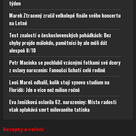
týden
Marek Ztracený zrušil velkolepé finále svého koncertu
na Letné
Test znalostí o československých pohádkách: Bez
chyby projde málokdo, pamětníci by ale měli dát
alespoň 8/10
Petr Macinka se pochlubil vzácnými fotkami své dcery
z oslavy narozenin: Fanoušci lichotí celé rodině
Leoš Mareš odhalil, kolik stojí synovo studium na
Floridě: Jde o více než milion ročně
Eva Jeníčková oslavila 62. narozeniny: Místo radosti
však oplakává smrt milovaného tatínka
Recepty a vaření