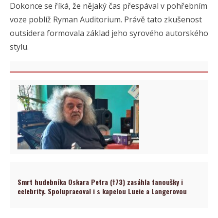
Dokonce se říká, že nějaký čas přespával v pohřebním
voze poblíž
Ryman Auditorium
. Právě tato zkušenost
outsidera formovala základ jeho syrového autorského
stylu.
Smrt hudebníka Oskara Petra (†73) zasáhla fanoušky i
celebrity. Spolupracoval i s kapelou Lucie a Langerovou