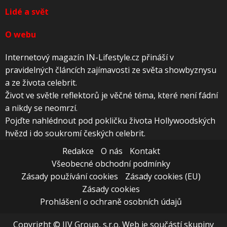
Lidé a svět
O webu
Internetový magazín IN-Lifestyle.cz přináší v
pravidelných článcích zajímavosti ze světa showbyznysu
a ze života celebrit.
Život ve světle reflektorů je věčné téma, které není fádní
a nikdy se neomrzí.
Pojďte nahlédnout pod pokličku života Hollywoodských
hvězd i do soukromí českých celebrit.
Redakce
O nás
Kontakt
Všeobecné obchodní podmínky
Zásady používání cookies
Zásady cookies (EU)
Zásady cookies
Prohlášení o ochraně osobních údajů
Copyright © JJV Group, s.r.o. Web je součástí skupiny