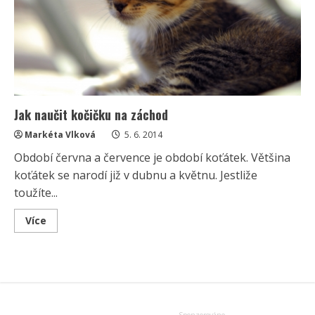
Jak naučit kočičku na záchod
Markéta Vlková
5. 6. 2014
Období června a července je období koťátek. Většina
koťátek se narodí již v dubnu a květnu. Jestliže
toužíte...
Read
Více
more
about
Jak
naučit
kočičku
na
záchod