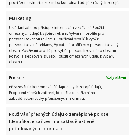
prostřednictvím statistik nebo kombinací údajů z různých zdrojů.
Marketing
Ukládání a/nebo přístup k informacím v zařízení, Použití
omezených údajů k výběru reklam, Vytváření profilů pro
personalizovanou reklamu, Používání profilů k výběru
Poslední chvíle Ivety Bartošové: Maminka z telefonátu
personalizované reklamy, Vytváření profilů pro personalizovaný
cítila zlepšení, poté přišla nejtvrdší rána
obsah, Používání profilů pro výběr personalizovaného obsahu,
Rozvoj a zlepšování služeb, Použití omezených údajů k výběru
obsahu.
Funkce
Vždy aktivní
Přiřazování a kombinování údajů z jiných zdrojů údajů,
Propojení různých zařízení, Identifikace zařízení na
základě automaticky přenášených informací.
Petr Kotvald a Stanislav Hložek otevřeně o svých
důchodech: Oba si stále musí přivydělávat
Používání přesných údajů o zeměpisné poloze,
Identifikace zařízení na základě aktivně
požadovaných informací.