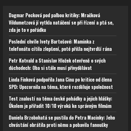
Dagmar Pecková pod palbou kritiky: Mračková
Vildumetzová jí vytkla natáčení se při řízení a ptá se,
zda je to v pořádku
Poslední chvíle Ivety Bartošové: Maminka z
telefonátu cítila zlepšení, poté přišla nejtvrdší rána
Petr Kotvald a Stanislav Hložek otevřeně o svých
důchodech: Oba si stále musí přivydělávat
Linda Finková podpořila Jana Cinu po kritice od člena
SPD: Upozornila na téma, které rozděluje společnost
Test znalostí na téma české pohádky a jejich hlášky:
Úkolem je přiřadit 10/10 výroků ke správným filmům
Daniela Brzobohatá se pustila do Petra Macinky: Jeho
chvástání obrátila proti němu a pobavila fanoušky