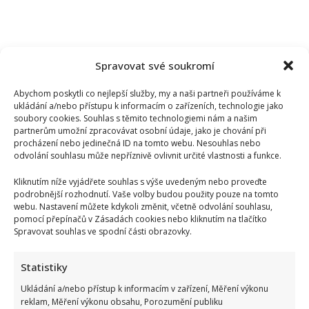
Spravovat své soukromí
Abychom poskytli co nejlepší služby, my a naši partneři používáme k
ukládání a/nebo přístupu k informacím o zařízeních, technologie jako
soubory cookies. Souhlas s těmito technologiemi nám a našim
partnerům umožní zpracovávat osobní údaje, jako je chování při
procházení nebo jedinečná ID na tomto webu. Nesouhlas nebo
odvolání souhlasu může nepříznivě ovlivnit určité vlastnosti a funkce.
Kliknutím níže vyjádřete souhlas s výše uvedeným nebo proveďte
podrobnější rozhodnutí. Vaše volby budou použity pouze na tomto
webu. Nastavení můžete kdykoli změnit, včetně odvolání souhlasu,
pomocí přepínačů v Zásadách cookies nebo kliknutím na tlačítko
Spravovat souhlas ve spodní části obrazovky.
Dagmar Pecková pod palbou kritiky: Mračková Vildumetzová
Statistiky
jí vytkla natáčení se při řízení a ptá se, zda je to v pořádku
Ukládání a/nebo přístup k informacím v zařízení, Měření výkonu
reklam, Měření výkonu obsahu, Porozumění publiku