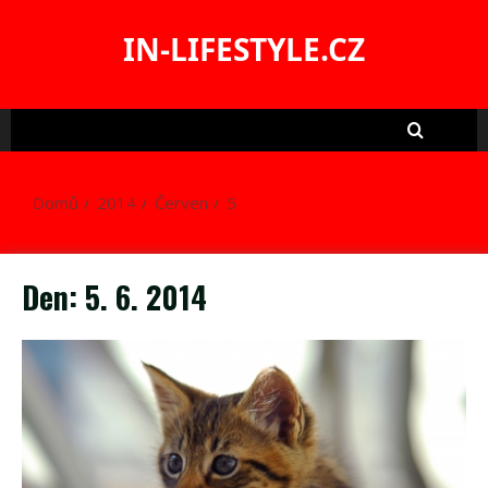
Skip
to
IN-LIFESTYLE.CZ
content
Domů
2014
Červen
5
Den:
5. 6. 2014