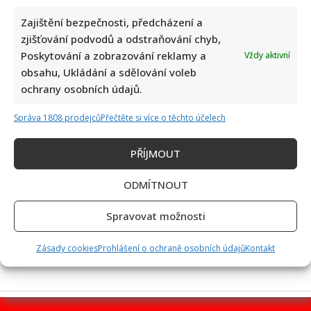
Zajištění bezpečnosti, předcházení a
zjišťování podvodů a odstraňování chyb,
Poskytování a zobrazování reklamy a
Vždy aktivní
Linda Finková podpořila Jana Cinu po kritice od člena SPD:
obsahu, Ukládání a sdělování voleb
Upozornila na téma, které rozděluje společnost
ochrany osobních údajů.
Správa 1808 prodejců
Přečtěte si více o těchto účelech
PŘÍJMOUT
ODMÍTNOUT
Test znalostí na téma české pohádky a jejich hlášky: Úkolem
Spravovat možnosti
je přiřadit 10/10 výroků ke správným filmům
Zásady cookies
Prohlášení o ochraně osobních údajů
Kontakt