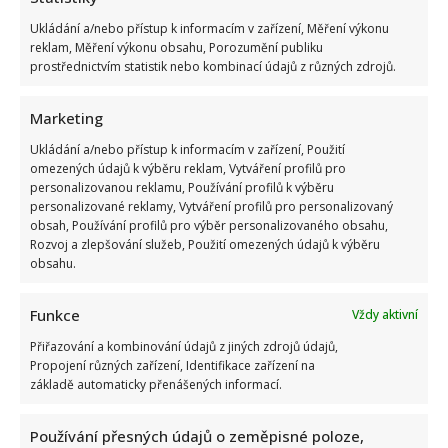
Ukládání a/nebo přístup k informacím v zařízení, Měření výkonu
reklam, Měření výkonu obsahu, Porozumění publiku
prostřednictvím statistik nebo kombinací údajů z různých zdrojů.
Marketing
Marek Ztracený zrušil velkolepé finále svého koncertu na
Ukládání a/nebo přístup k informacím v zařízení, Použití
Letné
omezených údajů k výběru reklam, Vytváření profilů pro
personalizovanou reklamu, Používání profilů k výběru
personalizované reklamy, Vytváření profilů pro personalizovaný
obsah, Používání profilů pro výběr personalizovaného obsahu,
Rozvoj a zlepšování služeb, Použití omezených údajů k výběru
obsahu.
Funkce
Vždy aktivní
Test znalostí o československých pohádkách: Bez chyby
Přiřazování a kombinování údajů z jiných zdrojů údajů,
projde málokdo, pamětníci by ale měli dát alespoň 8/10
Propojení různých zařízení, Identifikace zařízení na
základě automaticky přenášených informací.
Používání přesných údajů o zeměpisné poloze,