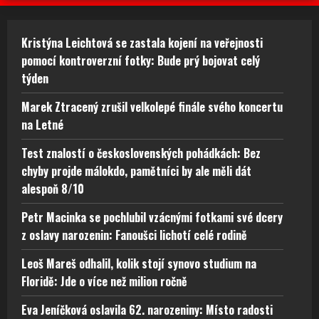
Kristýna Leichtová se zastala kojení na veřejnosti
pomocí kontroverzní fotky: Bude prý bojovat celý
týden
Marek Ztracený zrušil velkolepé finále svého koncertu
na Letné
Test znalostí o československých pohádkách: Bez
chyby projde málokdo, pamětníci by ale měli dát
alespoň 8/10
Petr Macinka se pochlubil vzácnými fotkami své dcery
z oslavy narozenin: Fanoušci lichotí celé rodině
Leoš Mareš odhalil, kolik stojí synovo studium na
Floridě: Jde o více než milion ročně
Eva Jeníčková oslavila 62. narozeniny: Místo radosti