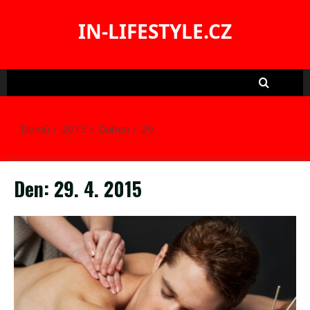
Skip
to
IN-LIFESTYLE.CZ
content
Domů
2015
Duben
29
Den:
29. 4. 2015