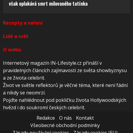
však oplakává smrt milovaného tatínka
Recepty a vaření
Lidé a svět
O webu
Internetový magazín IN-Lifestyle.cz přináší v
pravidelných článcích zajímavosti ze světa showbyznysu
a ze života celebrit.
Život ve světle reflektorů je věčné téma, které není fádní
a nikdy se neomrzí.
Pojďte nahlédnout pod pokličku života Hollywoodských
hvězd i do soukromí českých celebrit.
Redakce
O nás
Kontakt
Všeobecné obchodní podmínky
Zásady používání cookies
Zásady cookies (EU)