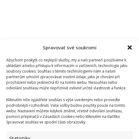
Spravovat své soukromí
Abychom poskytli co nejlepší služby, my a naši partneři používáme k
ukládání a/nebo přístupu k informacím o zařízeních, technologie jako
soubory cookies. Souhlas s těmito technologiemi nám a našim
partnerům umožní zpracovávat osobní údaje, jako je chování při
procházení nebo jedinečná ID na tomto webu. Nesouhlas nebo
odvolání souhlasu může nepříznivě ovlivnit určité vlastnosti a funkce.
Kliknutím níže vyjádřete souhlas s výše uvedeným nebo proveďte
podrobnější rozhodnutí. Vaše volby budou použity pouze na tomto
webu. Nastavení můžete kdykoli změnit, včetně odvolání souhlasu,
Kristýna Leichtová se zastala kojení na veřejnosti pomocí
pomocí přepínačů v Zásadách cookies nebo kliknutím na tlačítko
Spravovat souhlas ve spodní části obrazovky.
kontroverzní fotky: Bude prý bojovat celý týden
Statistiky