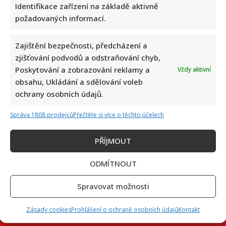
Identifikace zařízení na základě aktivně
požadovaných informací.
Zajištění bezpečnosti, předcházení a
Petr Macinka se pochlubil vzácnými fotkami své dcery z
zjišťování podvodů a odstraňování chyb,
oslavy narozenin: Fanoušci lichotí celé rodině
Poskytování a zobrazování reklamy a
Vždy aktivní
obsahu, Ukládání a sdělování voleb
ochrany osobních údajů.
Správa 1808 prodejců
Přečtěte si více o těchto účelech
PŘÍJMOUT
Leoš Mareš odhalil, kolik stojí synovo studium na Floridě:
ODMÍTNOUT
Jde o více než milion ročně
Spravovat možnosti
Zásady cookies
Prohlášení o ochraně osobních údajů
Kontakt