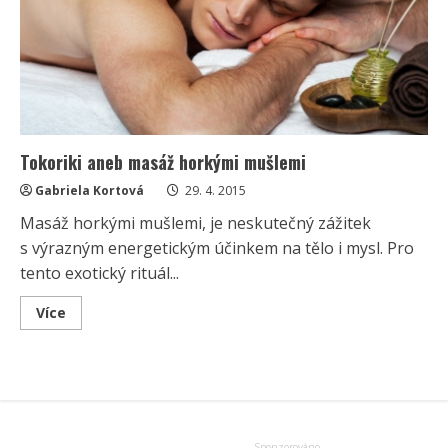
Tokoriki aneb masáž horkými mušlemi
Gabriela Kortová
29. 4. 2015
Masáž horkými mušlemi, je neskutečný zážitek
s výrazným energetickým účinkem na tělo i mysl. Pro
tento exotický rituál...
Read
Více
more
about
Tokoriki
aneb
masáž
horkými
mušlemi