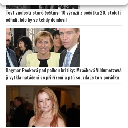
Test znalostí staré češtiny: 10 výrazů z počátku 20. století
odhalí, kdo by se tehdy domluvil
Dagmar Pecková pod palbou kritiky: Mračková Vildumetzová
jí vytkla natáčení se při řízení a ptá se, zda je to v pořádku