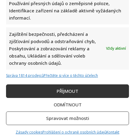
Používání přesných údajů o zeměpisné poloze,
Identifikace zařízení na základě aktivně vyžádaných
informací.
Tragický konec Františka Sahuly: Kytaristu Tří sester
mladíci ubili kvůli banálnímu sporu
Zajištění bezpečnosti, předcházení a
zjišťování podvodů a odstraňování chyb,
Poskytování a zobrazování reklamy a
Vždy aktivní
obsahu, Ukládání a sdělování voleb
ochrany osobních údajů.
Správa 1814 prodejců
Přečtěte si více o těchto účelech
Stačila jedna fotka z dovolené, aby se na Babiše snesla další
PŘÍJMOUT
kritika: Lidé spekulují, kde se koupe
ODMÍTNOUT
Spravovat možnosti
Zásady cookies
Prohlášení o ochraně osobních údajů
Kontakt