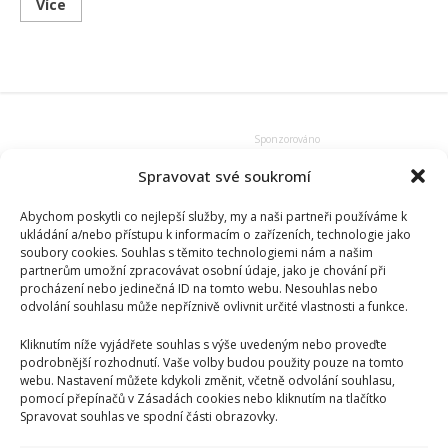
Read
Více
more
about
Módní
návrhářka
Vera
Wang
na
Instagramu
jako
holčička,
v
reálu
Spravovat své soukromí
ale
věk
nepopře
Abychom poskytli co nejlepší služby, my a naši partneři používáme k
ukládání a/nebo přístupu k informacím o zařízeních, technologie jako
soubory cookies. Souhlas s těmito technologiemi nám a našim
partnerům umožní zpracovávat osobní údaje, jako je chování při
procházení nebo jedinečná ID na tomto webu. Nesouhlas nebo
odvolání souhlasu může nepříznivě ovlivnit určité vlastnosti a funkce.
Kliknutím níže vyjádřete souhlas s výše uvedeným nebo proveďte
podrobnější rozhodnutí. Vaše volby budou použity pouze na tomto
webu. Nastavení můžete kdykoli změnit, včetně odvolání souhlasu,
pomocí přepínačů v Zásadách cookies nebo kliknutím na tlačítko
Spravovat souhlas ve spodní části obrazovky.