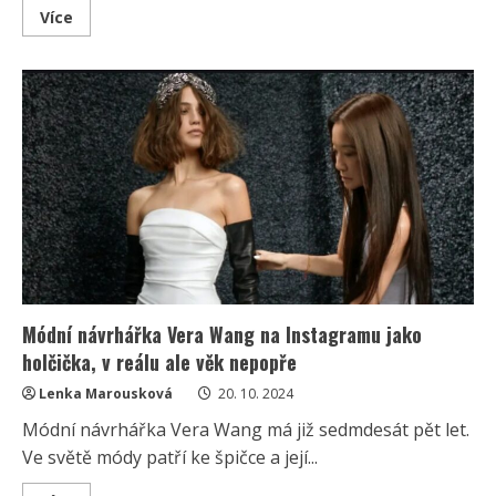
Read
Více
more
about
StarDance
má
za
sebou
první
vyřazovací
kolo.
Změny
v
choreografii,
obavy,
umírněný
Tománek
a
obrovské
riziko
Módní návrhářka Vera Wang na Instagramu jako
holčička, v reálu ale věk nepopře
Lenka Marousková
20. 10. 2024
Módní návrhářka Vera Wang má již sedmdesát pět let.
Ve světě módy patří ke špičce a její...