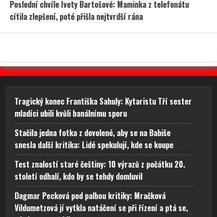
Poslední chvíle Ivety Bartošové: Maminka z telefonátu
cítila zlepšení, poté přišla nejtvrdší rána
Tragický konec Františka Sahuly: Kytaristu Tří sester
mladíci ubili kvůli banálnímu sporu
Stačila jedna fotka z dovolené, aby se na Babiše
snesla další kritika: Lidé spekulují, kde se koupe
Test znalostí staré češtiny: 10 výrazů z počátku 20.
století odhalí, kdo by se tehdy domluvil
Dagmar Pecková pod palbou kritiky: Mračková
Vildumetzová jí vytkla natáčení se při řízení a ptá se,