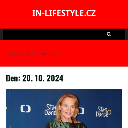
Skip
to
IN-LIFESTYLE.CZ
content
Domů
2024
Říjen
20
Den:
20. 10. 2024