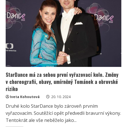
nahrála
dost.“
Definitivní
konec
kariéry
StarDance má za sebou první vyřazovací kolo. Změny
v choreografii, obavy, umírněný Tománek a obrovské
riziko
Iveta Kohoutová
20. 10. 2024
Druhé kolo StarDance bylo zároveň prvním
vyřazovacím. Soutěžící opět předvedli bravurní výkony.
Tentokrát ale vše neběželo jako...