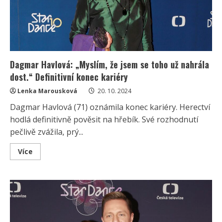
Dagmar Havlová: „Myslím, že jsem se toho už nahrála
dost.“ Definitivní konec kariéry
Lenka Marousková
20. 10. 2024
Dagmar Havlová (71) oznámila konec kariéry. Herectví
hodlá definitivně pověsit na hřebík. Své rozhodnutí
pečlivě zvážila, prý...
Read
Více
more
about
Dagmar
Havlová:
„Myslím,
že
jsem
se
toho
už