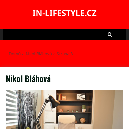
Skip
to
IN-LIFESTYLE.CZ
content
Domů
Nikol Bláhová
Strana 3
Nikol Bláhová