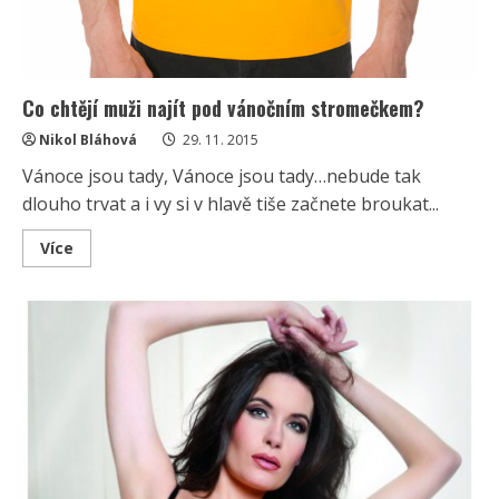
Co chtějí muži najít pod vánočním stromečkem?
Nikol Bláhová
29. 11. 2015
Vánoce jsou tady, Vánoce jsou tady…nebude tak
dlouho trvat a i vy si v hlavě tiše začnete broukat...
Read
Více
more
about
Co
chtějí
muži
najít
pod
vánočním
stromečkem?