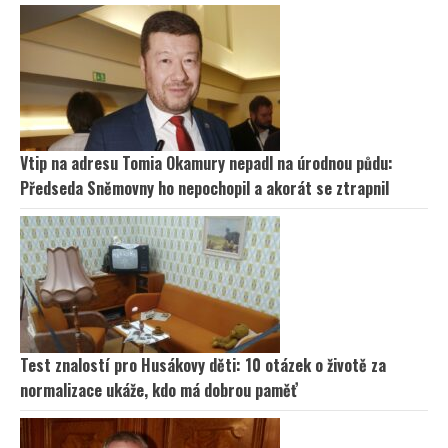
Vtip na adresu Tomia Okamury nepadl na úrodnou půdu:
Předseda Sněmovny ho nepochopil a akorát se ztrapnil
Test znalostí pro Husákovy děti: 10 otázek o životě za
normalizace ukáže, kdo má dobrou paměť