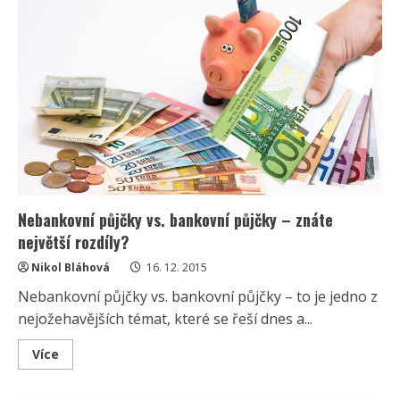
chybět
v
perfektní
pracovně?
Nebankovní půjčky vs. bankovní půjčky – znáte
největší rozdíly?
Nikol Bláhová
16. 12. 2015
Nebankovní půjčky vs. bankovní půjčky – to je jedno z
nejožehavějších témat, které se řeší dnes a...
Read
Více
more
about
Nebankovní