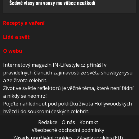
Šedivé vlasy ani vousy mu vůbec neuškodí
Recepty a vaření
Lidé a svět
O webu
Internetový magazín IN-Lifestyle.cz přináší v
pravidelných článcích zajímavosti ze světa showbyznysu
a ze života celebrit.
Život ve světle reflektorů je věčné téma, které není fádní
a nikdy se neomrzí.
Pojďte nahlédnout pod pokličku života Hollywoodských
hvězd i do soukromí českých celebrit.
Redakce
O nás
Kontakt
Všeobecné obchodní podmínky
Zásady používání cookies
Zásady cookies (EU)