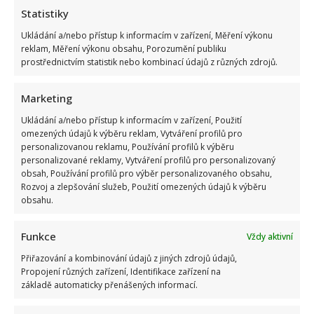
Statistiky
Ukládání a/nebo přístup k informacím v zařízení, Měření výkonu
reklam, Měření výkonu obsahu, Porozumění publiku
prostřednictvím statistik nebo kombinací údajů z různých zdrojů.
Angličtina pro začátečníky z pohodlí domova
Nikol Bláhová
25. 11. 2015
Marketing
Angličtina je jazyk, kterým se bez sebemenších
Ukládání a/nebo přístup k informacím v zařízení, Použití
problémů domluvíte kdekoli ve světě. Její znalost se
omezených údajů k výběru reklam, Vytváření profilů pro
personalizovanou reklamu, Používání profilů k výběru
vám ale může...
personalizované reklamy, Vytváření profilů pro personalizovaný
obsah, Používání profilů pro výběr personalizovaného obsahu,
Read
Více
Rozvoj a zlepšování služeb, Použití omezených údajů k výběru
more
about
obsahu.
Angličtina
pro
začátečníky
Funkce
z
Vždy aktivní
pohodlí
domova
Přiřazování a kombinování údajů z jiných zdrojů údajů,
Propojení různých zařízení, Identifikace zařízení na
základě automaticky přenášených informací.