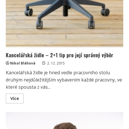
Kancelářská židle – 2+1 tip pro její správný výběr
Nikol Bláhová
2. 12. 2015
Kancelářská židle je hned vedle pracovního stolu
druhým nejdůležitějším vybavením každé pracovny, ve
které spousta z vás...
Read
Více
more
about
Kancelářská
židle
–
2+1
tip