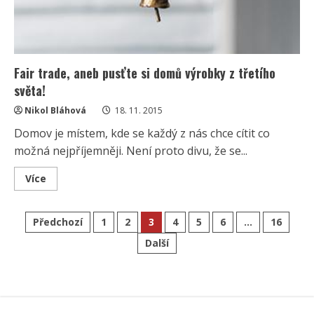
Fair trade, aneb pusťte si domů výrobky z třetího
světa!
Nikol Bláhová
18. 11. 2015
Domov je místem, kde se každý z nás chce cítit co
možná nejpříjemněji. Není proto divu, že se...
Read
Více
more
about
Fair
Stránkování
trade,
Předchozí
1
2
3
4
5
6
…
16
aneb
pusťte
Další
příspěvků
si
domů
výrobky
z
třetího
světa!