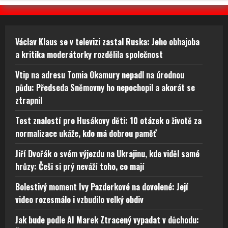
Václav Klaus se v televizi zastal Ruska: Jeho obhajoba
a kritika moderátorky rozdělila společnost
Vtip na adresu Tomia Okamury nepadl na úrodnou
půdu: Předseda Sněmovny ho nepochopil a akorát se
ztrapnil
Test znalostí pro Husákovy děti: 10 otázek o životě za
normalizace ukáže, kdo má dobrou paměť
Jiří Dvořák o svém výjezdu na Ukrajinu, kde viděl samé
hrůzy: Češi si prý neváží toho, co mají
Bolestivý moment Ivy Pazderkové na dovolené: Její
video rozesmálo i vzbudilo velký obdiv
Jak bude podle AI Marek Ztracený vypadat v důchodu: