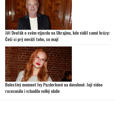
Jiří Dvořák o svém výjezdu na Ukrajinu, kde viděl samé hrůzy:
Češi si prý neváží toho, co mají
Bolestivý moment Ivy Pazderkové na dovolené: Její video
rozesmálo i vzbudilo velký obdiv