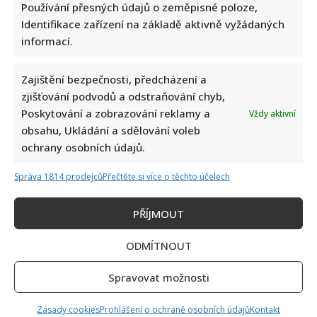
Používání přesných údajů o zeměpisné poloze,
Identifikace zařízení na základě aktivně vyžádaných
informací.
Zajištění bezpečnosti, předcházení a
zjišťování podvodů a odstraňování chyb,
Jak vybrat to pravé vánoční osvětlení?
Poskytování a zobrazování reklamy a
Vždy aktivní
obsahu, Ukládání a sdělování voleb
Nikol Bláhová
22. 11. 2015
ochrany osobních údajů.
Listopad je skoro u konce což znamená jediné –
začátek příprav na nejkrásnější svátky v roce, které...
Správa 1814 prodejců
Přečtěte si více o těchto účelech
Read
Více
PŘÍJMOUT
more
about
Jak
vybrat
ODMÍTNOUT
to
pravé
vánoční
Spravovat možnosti
osvětlení?
Zásady cookies
Prohlášení o ochraně osobních údajů
Kontakt