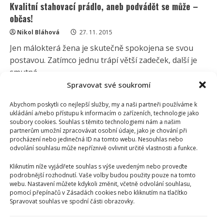
Kvalitní stahovací prádlo, aneb podvádět se může –
občas!
Nikol Bláhová
27. 11. 2015
Jen málokterá žena je skutečně spokojena se svou
postavou. Zatímco jednu trápí větší zadeček, další je
smutná...
Spravovat své soukromí
Read
Více
more
about
Abychom poskytli co nejlepší služby, my a naši partneři používáme k
Kvalitní
ukládání a/nebo přístupu k informacím o zařízeních, technologie jako
stahovací
soubory cookies. Souhlas s těmito technologiemi nám a našim
prádlo,
partnerům umožní zpracovávat osobní údaje, jako je chování při
aneb
podvádět
procházení nebo jedinečná ID na tomto webu. Nesouhlas nebo
se
odvolání souhlasu může nepříznivě ovlivnit určité vlastnosti a funkce.
může
–
občas!
Kliknutím níže vyjádřete souhlas s výše uvedeným nebo proveďte
podrobnější rozhodnutí. Vaše volby budou použity pouze na tomto
webu. Nastavení můžete kdykoli změnit, včetně odvolání souhlasu,
pomocí přepínačů v Zásadách cookies nebo kliknutím na tlačítko
Spravovat souhlas ve spodní části obrazovky.