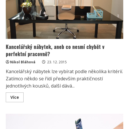
Kancelářský nábytek, aneb co nesmí chybět v
perfektní pracovně?
Nikol Bláhová
23. 12. 2015
Kancelářský nábytek lze vybírat podle několika kritérií.
Zatímco někdo se řídí především praktičností
jednotlivých kousků, další dává...
Read
Více
more
about
Kancelářský
nábytek,
aneb
co
nesmí